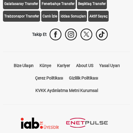
Galatasaray Transfer
Fenerbahçe Transfer
Beşiktaş Transfer
Trabzonspor Transfer
Canlı İzle
iddaa Sonuçları
Aktif Sayaç
Takip Et
Bize Ulaşın
Künye
Kariyer
About US
Yasal Uyarı
Çerez Politikası
Gizlilik Politikası
KVKK Aydınlatma Metni Kurumsal