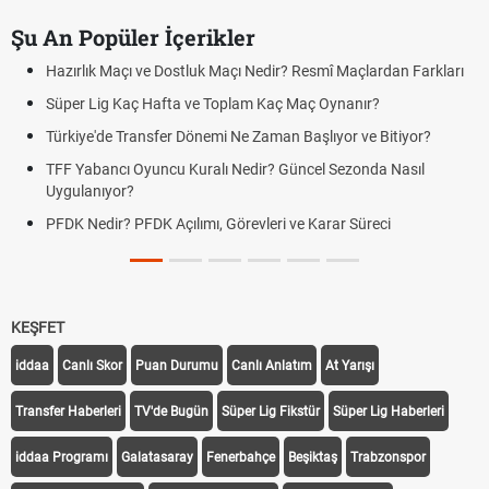
Şu An Popüler İçerikler
Hazırlık Maçı ve Dostluk Maçı Nedir? Resmî Maçlardan Farkları
Süper Lig Kaç Hafta ve Toplam Kaç Maç Oynanır?
Türkiye'de Transfer Dönemi Ne Zaman Başlıyor ve Bitiyor?
TFF Yabancı Oyuncu Kuralı Nedir? Güncel Sezonda Nasıl
Uygulanıyor?
PFDK Nedir? PFDK Açılımı, Görevleri ve Karar Süreci
KEŞFET
iddaa
Canlı Skor
Puan Durumu
Canlı Anlatım
At Yarışı
Transfer Haberleri
TV'de Bugün
Süper Lig Fikstür
Süper Lig Haberleri
iddaa Programı
Galatasaray
Fenerbahçe
Beşiktaş
Trabzonspor