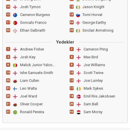
Josh Tymon
Jason Knight
14
12
Cameron Burgess
Tomi Horvat
15
14
Goncalo Franco
George Earthy
17
44
Ethan Galbraith
Sinclair Armstrong
30
30
Yedekler
Andrew Fisher
Cameron Pring
1
3
Josh Key
Max Bird
2
6
Malick Junior Yalcouye
Joe Williams
8
8
Ishe Samuels-Smith
Scott Twine
16
10
Liam Cullen
Joe Lumley
20
13
Leo Walta
Mark Sykes
21
17
Joel Ward
Emil Riis Jakobsen
25
18
Oliver Cooper
Sam Bell
31
20
Ronald Pereira
Sam Morsy
35
40