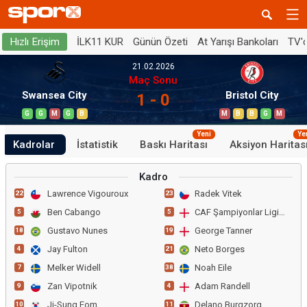
İLK11 KUR
Günün Özeti
At Yarışı Bankoları
TV'
Hızlı Erişim
21.02.2026
Maç Sonu
Swansea City
Bristol City
1 - 0
G
G
M
G
B
M
B
B
G
M
Yeni
Ye
Kadrolar
İstatistik
Baskı Haritası
Aksiyon Haritas
Kadro
Lawrence Vigouroux
Radek Vitek
22
23
Ben Cabango
CAF Şampiyonlar Ligi Grp
5
5
Gustavo Nunes
George Tanner
18
19
Jay Fulton
Neto Borges
4
21
Melker Widell
Noah Eile
7
38
Zan Vipotnik
Adam Randell
9
4
Ji-Sung Eom
Delano Burgzorg
10
11