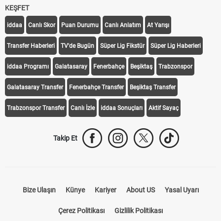
KEŞFET
iddaa
Canlı Skor
Puan Durumu
Canlı Anlatım
At Yarışı
Transfer Haberleri
TV'de Bugün
Süper Lig Fikstür
Süper Lig Haberleri
iddaa Programı
Galatasaray
Fenerbahçe
Beşiktaş
Trabzonspor
Galatasaray Transfer
Fenerbahçe Transfer
Beşiktaş Transfer
Trabzonspor Transfer
Canlı İzle
iddaa Sonuçları
Aktif Sayaç
Takip Et
Bize Ulaşın
Künye
Kariyer
About US
Yasal Uyarı
Çerez Politikası
Gizlilik Politikası