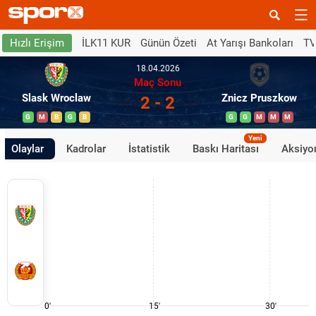
İLK11 KUR
Günün Özeti
At Yarışı Bankoları
TV
Hızlı Erişim
18.04.2026
Maç Sonu
Slask Wroclaw
Znicz Pruszkow
2 - 2
G
M
B
G
B
G
G
M
M
M
Yeni
Olaylar
Kadrolar
İstatistik
Baskı Haritası
Aksiyon
0'
15'
30'