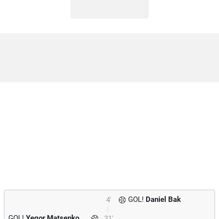
GOL!
Daniel Bak
4'
GOL!
Yegor Matsenko
31'