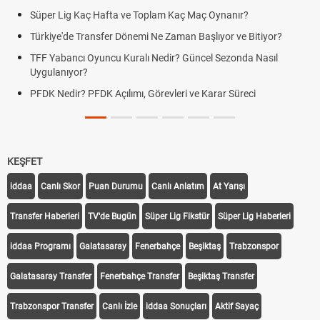
Süper Lig Kaç Hafta ve Toplam Kaç Maç Oynanır?
Türkiye'de Transfer Dönemi Ne Zaman Başlıyor ve Bitiyor?
TFF Yabancı Oyuncu Kuralı Nedir? Güncel Sezonda Nasıl
Uygulanıyor?
PFDK Nedir? PFDK Açılımı, Görevleri ve Karar Süreci
KEŞFET
iddaa
Canlı Skor
Puan Durumu
Canlı Anlatım
At Yarışı
Transfer Haberleri
TV'de Bugün
Süper Lig Fikstür
Süper Lig Haberleri
iddaa Programı
Galatasaray
Fenerbahçe
Beşiktaş
Trabzonspor
Galatasaray Transfer
Fenerbahçe Transfer
Beşiktaş Transfer
Trabzonspor Transfer
Canlı İzle
iddaa Sonuçları
Aktif Sayaç