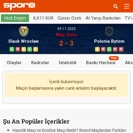
İLK11 KUR
Günün Özeti
At Yarışı Bankoları
TV'
Hızlı Erişim
09.11.2025
Maç Sonu
Slask Wroclaw
Polonia Bytom
2 - 3
G
M
B
G
B
B
M
G
M
M
Yeni
Olaylar
Kadrolar
İstatistik
Baskı Haritası
Aks
İçerik bulunmuyor
Maçın başlamasına yakın canlı anlatım başlayacaktır.
Şu An Popüler İçerikler
Hazırlık Maçı ve Dostluk Maçı Nedir? Resmî Maçlardan Farkları