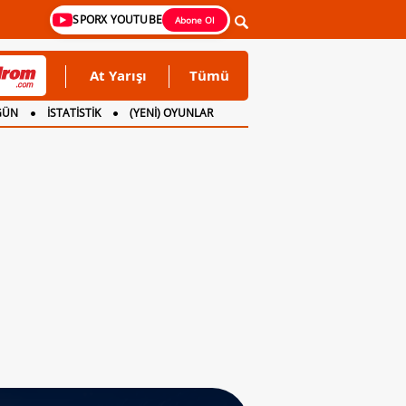
SPORX YOUTUBE
Abone Ol
At Yarışı
Tümü
GÜN
İSTATİSTİK
(YENİ) OYUNLAR