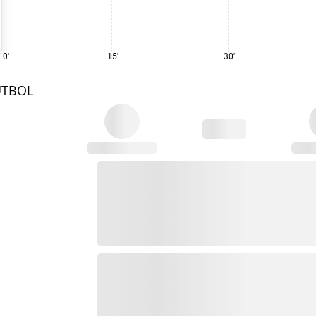
0'
15'
30'
UTBOL