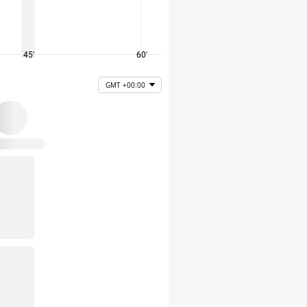
45'
60'
75'
GMT +00:00