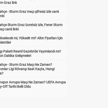
rm Graz link
hçe - Sturm Graz maçı şifresiz izle canlı
inki
hçe Sturm Graz ücretsiz izle, Fener Sturm
çı canlı linki
ükselecek mi, Yükselir mi? Altın Fiyatları İçin
lentiler
gı Paketi Resmî Gazete'de Yayımlandı mı?
on Dakika Gelişmeleri
ahçe - Sturm Graz Maçı Ne Zaman?
onlar Ligi Rövanşı Saat Kaçta, Hangi
a?
nspor Avrupa Maçı Ne Zaman? UEFA Avrupa
y-Off Tarihi Belli Oldu