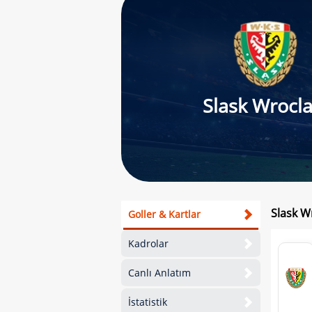
Slask Wrocl
Slask W
Goller & Kartlar
Kadrolar
Canlı Anlatım
İstatistik