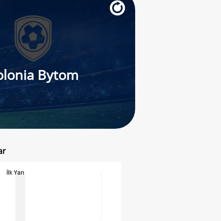
olonia Bytom
ar
İlk Yarı