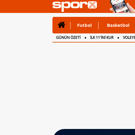
Futbol
Basketbol
GÜNÜN ÖZETİ
İLK 11'İNİ KUR
VOLEYB
CANLI ANLATIM
İNGİLTERE