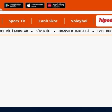
Sporx TV
Canlı Skor
Voleybol
OL MİLLİ TAKIMLAR
SÜPER LİG
TRANSFER HABERLERİ
TV'DE BU