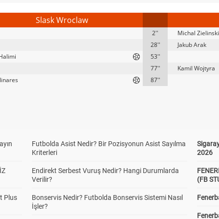
Slask Wroclaw
2''
Michal Zielinski
28''
Jakub Arak
Halimi
53''
77''
Kamil Wojtyra
linares
87''
yayın
Futbolda Asist Nedir? Bir Pozisyonun Asist Sayılma
Sigaray
Kriterleri
2026
İZ
Endirekt Serbest Vuruş Nedir? Hangi Durumlarda
FENER
Verilir?
(FB S
t Plus
Bonservis Nedir? Futbolda Bonservis Sistemi Nasıl
Fenerba
İşler?
Fenerb