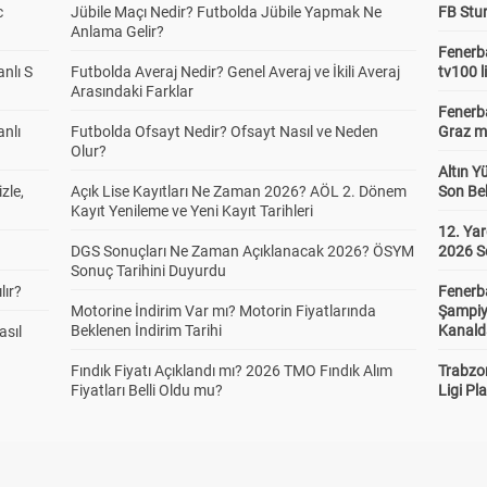
c
Jübile Maçı Nedir? Futbolda Jübile Yapmak Ne
FB Stu
Anlama Gelir?
Fenerba
anlı S
Futbolda Averaj Nedir? Genel Averaj ve İkili Averaj
tv100 l
Arasındaki Farklar
Fenerba
anlı
Futbolda Ofsayt Nedir? Ofsayt Nasıl ve Neden
Graz ma
Olur?
Altın Y
zle,
Açık Lise Kayıtları Ne Zaman 2026? AÖL 2. Dönem
Son Bek
Kayıt Yenileme ve Yeni Kayıt Tarihleri
12. Yar
DGS Sonuçları Ne Zaman Açıklanacak 2026? ÖSYM
2026 S
Sonuç Tarihini Duyurdu
lır?
Fenerb
Motorine İndirim Var mı? Motorin Fiyatlarında
Şampiy
Beklenen İndirim Tarihi
Kanald
asıl
Fındık Fiyatı Açıklandı mı? 2026 TMO Fındık Alım
Trabzo
Fiyatları Belli Oldu mu?
Ligi Pla