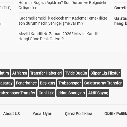
Hürmüz Boğazı Açıldı mı? Son Durum ve Bölgedeki
Gelişmeler
 İZLE,
Carrefo
Kademeli emeklilik gelecek mi? Kademeli emeklilikte
Galatas
son durum nedir, yeni gelişme var mı?
nlı
hangi 
Mevlid Kandili Ne Zaman 2026? Mevlid Kandili
Hangi Güne Denk Geliyor?
latım
At Yarışı
Transfer Haberleri
TV'de Bugün
Süper Lig Fikstür
tasaray
Fenerbahçe
Beşiktaş
Trabzonspor
Galatasaray Transfer
rabzonspor Transfer
Canlı İzle
iddaa Sonuçları
Aktif Sayaç
About US
Yasal Uyarı
Çerez Politikası
Gizlilik Politi