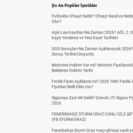
Şu An Popüler İçerikler
Futbolda Ofsayt Nedir? Ofsayt Nasıl ve Ned
Olur?
Açık Lise Kayıtları Ne Zaman 2026? AÖL 2.
Kayıt Yenileme ve Yeni Kayıt Tarihleri
DGS Sonuçları Ne Zaman Açıklanacak 2026
Sonuç Tarihini Duyurdu
Motorine İndirim Var mı? Motorin Fiyatların
Beklenen İndirim Tarihi
Fındık Fiyatı Açıklandı mı? 2026 TMO Fındık 
Fiyatları Belli Oldu mu?
Sigaraya Zam Mı Geldi? Güncel JTI Sigara Fiy
2026
FENERBAHÇE STURM GRAZ CANLI İZLE ŞİF
(FB STURM GRAZ)
Fenerbahçe Sturm Graz maçı şifresiz canlı ya