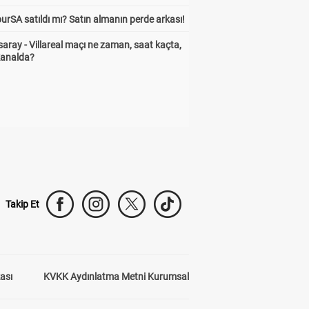
urSA satıldı mı? Satın almanın perde arkası!
aray - Villareal maçı ne zaman, saat kaçta,
kanalda?
Takip Et
kası
KVKK Aydınlatma Metni Kurumsal