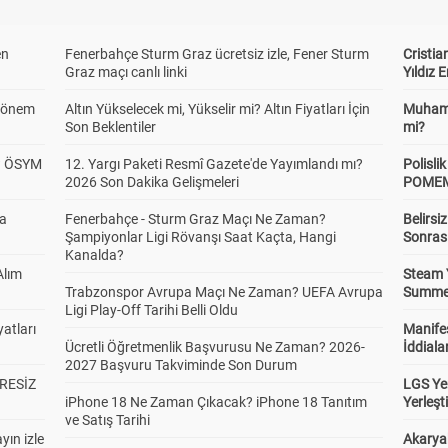
en
Fenerbahçe Sturm Graz ücretsiz izle, Fener Sturm
Cristia
Graz maçı canlı linki
Yıldız 
 Dönem
Altın Yükselecek mi, Yükselir mi? Altın Fiyatları İçin
Muhamm
Son Beklentiler
mi?
? ÖSYM
12. Yargı Paketi Resmî Gazete'de Yayımlandı mı?
Polisl
2026 Son Dakika Gelişmeleri
POMEM 
da
Fenerbahçe - Sturm Graz Maçı Ne Zaman?
Belirsi
Şampiyonlar Ligi Rövanşı Saat Kaçta, Hangi
Sonras
Kanalda?
Alım
Steam 
Trabzonspor Avrupa Maçı Ne Zaman? UEFA Avrupa
Summer 
Ligi Play-Off Tarihi Belli Oldu
atları
Manifes
Ücretli Öğretmenlik Başvurusu Ne Zaman? 2026-
İddiala
2027 Başvuru Takviminde Son Durum
RESİZ
LGS Yer
iPhone 18 Ne Zaman Çıkacak? iPhone 18 Tanıtım
Yerleş
ve Satış Tarihi
yın izle
Akaryak