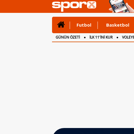
Futbol
Basketbol
GÜNÜN ÖZETİ
İLK 11'İNİ KUR
VOLEYB
CANLI ANLATIM
İNGİLTERE