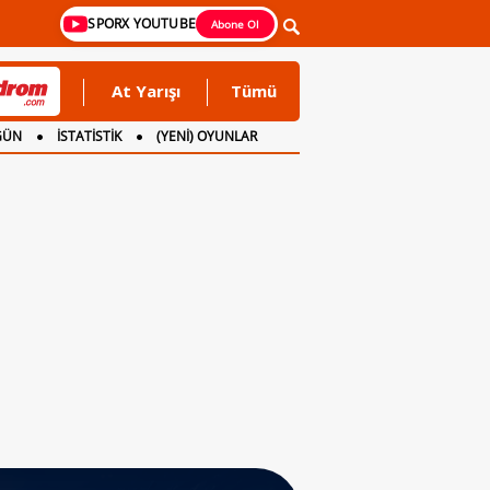
SPORX YOUTUBE
Abone Ol
At Yarışı
Tümü
GÜN
İSTATİSTİK
(YENİ) OYUNLAR