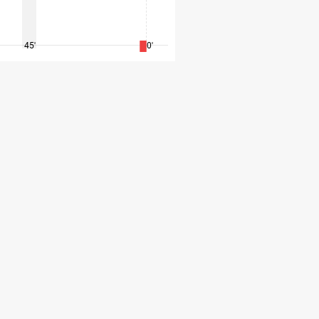
45'
60'
75'