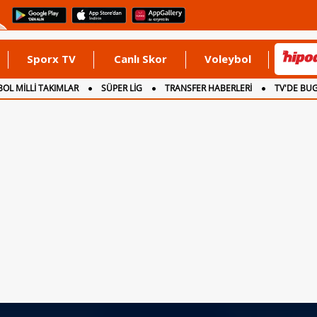
Sporx TV
Canlı Skor
Voleybol
OL MİLLİ TAKIMLAR
SÜPER LİG
TRANSFER HABERLERİ
TV'DE BU