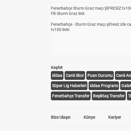
Fenerbahçe Sturm Graz maçı ŞİFRESİZ tv100
FB Sturm Graz link
Fenerbahçe - Sturm Graz maçı şifresiz izle ca
tv100 linki
Keşfet
iddaa
Canlı Skor
Puan Durumu
Canlı An
Süper Lig Haberleri
iddaa Programı
Gala
Fenerbahçe Transfer
Beşiktaş Transfer
T
Bize Ulaşın
Künye
Kariyer