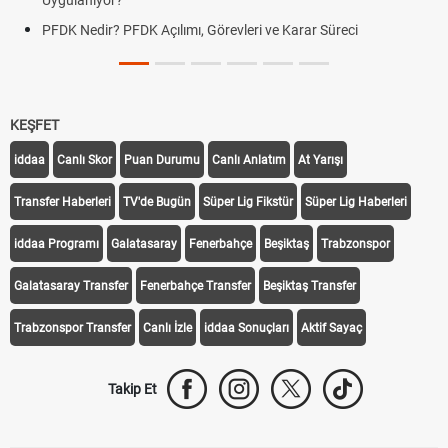
Uygulanıyor?
PFDK Nedir? PFDK Açılımı, Görevleri ve Karar Süreci
KEŞFET
iddaa
Canlı Skor
Puan Durumu
Canlı Anlatım
At Yarışı
Transfer Haberleri
TV'de Bugün
Süper Lig Fikstür
Süper Lig Haberleri
iddaa Programı
Galatasaray
Fenerbahçe
Beşiktaş
Trabzonspor
Galatasaray Transfer
Fenerbahçe Transfer
Beşiktaş Transfer
Trabzonspor Transfer
Canlı İzle
iddaa Sonuçları
Aktif Sayaç
Takip Et