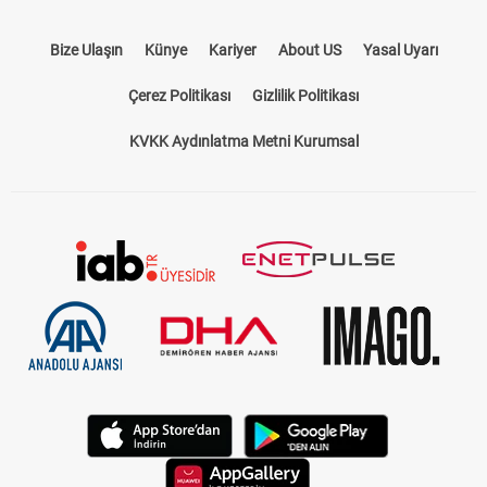
Bize Ulaşın
Künye
Kariyer
About US
Yasal Uyarı
Çerez Politikası
Gizlilik Politikası
KVKK Aydınlatma Metni Kurumsal