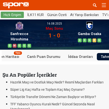
İLK11 KUR
Günün Özeti
At Yarışı Bankoları
TV'
Hızlı Erişim
16.08.2025
Maç Sonu
Sanfrecce
Gamba Osaka
1 - 0
Hiroshima
G
G
G
B
G
G
M
G
G
G
Yeni
on Haritası
Canlı Puan Durumu
İddaa Oranları
Tahm
Şu An Popüler İçerikler
Hazırlık Maçı ve Dostluk Maçı Nedir? Resmî Maçlardan Farkları
Süper Lig Kaç Hafta ve Toplam Kaç Maç Oynanır?
Türkiye'de Transfer Dönemi Ne Zaman Başlıyor ve Bitiyor?
TFF Yabancı Oyuncu Kuralı Nedir? Güncel Sezonda Nasıl