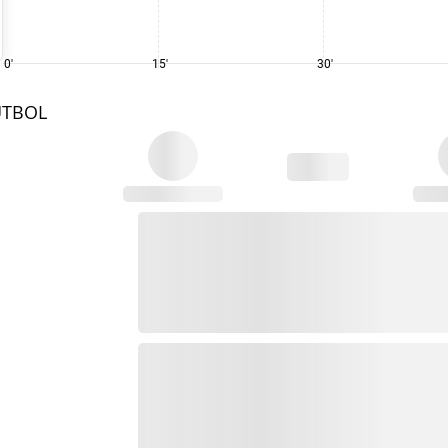
0'
15'
30'
UTBOL