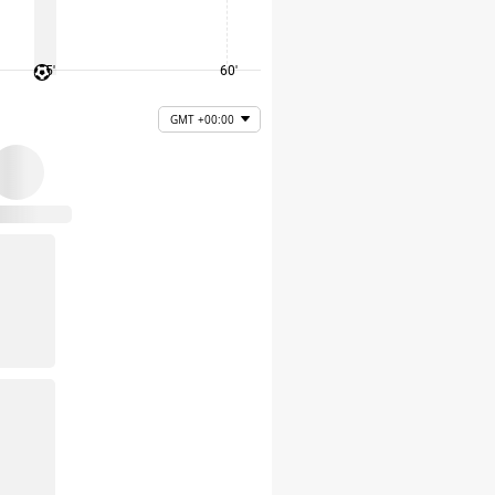
45'
60'
75'
GMT +00:00