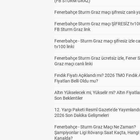
(FB STURM GRAZ)
Fenerbahçe Sturm Graz maçı şifresiz canlı ya
Fenerbahçe Sturm Graz maçı ŞİFRESİZ tv100
FB Sturm Graz link
Fenerbahçe - Sturm Graz maçı şifresiz izle ca
tv100 linki
Fenerbahçe Sturm Graz ücretsiz izle, Fener 
Graz maçı canlı linki
Fındık Fiyatı Açıklandı mı? 2026 TMO Fındık 
Fiyatları Belli Oldu mu?
Altın Yükselecek mi, Yükselir mi? Altın Fiyatlar
Son Beklentiler
12. Yargı Paketi Resmî Gazete'de Yayımlandı
2026 Son Dakika Gelişmeleri
Fenerbahçe - Sturm Graz Maçı Ne Zaman?
Şampiyonlar Ligi Rövanşı Saat Kaçta, Hangi
Kanalda?