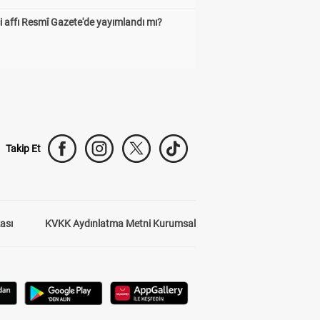
 affı Resmî Gazete'de yayımlandı mı?
Takip Et
kası
KVKK Aydınlatma Metni Kurumsal