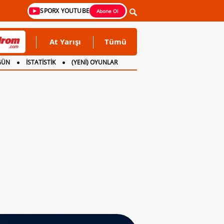
SPORX YOUTUBE
Abone Ol
At Yarışı
Tümü
GÜN
İSTATİSTİK
(YENİ) OYUNLAR