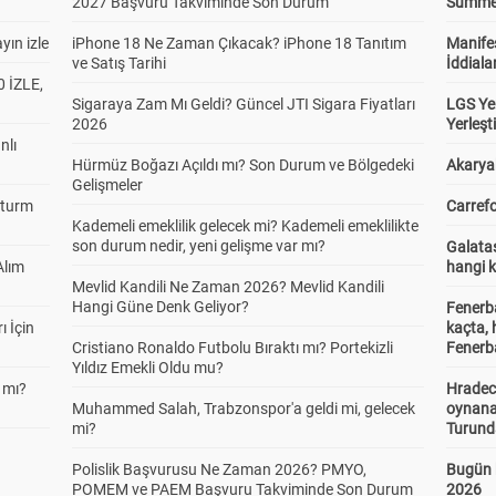
2027 Başvuru Takviminde Son Durum
Summer 
yın izle
iPhone 18 Ne Zaman Çıkacak? iPhone 18 Tanıtım
Manifes
ve Satış Tarihi
İddiala
 İZLE,
Sigaraya Zam Mı Geldi? Güncel JTI Sigara Fiyatları
LGS Yer
2026
Yerleş
nlı
Hürmüz Boğazı Açıldı mı? Son Durum ve Bölgedeki
Akaryak
Gelişmeler
Sturm
Carrefo
Kademeli emeklilik gelecek mi? Kademeli emeklilikte
son durum nedir, yeni gelişme var mı?
Galatas
Alım
hangi 
Mevlid Kandili Ne Zaman 2026? Mevlid Kandili
Hangi Güne Denk Geliyor?
Fenerb
ı İçin
kaçta,
Cristiano Ronaldo Futbolu Bıraktı mı? Portekizli
Fenerba
Yıldız Emekli Oldu mu?
 mı?
Hradec
Muhammed Salah, Trabzonspor'a geldi mi, gelecek
oynana
mi?
Turund
Polislik Başvurusu Ne Zaman 2026? PMYO,
Bugün 
POMEM ve PAEM Başvuru Takviminde Son Durum
2026