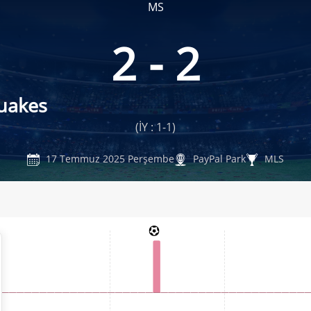
MS
2 - 2
quakes
(İY : 1-1)
17 Temmuz 2025 Perşembe
PayPal Park
MLS