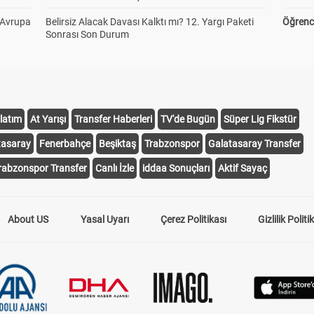
 Avrupa
Belirsiz Alacak Davası Kalktı mı? 12. Yargı Paketi
Öğrenci
Sonrası Son Durum
latım
At Yarışı
Transfer Haberleri
TV'de Bugün
Süper Lig Fikstür
tasaray
Fenerbahçe
Beşiktaş
Trabzonspor
Galatasaray Transfer
rabzonspor Transfer
Canlı İzle
iddaa Sonuçları
Aktif Sayaç
About US
Yasal Uyarı
Çerez Politikası
Gizlilik Politi