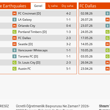
se Earthquakes
FC Dallas
Genel
İç saha
Dış saha
FC Cincinnati [D]
4-2
02.08.26
LA Galaxy
1-1
26.07.26
Orlando City
0-4
23.07.26
Portland Timbers [D]
1-3
24.05.26
FC Dallas
2-3
17.05.26
Seattle [D]
3-2
14.05.26
Vancouver Whitecaps
1-1
10.05.26
Toronto FC [D]
1-1
03.05.26
St. Louis City [D]
2-3
26.04.26
Austin FC
5-1
23.04.26
RESİZ
Ücretli Öğretmenlik Başvurusu Ne Zaman? 2026-
Steam 