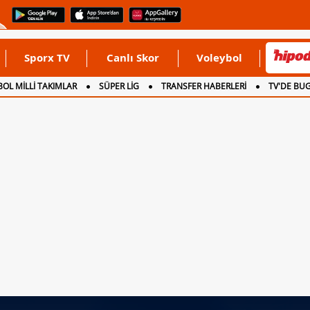
Sporx TV
Canlı Skor
Voleybol
OL MİLLİ TAKIMLAR
SÜPER LİG
TRANSFER HABERLERİ
TV'DE BU