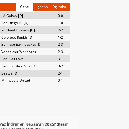
Genel
İç saha
Dış saha
LA Galaxy [D]
0-0
San Diego FC [D]
1-0
Portland Timbers [D]
2-2
Colorado Rapids [D]
1-2
San Jose Earthquakes [D]
2-3
Vancouver Whitecaps
2-3
Real Salt Lake
3-1
Red Bull New York [D]
0-2
Seattle [D]
2-1
Minnesota United
0-1
Yaz İndirimleri Ne Zaman 2026? Steam