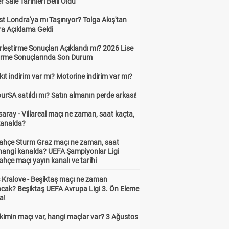
Sale Tarihleri Belli Oldu
t Londra'ya mı Taşınıyor? Tolga Akış'tan
ra Açıklama Geldi
leştirme Sonuçları Açıklandı mı? 2026 Lise
tirme Sonuçlarında Son Durum
ıt indirim var mı? Motorine indirim var mı?
urSA satıldı mı? Satın almanın perde arkası!
aray - Villareal maçı ne zaman, saat kaçta,
kanalda?
ahçe Sturm Graz maçı ne zaman, saat
 hangi kanalda? UEFA Şampiyonlar Ligi
hçe maçı yayın kanalı ve tarihi
 Kralove - Beşiktaş maçı ne zaman
cak? Beşiktaş UEFA Avrupa Ligi 3. Ön Eleme
a!
kimin maçı var, hangi maçlar var? 3 Ağustos