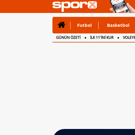
Futbol
Basketbol
GÜNÜN ÖZETİ
İLK 11'İNİ KUR
VOLEYB
CANLI ANLATIM
İNGİLTERE