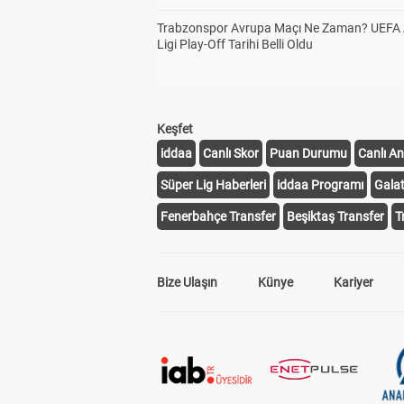
Trabzonspor Avrupa Maçı Ne Zaman? UEFA
Ligi Play-Off Tarihi Belli Oldu
Keşfet
iddaa
Canlı Skor
Puan Durumu
Canlı An
Süper Lig Haberleri
iddaa Programı
Gala
Fenerbahçe Transfer
Beşiktaş Transfer
T
Bize Ulaşın
Künye
Kariyer