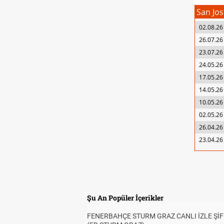
San Jo
02.08.26
26.07.26
23.07.26
24.05.26
17.05.26
14.05.26
10.05.26
02.05.26
26.04.26
23.04.26
Şu An Popüler İçerikler
FENERBAHÇE STURM GRAZ CANLI İZLE ŞİF