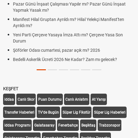
Pazar Günü İnşaat Çalışması Yapılır mı? Pazar Günü İnşaat
Yapmak Yasak mı?
Manifest Hilal Gruptan Ayrıldı mı? Hilal Yelekçi Manifest'ten
Ayrıldı mı?
Yeni Parti Çerçeve Yasaya İmza Attı mı? Çerçeve Yasa Son
Durum
Şöförler Odası cumartesi, pazar açık mı? 2026
Bedelli Askerlik Ücreti 2026 Ne Kadar? Zam mı gelecek?
KEŞFET
iddaa
Canlı Skor
Puan Durumu
Canlı Anlatım
At Yarışı
Transfer Haberleri
TV'de Bugün
Süper Lig Fikstür
Süper Lig Haberleri
iddaa Programı
Galatasaray
Fenerbahçe
Beşiktaş
Trabzonspor