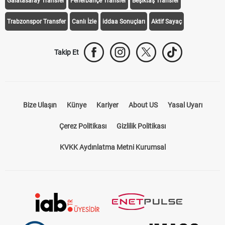
Galatasaray Transfer
Fenerbahçe Transfer
Beşiktaş Transfer
Trabzonspor Transfer
Canlı İzle
iddaa Sonuçları
Aktif Sayaç
Takip Et
Bize Ulaşın
Künye
Kariyer
About US
Yasal Uyarı
Çerez Politikası
Gizlilik Politikası
KVKK Aydınlatma Metni Kurumsal