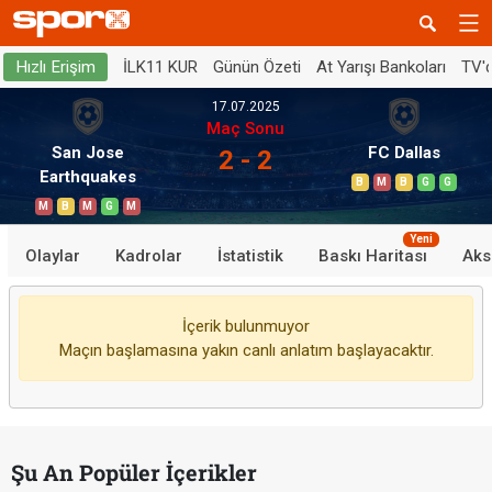
İLK11 KUR
Günün Özeti
At Yarışı Bankoları
TV'
Hızlı Erişim
17.07.2025
Maç Sonu
San Jose
FC Dallas
2 - 2
Earthquakes
B
M
B
G
G
M
B
M
G
M
Yeni
Olaylar
Kadrolar
İstatistik
Baskı Haritası
Aks
İçerik bulunmuyor
Maçın başlamasına yakın canlı anlatım başlayacaktır.
Şu An Popüler İçerikler