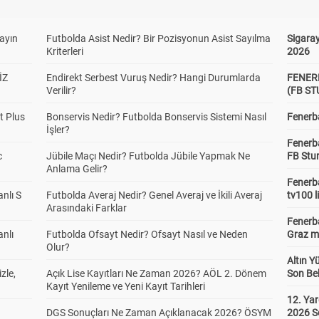
yayın
Futbolda Asist Nedir? Bir Pozisyonun Asist Sayılma
Sigaray
Kriterleri
2026
İZ
Endirekt Serbest Vuruş Nedir? Hangi Durumlarda
FENER
Verilir?
(FB S
t Plus
Bonservis Nedir? Futbolda Bonservis Sistemi Nasıl
Fenerba
İşler?
Fenerb
c
Jübile Maçı Nedir? Futbolda Jübile Yapmak Ne
FB Stu
Anlama Gelir?
Fenerba
anlı S
Futbolda Averaj Nedir? Genel Averaj ve İkili Averaj
tv100 l
Arasındaki Farklar
Fenerba
anlı
Futbolda Ofsayt Nedir? Ofsayt Nasıl ve Neden
Graz ma
Olur?
Altın Y
zle,
Açık Lise Kayıtları Ne Zaman 2026? AÖL 2. Dönem
Son Bek
Kayıt Yenileme ve Yeni Kayıt Tarihleri
12. Yar
DGS Sonuçları Ne Zaman Açıklanacak 2026? ÖSYM
2026 S