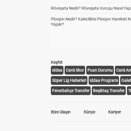
Röveşata Nedir? Röveşata Vuruşu Nasıl Yapı
Plonjon Nedir? Kalecilikte Plonjon Hareketi N
Yapılır?
Keşfet
iddaa
Canlı Skor
Puan Durumu
Canlı An
Süper Lig Haberleri
iddaa Programı
Gala
Fenerbahçe Transfer
Beşiktaş Transfer
T
Bize Ulaşın
Künye
Kariyer