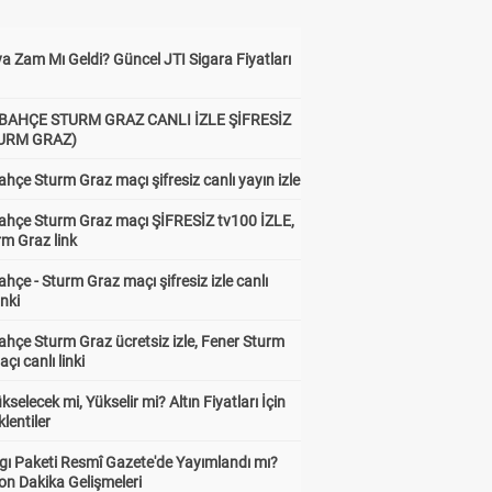
a Zam Mı Geldi? Güncel JTI Sigara Fiyatları
BAHÇE STURM GRAZ CANLI İZLE ŞİFRESİZ
TURM GRAZ)
hçe Sturm Graz maçı şifresiz canlı yayın izle
ahçe Sturm Graz maçı ŞİFRESİZ tv100 İZLE,
rm Graz link
hçe - Sturm Graz maçı şifresiz izle canlı
inki
hçe Sturm Graz ücretsiz izle, Fener Sturm
çı canlı linki
ükselecek mi, Yükselir mi? Altın Fiyatları İçin
lentiler
gı Paketi Resmî Gazete'de Yayımlandı mı?
on Dakika Gelişmeleri