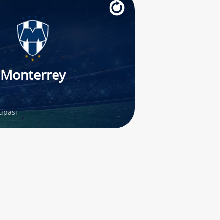
Monterrey
upası