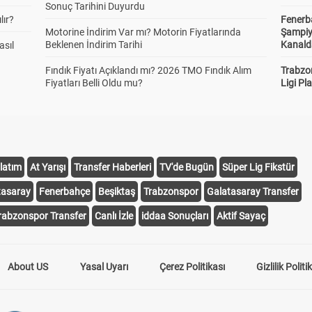
Sonuç Tarihini Duyurdu
lır?
Fenerb
Motorine İndirim Var mı? Motorin Fiyatlarında
Şampiy
Beklenen İndirim Tarihi
Kanald
asıl
Fındık Fiyatı Açıklandı mı? 2026 TMO Fındık Alım
Trabzo
Fiyatları Belli Oldu mu?
Ligi Pla
latım
At Yarışı
Transfer Haberleri
TV'de Bugün
Süper Lig Fikstür
tasaray
Fenerbahçe
Beşiktaş
Trabzonspor
Galatasaray Transfer
rabzonspor Transfer
Canlı İzle
iddaa Sonuçları
Aktif Sayaç
About US
Yasal Uyarı
Çerez Politikası
Gizlilik Politi