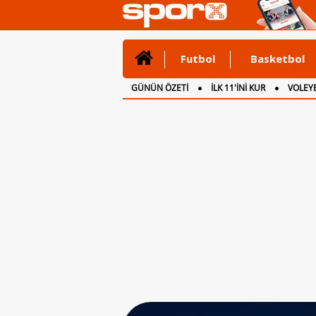
Futbol
Basketbol
GÜNÜN ÖZETİ
İLK 11'İNİ KUR
VOLEYB
CANLI ANLATIM
İNGİLTERE