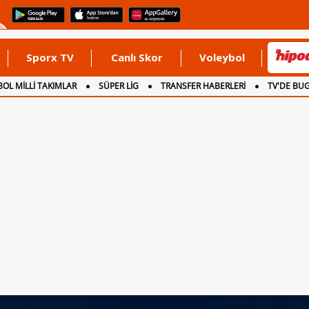
Sporx TV
Canlı Skor
Voleybol
OL MİLLİ TAKIMLAR
SÜPER LİG
TRANSFER HABERLERİ
TV'DE BU