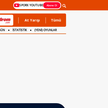
SPORX YOUTUBE
Abone Ol
At Yarışı
Tümü
GÜN
İSTATİSTİK
(YENİ) OYUNLAR