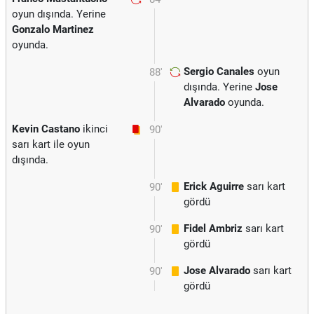
oyun dışında. Yerine
Gonzalo Martinez
oyunda.
Sergio Canales
oyun
88'
dışında. Yerine
Jose
Alvarado
oyunda.
Kevin Castano
ikinci
90'
sarı kart ile oyun
dışında.
Erick Aguirre
sarı kart
90'
gördü
Fidel Ambriz
sarı kart
90'
gördü
Jose Alvarado
sarı kart
90'
gördü