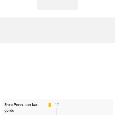
Enzo Perez
sarı kart
17'
gördü