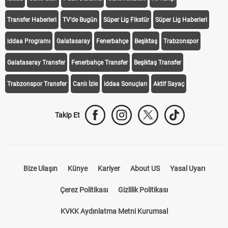
Transfer Haberleri
TV'de Bugün
Süper Lig Fikstür
Süper Lig Haberleri
iddaa Programı
Galatasaray
Fenerbahçe
Beşiktaş
Trabzonspor
Galatasaray Transfer
Fenerbahçe Transfer
Beşiktaş Transfer
Trabzonspor Transfer
Canlı İzle
iddaa Sonuçları
Aktif Sayaç
Takip Et
Bize Ulaşın
Künye
Kariyer
About US
Yasal Uyarı
Çerez Politikası
Gizlilik Politikası
KVKK Aydınlatma Metni Kurumsal