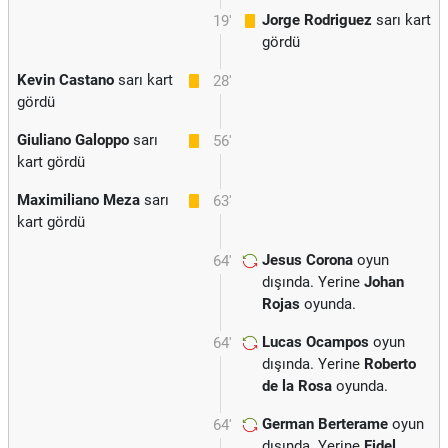
Jorge Rodriguez
sarı kart
19'
gördü
Kevin Castano
sarı kart
28'
gördü
Giuliano Galoppo
sarı
56'
kart gördü
Maximiliano Meza
sarı
63'
kart gördü
Jesus Corona
oyun
64'
dışında. Yerine
Johan
Rojas
oyunda.
Lucas Ocampos
oyun
64'
dışında. Yerine
Roberto
de la Rosa
oyunda.
German Berterame
oyun
64'
dışında. Yerine
Fidel