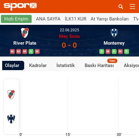
ANA SAYFA
İLK11 KUR
At Yarışı Bankoları
TV
Hızlı Erişim
22.06.2025
Maç Sonu
River Plate
Monterrey
0 - 0
M
M
M
G
M
G
M
G
M
G
Yeni
Olaylar
Kadrolar
İstatistik
Baskı Haritası
Aksiyon
0'
15'
30'