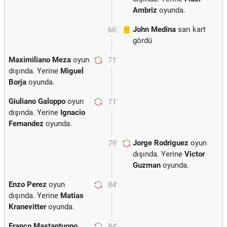
Ambriz
oyunda.
John Medina
sarı kart
66'
gördü
Maximiliano Meza
oyun
71'
dışında. Yerine
Miguel
Borja
oyunda.
Giuliano Galoppo
oyun
71'
dışında. Yerine
Ignacio
Fernandez
oyunda.
Jorge Rodriguez
oyun
79'
dışında. Yerine
Victor
Guzman
oyunda.
Enzo Perez
oyun
84'
dışında. Yerine
Matias
Kranevitter
oyunda.
Franco Mastantuono
84'