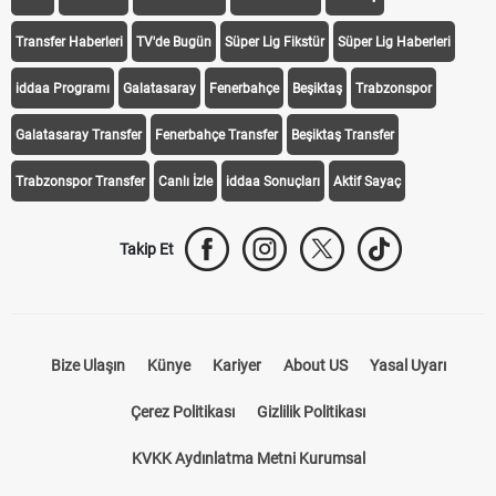
Transfer Haberleri
TV'de Bugün
Süper Lig Fikstür
Süper Lig Haberleri
iddaa Programı
Galatasaray
Fenerbahçe
Beşiktaş
Trabzonspor
Galatasaray Transfer
Fenerbahçe Transfer
Beşiktaş Transfer
Trabzonspor Transfer
Canlı İzle
iddaa Sonuçları
Aktif Sayaç
Takip Et
Bize Ulaşın
Künye
Kariyer
About US
Yasal Uyarı
Çerez Politikası
Gizlilik Politikası
KVKK Aydınlatma Metni Kurumsal