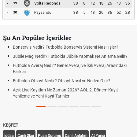
-
Volta Redonda
38
8
12
18
26
43
36
19
-
Paysandu
38
5
13
20
36
52
28
20
Şu An Popüler İçerikler
Bonservis Nedir? Futbolda Bonservis Sistemi Nasıl İşler?
Jübile Maçı Nedir? Futbolda Jübile Yapmak Ne Anlama Gelir?
Futbolda Averaj Nedir? Genel Averaj ve İkili Averaj Arasındaki
Farklar
Futbolda Ofsayt Nedir? Ofsayt Nasıl ve Neden Olur?
Açık Lise Kayıtları Ne Zaman 2026? AÖL 2. Dönem Kayıt
Yenileme ve Yeni Kayıt Tarihleri
KEŞFET
iddaa
Canlı Skor
Puan Durumu
Canlı Anlatım
At Yarışı