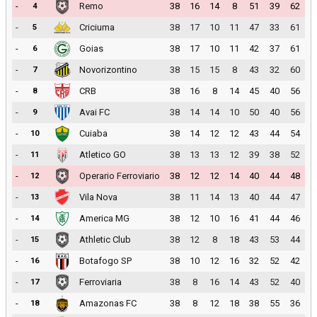
-
Remo
38
16
14
8
51
39
62
4
-
Criciuma
38
17
10
11
47
33
61
5
-
Goias
38
17
10
11
42
37
61
6
-
Novorizontino
38
15
15
8
43
32
60
7
-
CRB
38
16
8
14
45
40
56
8
-
Avai FC
38
14
14
10
50
40
56
9
-
Cuiaba
38
14
12
12
43
44
54
10
-
Atletico GO
38
13
13
12
39
38
52
11
-
Operario Ferroviario
38
12
12
14
40
44
48
12
-
Vila Nova
38
11
14
13
40
44
47
13
-
America MG
38
12
10
16
41
44
46
14
-
Athletic Club
38
12
8
18
43
53
44
15
-
Botafogo SP
38
10
12
16
32
52
42
16
-
Ferroviaria
38
8
16
14
43
52
40
17
-
Amazonas FC
38
8
12
18
38
55
36
18