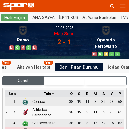
ANA SAYFA
İLK11 KUR
At Yarışı Bankoları
TV'
Hızlı Erişim
09.06.2025
Maç Sonu
Remo
Operario
2 - 1
Ferroviario
M
G
M
G
M
M
G
B
G
G
Yeni
Yeni
tası
Aksiyon Haritası
Canlı Puan Durumu
İddaa Oran
Genel
İç Saha
Dış Saha
Sıra
Takım
O
G
B
M
A
Y
P
-
Coritiba
38
19
11
8
39
23
68
1
Athletico
-
38
19
8
11
53
43
65
2
Paranaense
-
Chapecoense
38
18
8
12
52
35
62
3