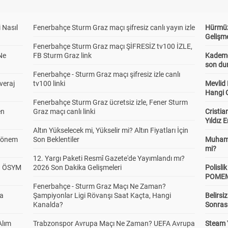
 Nasıl
Fenerbahçe Sturm Graz maçı şifresiz canlı yayın izle
Hürmüz
Gelişm
Fenerbahçe Sturm Graz maçı ŞİFRESİZ tv100 İZLE,
Ne
FB Sturm Graz link
Kademel
son dur
Fenerbahçe - Sturm Graz maçı şifresiz izle canlı
veraj
tv100 linki
Mevlid
Hangi 
Fenerbahçe Sturm Graz ücretsiz izle, Fener Sturm
en
Graz maçı canlı linki
Cristia
Yıldız 
Altın Yükselecek mi, Yükselir mi? Altın Fiyatları İçin
 Dönem
Son Beklentiler
Muhamm
mi?
12. Yargı Paketi Resmî Gazete'de Yayımlandı mı?
? ÖSYM
2026 Son Dakika Gelişmeleri
Polisl
POMEM 
Fenerbahçe - Sturm Graz Maçı Ne Zaman?
da
Şampiyonlar Ligi Rövanşı Saat Kaçta, Hangi
Belirsi
Kanalda?
Sonras
Alım
Trabzonspor Avrupa Maçı Ne Zaman? UEFA Avrupa
Steam 