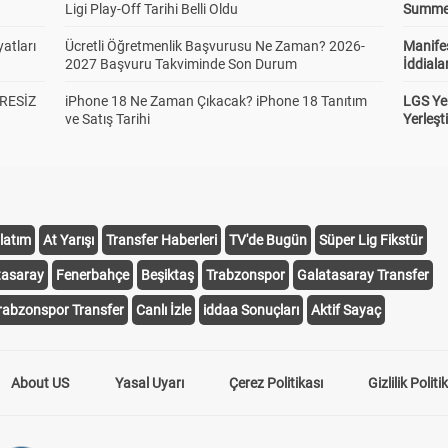
Ligi Play-Off Tarihi Belli Oldu
Summer 
atları
Ücretli Öğretmenlik Başvurusu Ne Zaman? 2026-
Manifes
2027 Başvuru Takviminde Son Durum
İddiala
RESİZ
iPhone 18 Ne Zaman Çıkacak? iPhone 18 Tanıtım
LGS Yer
ve Satış Tarihi
Yerleş
latım
At Yarışı
Transfer Haberleri
TV'de Bugün
Süper Lig Fikstür
tasaray
Fenerbahçe
Beşiktaş
Trabzonspor
Galatasaray Transfer
rabzonspor Transfer
Canlı İzle
iddaa Sonuçları
Aktif Sayaç
About US
Yasal Uyarı
Çerez Politikası
Gizlilik Politi