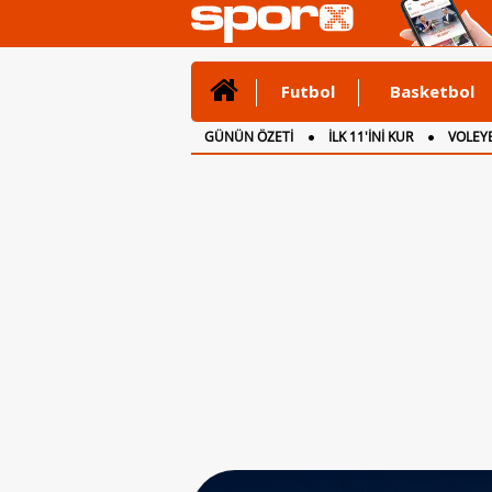
Futbol
Basketbol
GÜNÜN ÖZETİ
İLK 11'İNİ KUR
VOLEYB
CANLI ANLATIM
İNGİLTERE