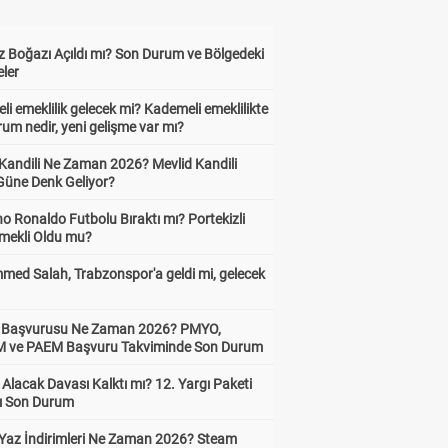
 Boğazı Açıldı mı? Son Durum ve Bölgedeki
eler
i emeklilik gelecek mi? Kademeli emeklilikte
um nedir, yeni gelişme var mı?
 Kandili Ne Zaman 2026? Mevlid Kandili
Güne Denk Geliyor?
no Ronaldo Futbolu Bıraktı mı? Portekizli
Emekli Oldu mu?
ed Salah, Trabzonspor'a geldi mi, gelecek
ik Başvurusu Ne Zaman 2026? PMYO,
ve PAEM Başvuru Takviminde Son Durum
z Alacak Davası Kalktı mı? 12. Yargı Paketi
ı Son Durum
Yaz İndirimleri Ne Zaman 2026? Steam