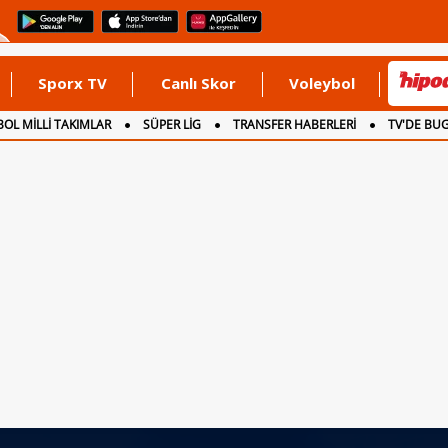
Sporx TV
Canlı Skor
Voleybol
OL MİLLİ TAKIMLAR
SÜPER LİG
TRANSFER HABERLERİ
TV'DE BU