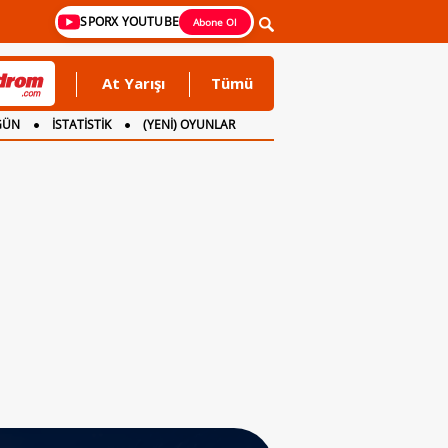
SPORX YOUTUBE
Abone Ol
At Yarışı
Tümü
GÜN
İSTATİSTİK
(YENİ) OYUNLAR