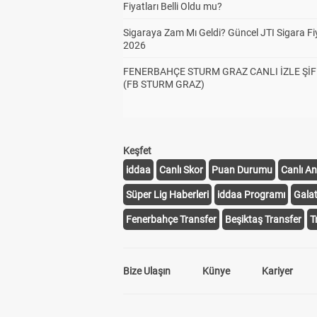
Fiyatları Belli Oldu mu?
Sigaraya Zam Mı Geldi? Güncel JTI Sigara Fiy
2026
FENERBAHÇE STURM GRAZ CANLI İZLE ŞİF
(FB STURM GRAZ)
Keşfet
iddaa
Canlı Skor
Puan Durumu
Canlı An
Süper Lig Haberleri
iddaa Programı
Gala
Fenerbahçe Transfer
Beşiktaş Transfer
T
Bize Ulaşın
Künye
Kariyer