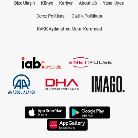
Bize Ulaşın
Künye
Kariyer
About US
Yasal Uyarı
Çerez Politikası
Gizlilik Politikası
KVKK Aydınlatma Metni Kurumsal