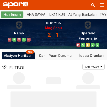
ANA SAYFA
İLK11 KUR
At Yarışı Bankoları
TV'
Hızlı Erişim
09.06.2025
Maç Sonu
Remo
Operario
2 - 1
Ferroviario
M
G
M
G
M
M
G
B
G
G
Yeni
Aksiyon Haritası
Canlı Puan Durumu
İddaa Oranları
FUTBOL
GMT +00:00