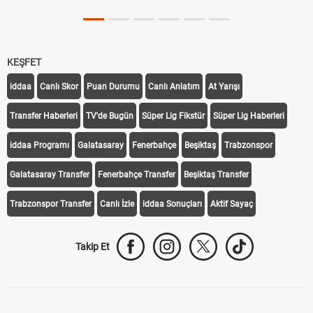
KEŞFET
iddaa
Canlı Skor
Puan Durumu
Canlı Anlatım
At Yarışı
Transfer Haberleri
TV'de Bugün
Süper Lig Fikstür
Süper Lig Haberleri
iddaa Programı
Galatasaray
Fenerbahçe
Beşiktaş
Trabzonspor
Galatasaray Transfer
Fenerbahçe Transfer
Beşiktaş Transfer
Trabzonspor Transfer
Canlı İzle
iddaa Sonuçları
Aktif Sayaç
Takip Et