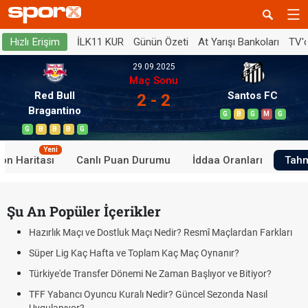
İLK11 KUR
Günün Özeti
At Yarışı Bankoları
TV'
Hızlı Erişim
29.09.2025
Maç Sonu
Red Bull
Santos FC
2 - 2
Bragantino
G
B
G
M
G
G
B
B
B
G
Yeni
on Haritası
Canlı Puan Durumu
İddaa Oranları
Tahm
Şu An Popüler İçerikler
Hazırlık Maçı ve Dostluk Maçı Nedir? Resmî Maçlardan Farkları
Süper Lig Kaç Hafta ve Toplam Kaç Maç Oynanır?
Türkiye'de Transfer Dönemi Ne Zaman Başlıyor ve Bitiyor?
TFF Yabancı Oyuncu Kuralı Nedir? Güncel Sezonda Nasıl