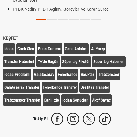
Uygulanıyor?
PFDK Nedir? PFDK Açılımı, Görevleri ve Karar Süreci
KEŞFET
iddaa
Canlı Skor
Puan Durumu
Canlı Anlatım
At Yarışı
Transfer Haberleri
TV'de Bugün
Süper Lig Fikstür
Süper Lig Haberleri
iddaa Programı
Galatasaray
Fenerbahçe
Beşiktaş
Trabzonspor
Galatasaray Transfer
Fenerbahçe Transfer
Beşiktaş Transfer
Trabzonspor Transfer
Canlı İzle
iddaa Sonuçları
Aktif Sayaç
Takip Et