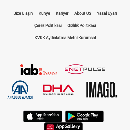
Bize Ulaşın
Künye
Kariyer
About US
Yasal Uyarı
Çerez Politikası
Gizlilik Politikası
KVKK Aydınlatma Metni Kurumsal