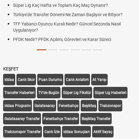
Süper Lig Kaç Hafta ve Toplam Kaç Maç Oynanır?
Türkiye'de Transfer Dönemi Ne Zaman Başlıyor ve Bitiyor?
TFF Yabancı Oyuncu Kuralı Nedir? Güncel Sezonda Nasıl
Uygulanıyor?
PFDK Nedir? PFDK Açılımı, Görevleri ve Karar Süreci
KEŞFET
iddaa
Canlı Skor
Puan Durumu
Canlı Anlatım
At Yarışı
Transfer Haberleri
TV'de Bugün
Süper Lig Fikstür
Süper Lig Haberleri
iddaa Programı
Galatasaray
Fenerbahçe
Beşiktaş
Trabzonspor
Galatasaray Transfer
Fenerbahçe Transfer
Beşiktaş Transfer
Trabzonspor Transfer
Canlı İzle
iddaa Sonuçları
Aktif Sayaç