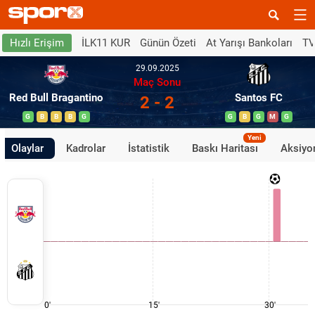
İLK11 KUR
Günün Özeti
At Yarışı Bankoları
TV
Hızlı Erişim
29.09.2025
Maç Sonu
Red Bull Bragantino
Santos FC
2 - 2
G
B
B
B
G
G
B
G
M
G
Yeni
Olaylar
Kadrolar
İstatistik
Baskı Haritası
Aksiyon
0'
15'
30'