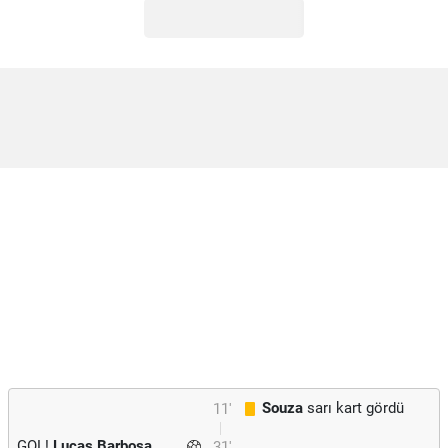
Souza
sarı kart gördü
11'
GOL!
Lucas Barbosa
31'