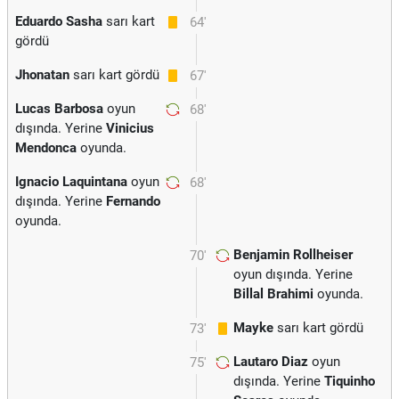
Eduardo Sasha
sarı kart
64'
gördü
Jhonatan
sarı kart gördü
67'
Lucas Barbosa
oyun
68'
dışında. Yerine
Vinicius
Mendonca
oyunda.
Ignacio Laquintana
oyun
68'
dışında. Yerine
Fernando
oyunda.
Benjamin Rollheiser
70'
oyun dışında. Yerine
Billal Brahimi
oyunda.
Mayke
sarı kart gördü
73'
Lautaro Diaz
oyun
75'
dışında. Yerine
Tiquinho