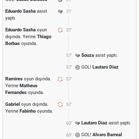
Eduardo Sasha
asist
31'
yaptı.
Eduardo Sasha
oyun
37'
dışında. Yerine
Thiago
Borbas
oyunda.
Souza
asist yaptı.
57'
GOL!
Lautaro Diaz
57'
Ramires
oyun dışında.
57'
Yerine
Matheus
Fernandes
oyunda.
Gabriel
oyun dışında.
57'
Yerine
Fabinho
oyunda.
Lautaro Diaz
asist yaptı.
60'
GOL!
Alvaro Barreal
60'