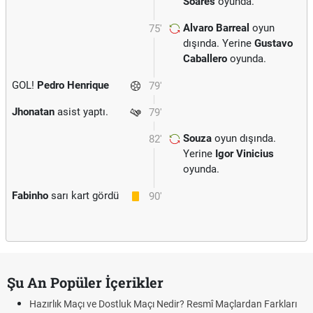
Soares
oyunda.
Alvaro Barreal
oyun
75'
dışında. Yerine
Gustavo
Caballero
oyunda.
GOL!
Pedro Henrique
79'
Jhonatan
asist yaptı.
79'
Souza
oyun dışında.
82'
Yerine
Igor Vinicius
oyunda.
Fabinho
sarı kart gördü
90'
Şu An Popüler İçerikler
Hazırlık Maçı ve Dostluk Maçı Nedir? Resmî Maçlardan Farkları