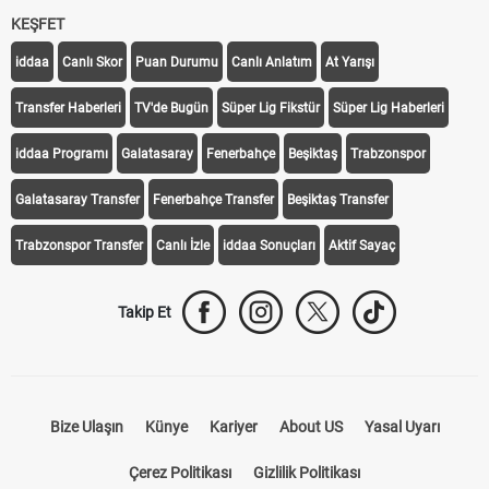
KEŞFET
iddaa
Canlı Skor
Puan Durumu
Canlı Anlatım
At Yarışı
Transfer Haberleri
TV'de Bugün
Süper Lig Fikstür
Süper Lig Haberleri
iddaa Programı
Galatasaray
Fenerbahçe
Beşiktaş
Trabzonspor
Galatasaray Transfer
Fenerbahçe Transfer
Beşiktaş Transfer
Trabzonspor Transfer
Canlı İzle
iddaa Sonuçları
Aktif Sayaç
Takip Et
Bize Ulaşın
Künye
Kariyer
About US
Yasal Uyarı
Çerez Politikası
Gizlilik Politikası