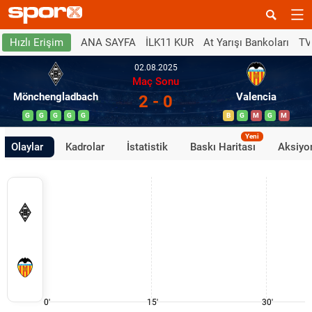
ANA SAYFA
İLK11 KUR
At Yarışı Bankoları
TV
Hızlı Erişim
02.08.2025
Maç Sonu
Mönchengladbach
Valencia
2 - 0
G
G
G
G
G
B
G
M
G
M
Yeni
Olaylar
Kadrolar
İstatistik
Baskı Haritası
Aksiyon
0'
15'
30'