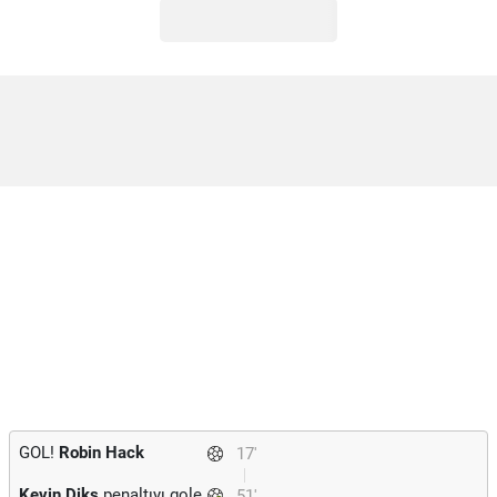
GOL!
Robin Hack
17'
Kevin Diks
penaltıyı gole
51'