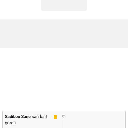
Sadibou Sane
sarı kart
9'
gördü