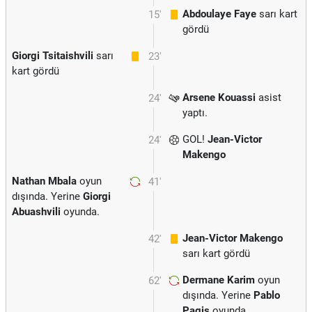
Abdoulaye Faye
sarı kart
15'
gördü
Giorgi Tsitaishvili
sarı
23'
kart gördü
Arsene Kouassi
asist
24'
yaptı.
GOL!
Jean-Victor
24'
Makengo
Nathan Mbala
oyun
41'
dışında. Yerine
Giorgi
Abuashvili
oyunda.
Jean-Victor Makengo
42'
sarı kart gördü
Dermane Karim
oyun
62'
dışında. Yerine
Pablo
Pagis
oyunda.