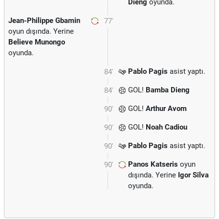
Dieng
oyunda.
Jean-Philippe Gbamin
77'
oyun dışında. Yerine
Believe Munongo
oyunda.
Pablo Pagis
asist yaptı.
84'
GOL!
Bamba Dieng
84'
GOL!
Arthur Avom
90'
GOL!
Noah Cadiou
90'
Pablo Pagis
asist yaptı.
90'
Panos Katseris
oyun
90'
dışında. Yerine
Igor Silva
oyunda.