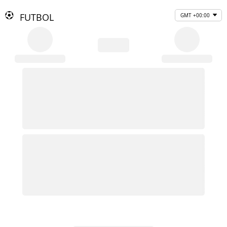
FUTBOL
GMT +00:00