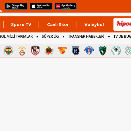
Sporx TV
Canlı Skor
Voleybol
OL MİLLİ TAKIMLAR
SÜPER LİG
TRANSFER HABERLERİ
TV'DE BU