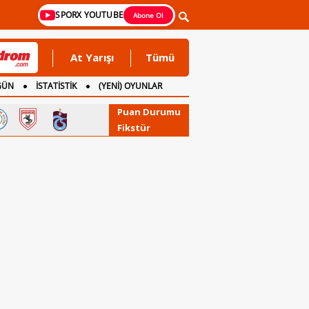
SPORX YOUTUBE
Abone Ol
At Yarışı
Tümü
GÜN
İSTATİSTİK
(YENİ) OYUNLAR
Puan Durumu
Fikstür