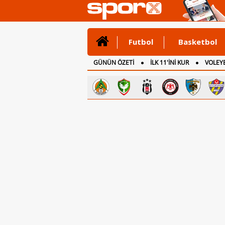
Futbol
Basketbol
GÜNÜN ÖZETİ
İLK 11'İNİ KUR
VOLEYB
CANLI ANLATIM
İNGİLTERE