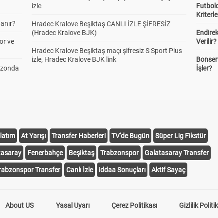
izle
Futbold
Kriterle
anır?
Hradec Kralove Beşiktaş CANLI İZLE ŞİFRESİZ
(Hradec Kralove BJK)
Endire
or ve
Verilir?
Hradec Kralove Beşiktaş maçı şifresiz S Sport Plus
izle, Hradec Kralove BJK link
Bonserv
ezonda
İşler?
latım
At Yarışı
Transfer Haberleri
TV'de Bugün
Süper Lig Fikstür
tasaray
Fenerbahçe
Beşiktaş
Trabzonspor
Galatasaray Transfer
rabzonspor Transfer
Canlı İzle
iddaa Sonuçları
Aktif Sayaç
About US
Yasal Uyarı
Çerez Politikası
Gizlilik Politi