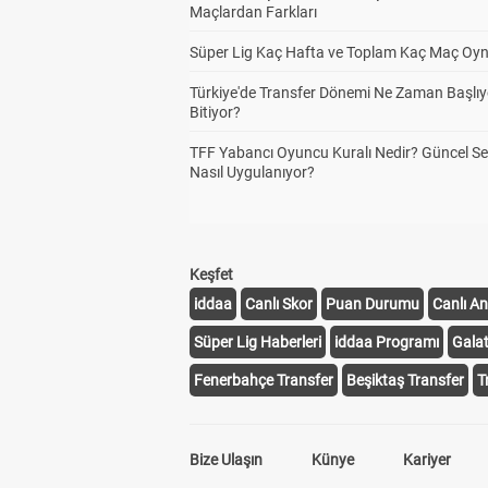
Maçlardan Farkları
Süper Lig Kaç Hafta ve Toplam Kaç Maç Oyn
Türkiye'de Transfer Dönemi Ne Zaman Başlıy
Bitiyor?
TFF Yabancı Oyuncu Kuralı Nedir? Güncel S
Nasıl Uygulanıyor?
Keşfet
iddaa
Canlı Skor
Puan Durumu
Canlı An
Süper Lig Haberleri
iddaa Programı
Gala
Fenerbahçe Transfer
Beşiktaş Transfer
T
Bize Ulaşın
Künye
Kariyer