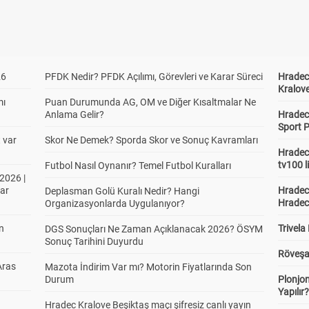
26
PFDK Nedir? PFDK Açılımı, Görevleri ve Karar Süreci
Hradec 
Kralove
mı
Puan Durumunda AG, OM ve Diğer Kısaltmalar Ne
Anlama Gelir?
Hradec 
Sport P
t var
Skor Ne Demek? Sporda Skor ve Sonuç Kavramları
Hradec 
tv100 l
Futbol Nasıl Oynanır? Temel Futbol Kuralları
2026 |
ar
Hradec 
Deplasman Golü Kuralı Nedir? Hangi
Hradec
Organizasyonlarda Uygulanıyor?
in
Trivela
DGS Sonuçları Ne Zaman Açıklanacak 2026? ÖSYM
Sonuç Tarihini Duyurdu
Röveşa
Aras
Mazota İndirim Var mı? Motorin Fiyatlarında Son
Durum
Plonjon
Yapılır
Hradec Kralove Beşiktaş maçı şifresiz canlı yayın