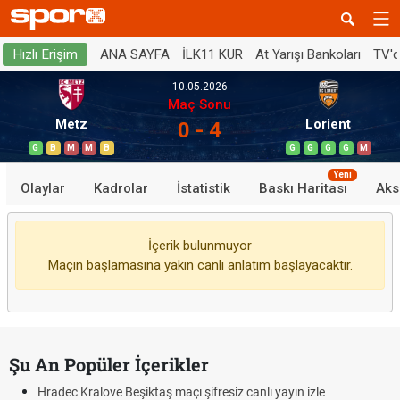
ANA SAYFA
İLK11 KUR
At Yarışı Bankoları
TV'
Hızlı Erişim
10.05.2026
Maç Sonu
Metz
Lorient
0 - 4
G
B
M
M
B
G
G
G
G
M
Yeni
Olaylar
Kadrolar
İstatistik
Baskı Haritası
Aks
İçerik bulunmuyor
Maçın başlamasına yakın canlı anlatım başlayacaktır.
Şu An Popüler İçerikler
Hradec Kralove Beşiktaş maçı şifresiz canlı yayın izle