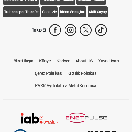
Trabzonspor Transfer
Canlı İzle
iddaa Sonuçları
Aktif Sayaç
Takip Et
Bize Ulaşın
Künye
Kariyer
About US
Yasal Uyarı
Çerez Politikası
Gizlilik Politikası
KVKK Aydınlatma Metni Kurumsal