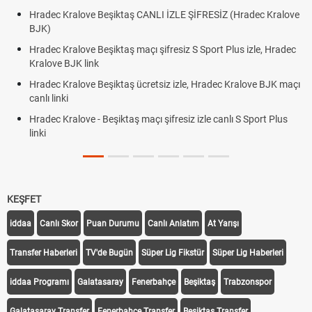
Hradec Kralove Beşiktaş CANLI İZLE ŞİFRESİZ (Hradec Kralove
BJK)
Hradec Kralove Beşiktaş maçı şifresiz S Sport Plus izle, Hradec
Kralove BJK link
Hradec Kralove Beşiktaş ücretsiz izle, Hradec Kralove BJK maçı
canlı linki
Hradec Kralove - Beşiktaş maçı şifresiz izle canlı S Sport Plus
linki
KEŞFET
iddaa
Canlı Skor
Puan Durumu
Canlı Anlatım
At Yarışı
Transfer Haberleri
TV'de Bugün
Süper Lig Fikstür
Süper Lig Haberleri
iddaa Programı
Galatasaray
Fenerbahçe
Beşiktaş
Trabzonspor
Galatasaray Transfer
Fenerbahçe Transfer
Beşiktaş Transfer