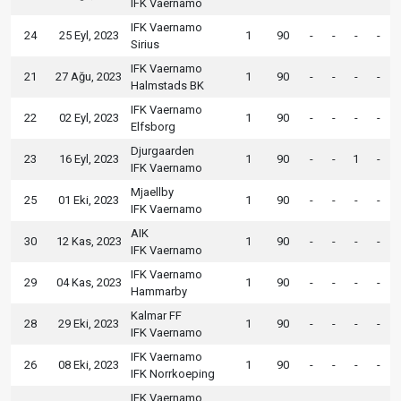
IFK Vaernamo
IFK Vaernamo
24
25 Eyl, 2023
1
90
-
-
-
-
Sirius
IFK Vaernamo
21
27 Ağu, 2023
1
90
-
-
-
-
Halmstads BK
IFK Vaernamo
22
02 Eyl, 2023
1
90
-
-
-
-
Elfsborg
Djurgaarden
23
16 Eyl, 2023
1
90
-
-
1
-
IFK Vaernamo
Mjaellby
25
01 Eki, 2023
1
90
-
-
-
-
IFK Vaernamo
AIK
30
12 Kas, 2023
1
90
-
-
-
-
IFK Vaernamo
IFK Vaernamo
29
04 Kas, 2023
1
90
-
-
-
-
Hammarby
Kalmar FF
28
29 Eki, 2023
1
90
-
-
-
-
IFK Vaernamo
IFK Vaernamo
26
08 Eki, 2023
1
90
-
-
-
-
IFK Norrkoeping
IFK Vaernamo