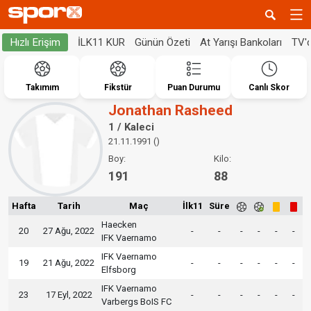
İLK11 KUR
Günün Özeti
At Yarışı Bankoları
TV'
Hızlı Erişim
Takımım
Fikstür
Puan Durumu
Canlı Skor
Jonathan Rasheed
1 / Kaleci
21.11.1991 ()
Boy:
Kilo:
191
88
Hafta
Tarih
Maç
İlk11
Süre
Haecken
20
27 Ağu, 2022
-
-
-
-
-
-
IFK Vaernamo
IFK Vaernamo
19
21 Ağu, 2022
-
-
-
-
-
-
Elfsborg
IFK Vaernamo
23
17 Eyl, 2022
-
-
-
-
-
-
Varbergs BoIS FC