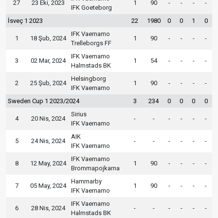
27
23 Eki, 2023
1
90
-
-
-
-
IFK Goeteborg
İsveç 1 2023
22
1980
0
0
1
0
IFK Vaernamo
1
18 Şub, 2024
1
90
-
-
-
-
Trelleborgs FF
IFK Vaernamo
3
02 Mar, 2024
1
54
-
-
-
-
Halmstads BK
Helsingborg
2
25 Şub, 2024
1
90
-
-
-
-
IFK Vaernamo
Sweden Cup 1 2023/2024
3
234
0
0
0
0
Sirius
4
20 Nis, 2024
-
-
-
-
-
-
IFK Vaernamo
AIK
5
24 Nis, 2024
-
-
-
-
-
-
IFK Vaernamo
IFK Vaernamo
8
12 May, 2024
1
90
-
-
-
-
Brommapojkarna
Hammarby
7
05 May, 2024
1
90
-
-
-
-
IFK Vaernamo
IFK Vaernamo
6
28 Nis, 2024
-
-
-
-
-
-
Halmstads BK