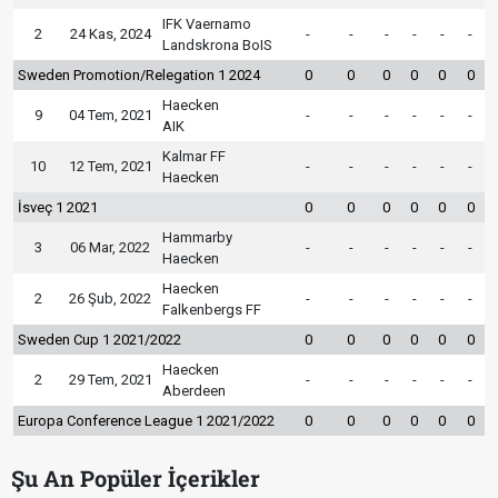
IFK Vaernamo
2
24 Kas, 2024
-
-
-
-
-
-
Landskrona BoIS
Sweden Promotion/Relegation 1 2024
0
0
0
0
0
0
Haecken
9
04 Tem, 2021
-
-
-
-
-
-
AIK
Kalmar FF
10
12 Tem, 2021
-
-
-
-
-
-
Haecken
İsveç 1 2021
0
0
0
0
0
0
Hammarby
3
06 Mar, 2022
-
-
-
-
-
-
Haecken
Haecken
2
26 Şub, 2022
-
-
-
-
-
-
Falkenbergs FF
Sweden Cup 1 2021/2022
0
0
0
0
0
0
Haecken
2
29 Tem, 2021
-
-
-
-
-
-
Aberdeen
Europa Conference League 1 2021/2022
0
0
0
0
0
0
Şu An Popüler İçerikler