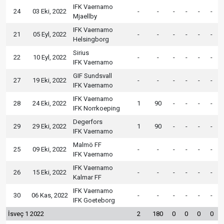
IFK Vaernamo
24
03 Eki, 2022
-
-
-
-
-
-
Mjaellby
IFK Vaernamo
21
05 Eyl, 2022
-
-
-
-
-
-
Helsingborg
Sirius
22
10 Eyl, 2022
-
-
-
-
-
-
IFK Vaernamo
GIF Sundsvall
27
19 Eki, 2022
-
-
-
-
-
-
IFK Vaernamo
IFK Vaernamo
28
24 Eki, 2022
1
90
-
-
-
-
IFK Norrkoeping
Degerfors
29
29 Eki, 2022
1
90
-
-
-
-
IFK Vaernamo
Malmö FF
25
09 Eki, 2022
-
-
-
-
-
-
IFK Vaernamo
IFK Vaernamo
26
15 Eki, 2022
-
-
-
-
-
-
Kalmar FF
IFK Vaernamo
30
06 Kas, 2022
-
-
-
-
-
-
IFK Goeteborg
İsveç 1 2022
2
180
0
0
0
0