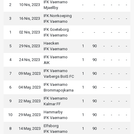
IFK Vaernamo
2
10 Nis, 2023
-
-
-
-
-
-
Mjaellby
IFK Norrkoeping
3
16 Nis, 2023
-
-
-
-
-
-
IFK Vaernamo
IFK Goeteborg
1
02 Nis, 2023
-
-
-
-
-
-
IFK Vaernamo
Haecken
5
29 Nis, 2023
1
90
-
-
-
-
IFK Vaernamo
IFK Vaernamo
4
24 Nis, 2023
1
90
-
-
-
-
AIK
IFK Vaernamo
7
09 May, 2023
1
90
-
-
-
-
Varbergs BoIS FC
IFK Vaernamo
6
04 May, 2023
1
90
-
-
-
-
Brommapojkarna
IFK Vaernamo
9
22 May, 2023
1
90
-
-
-
-
Kalmar FF
Hammarby
10
29 May, 2023
1
90
-
-
-
-
IFK Vaernamo
Elfsborg
8
14 May, 2023
1
90
-
-
-
-
IFK Vaernamo