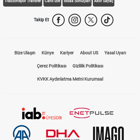
Trabzonspor Transfer
Canlı İzle
iddaa Sonuçları
Aktif Sayaç
Takip Et
Bize Ulaşın
Künye
Kariyer
About US
Yasal Uyarı
Çerez Politikası
Gizlilik Politikası
KVKK Aydınlatma Metni Kurumsal