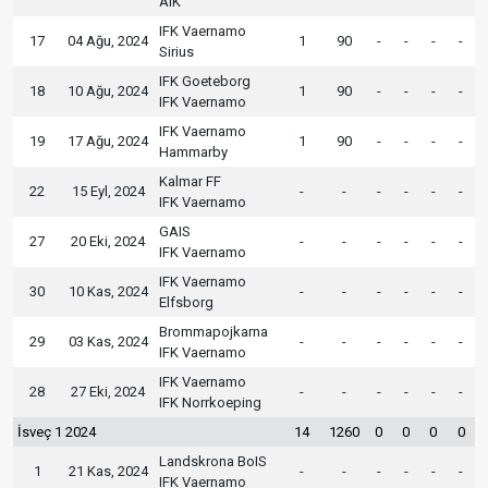
AIK
IFK Vaernamo
17
04 Ağu, 2024
1
90
-
-
-
-
Sirius
IFK Goeteborg
18
10 Ağu, 2024
1
90
-
-
-
-
IFK Vaernamo
IFK Vaernamo
19
17 Ağu, 2024
1
90
-
-
-
-
Hammarby
Kalmar FF
22
15 Eyl, 2024
-
-
-
-
-
-
IFK Vaernamo
GAIS
27
20 Eki, 2024
-
-
-
-
-
-
IFK Vaernamo
IFK Vaernamo
30
10 Kas, 2024
-
-
-
-
-
-
Elfsborg
Brommapojkarna
29
03 Kas, 2024
-
-
-
-
-
-
IFK Vaernamo
IFK Vaernamo
28
27 Eki, 2024
-
-
-
-
-
-
IFK Norrkoeping
İsveç 1 2024
14
1260
0
0
0
0
Landskrona BoIS
1
21 Kas, 2024
-
-
-
-
-
-
IFK Vaernamo