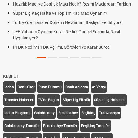
Hazırlık Maçı ve Dostluk Maçı Nedir? Resmî Maçlardan Farkları
Pua
Süper Lig Kaç Hafta ve Toplam Kaç Maç Oynanır?
Sko
Türkiye'de Transfer Dönemi Ne Zaman Başlıyor ve Bitiyor?
Fut
TFF Yabancı Oyuncu Kuralı Nedir? Güncel Sezonda Nasıl
Dep
Uygulanıyor?
Uyg
PFDK Nedir? PFDK Açılımı, Görevleri ve Karar Süreci
DGS
Tar
KEŞFET
iddaa
Canlı Skor
Puan Durumu
Canlı Anlatım
At Yarışı
Transfer Haberleri
TV'de Bugün
Süper Lig Fikstür
Süper Lig Haberleri
iddaa Programı
Galatasaray
Fenerbahçe
Beşiktaş
Trabzonspor
Galatasaray Transfer
Fenerbahçe Transfer
Beşiktaş Transfer