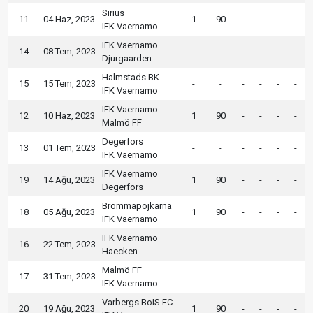
Sirius
11
04 Haz, 2023
1
90
-
-
-
-
IFK Vaernamo
IFK Vaernamo
14
08 Tem, 2023
-
-
-
-
-
-
Djurgaarden
Halmstads BK
15
15 Tem, 2023
-
-
-
-
-
-
IFK Vaernamo
IFK Vaernamo
12
10 Haz, 2023
1
90
-
-
-
-
Malmö FF
Degerfors
13
01 Tem, 2023
-
-
-
-
-
-
IFK Vaernamo
IFK Vaernamo
19
14 Ağu, 2023
1
90
-
-
-
-
Degerfors
Brommapojkarna
18
05 Ağu, 2023
1
90
-
-
-
-
IFK Vaernamo
IFK Vaernamo
16
22 Tem, 2023
-
-
-
-
-
-
Haecken
Malmö FF
17
31 Tem, 2023
-
-
-
-
-
-
IFK Vaernamo
Varbergs BoIS FC
20
19 Ağu, 2023
1
90
-
-
-
-