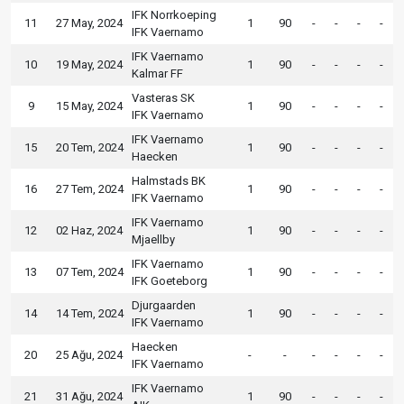
IFK Norrkoeping
11
27 May, 2024
1
90
-
-
-
-
IFK Vaernamo
IFK Vaernamo
10
19 May, 2024
1
90
-
-
-
-
Kalmar FF
Vasteras SK
9
15 May, 2024
1
90
-
-
-
-
IFK Vaernamo
IFK Vaernamo
15
20 Tem, 2024
1
90
-
-
-
-
Haecken
Halmstads BK
16
27 Tem, 2024
1
90
-
-
-
-
IFK Vaernamo
IFK Vaernamo
12
02 Haz, 2024
1
90
-
-
-
-
Mjaellby
IFK Vaernamo
13
07 Tem, 2024
1
90
-
-
-
-
IFK Goeteborg
Djurgaarden
14
14 Tem, 2024
1
90
-
-
-
-
IFK Vaernamo
Haecken
20
25 Ağu, 2024
-
-
-
-
-
-
IFK Vaernamo
IFK Vaernamo
21
31 Ağu, 2024
1
90
-
-
-
-