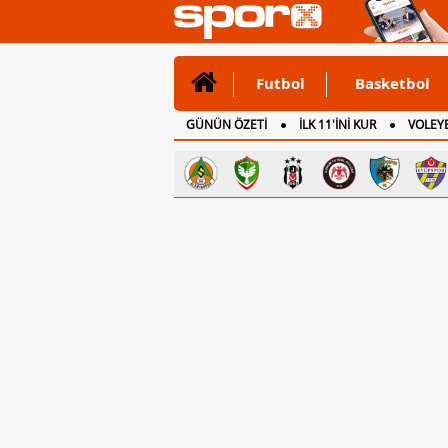
Futbol
Basketbol
GÜNÜN ÖZETİ
İLK 11'İNİ KUR
VOLEYB
CANLI ANLATIM
İNGİLTERE