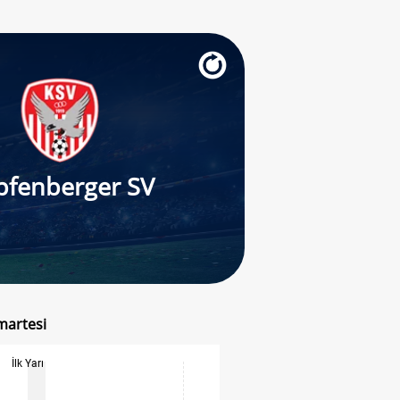
pfenberger SV
martesi
İlk Yarı