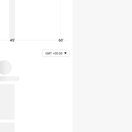
45'
60'
75'
GMT +00:00