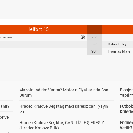
Helfort 15
jevakovic
28''
38''
Robin Littig
90''
Thomas Maier
Mazota İndirim Var mı? Motorin Fiyatlarında Son
Plonjon
Durum
Yapılır
anır?
Hradec Kralove Beşiktaş maçı şifresiz canlı yayın
Futbold
izle
Kriterle
or ve
Hradec Kralove Beşiktaş CANLI İZLE ŞİFRESİZ
Endire
(Hradec Kralove BJK)
Verilir?