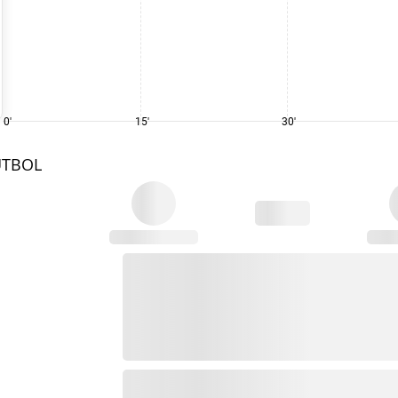
0'
15'
30'
UTBOL