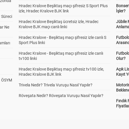
ezonda
Hradec Kralove Beşiktaş maçı şifresiz S Sport Plus
Bonserv
izle, Hradec Kralove BJK link
İşler?
 Süreci
Hradec Kralove Beşiktaş ücretsiz izle, Hradec
Jübile
Kralove BJK maçı canlı linki
Anlama
ar Ne
Hradec Kralove - Beşiktaş maçı şifresiz izle canlı S
Futbold
Sport Plus linki
Arasınd
amları
Hradec Kralove - Beşiktaş maçı şifresiz izle canlı
Futbol
tv100 linki
Olur?
Hradec Kralove Beşiktaş maçı şifresiz tv100 izle,
Açık L
Hradec Kralove BJK link
Kayıt Y
? ÖSYM
Trivela Nedir? Trivela Vuruşu Nasıl Yapılır?
Motorin
Beklene
Röveşata Nedir? Röveşata Vuruşu Nasıl Yapılır?
Fındık 
Fiyatla