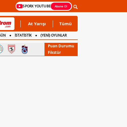
SPORX YOUTUBE
Abone Ol
At Yarışı
Tümü
GÜN
İSTATİSTİK
(YENİ) OYUNLAR
Puan Durumu
Fikstür