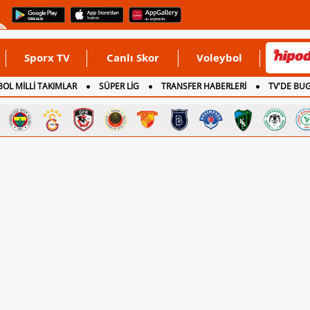
Sporx TV
Canlı Skor
Voleybol
OL MİLLİ TAKIMLAR
SÜPER LİG
TRANSFER HABERLERİ
TV'DE BU