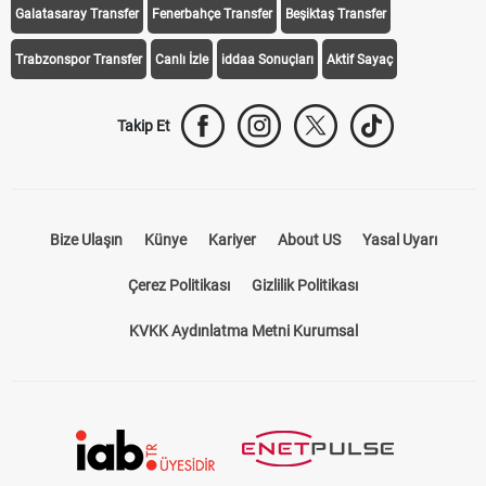
Galatasaray Transfer
Fenerbahçe Transfer
Beşiktaş Transfer
Trabzonspor Transfer
Canlı İzle
iddaa Sonuçları
Aktif Sayaç
Takip Et
Bize Ulaşın
Künye
Kariyer
About US
Yasal Uyarı
Çerez Politikası
Gizlilik Politikası
KVKK Aydınlatma Metni Kurumsal