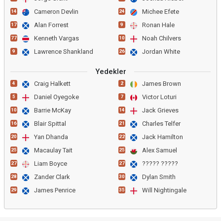
Cameron Devlin
Michee Efete
14
24
Alan Forrest
Ronan Hale
17
9
Kenneth Vargas
Noah Chilvers
77
10
Lawrence Shankland
Jordan White
9
26
Yedekler
Craig Halkett
James Brown
4
2
Daniel Oyegoke
Victor Loturi
5
7
Barrie McKay
Jack Grieves
10
14
Blair Spittal
Charles Telfer
16
21
Yan Dhanda
Jack Hamilton
20
22
Macaulay Tait
Alex Samuel
25
25
Liam Boyce
????? ?????
27
27
Zander Clark
Dylan Smith
28
30
James Penrice
Will Nightingale
29
35