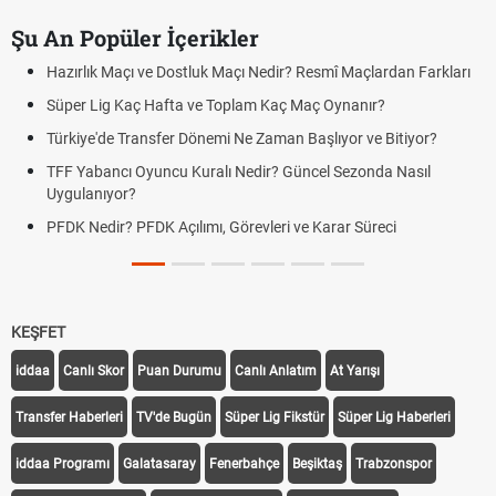
Şu An Popüler İçerikler
Hazırlık Maçı ve Dostluk Maçı Nedir? Resmî Maçlardan Farkları
Süper Lig Kaç Hafta ve Toplam Kaç Maç Oynanır?
Türkiye'de Transfer Dönemi Ne Zaman Başlıyor ve Bitiyor?
TFF Yabancı Oyuncu Kuralı Nedir? Güncel Sezonda Nasıl
Uygulanıyor?
PFDK Nedir? PFDK Açılımı, Görevleri ve Karar Süreci
KEŞFET
iddaa
Canlı Skor
Puan Durumu
Canlı Anlatım
At Yarışı
Transfer Haberleri
TV'de Bugün
Süper Lig Fikstür
Süper Lig Haberleri
iddaa Programı
Galatasaray
Fenerbahçe
Beşiktaş
Trabzonspor