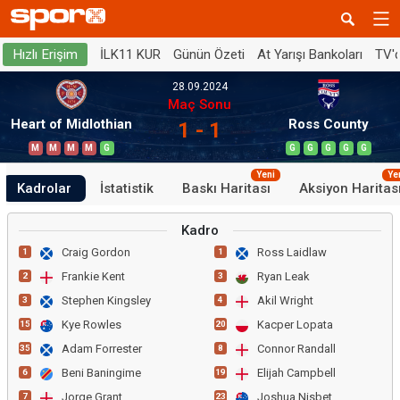
İLK11 KUR
Günün Özeti
At Yarışı Bankoları
TV'
Hızlı Erişim
28.09.2024
Maç Sonu
Heart of Midlothian
Ross County
1 - 1
M
M
M
M
G
G
G
G
G
G
Yeni
Ye
Kadrolar
İstatistik
Baskı Haritası
Aksiyon Haritas
Kadro
Craig Gordon
Ross Laidlaw
1
1
Frankie Kent
Ryan Leak
2
3
Stephen Kingsley
Akil Wright
3
4
Kye Rowles
Kacper Lopata
15
20
Adam Forrester
Connor Randall
35
8
Beni Baningime
Elijah Campbell
6
19
Jorge Grant
Joshua Nisbet
7
23