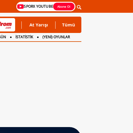
SPORX YOUTUBE
Abone Ol
At Yarışı
Tümü
GÜN
İSTATİSTİK
(YENİ) OYUNLAR