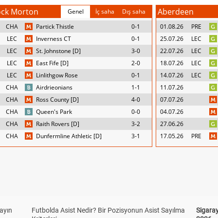
ck Morton
Aberdeen
Genel
İç saha
Dış saha
CHA
Partick Thistle
0-1
01.08.26
PRE
LEC
Inverness CT
0-1
25.07.26
LEC
LEC
St. Johnstone [D]
3-0
22.07.26
LEC
LEC
East Fife [D]
2-0
18.07.26
LEC
LEC
Linlithgow Rose
0-1
14.07.26
LEC
CHA
Airdrieonians
1-1
11.07.26
CHA
Ross County [D]
4-0
07.07.26
CHA
Queen's Park
0-0
04.07.26
CHA
Raith Rovers [D]
3-2
27.06.26
CHA
Dunfermline Athletic [D]
3-1
17.05.26
PRE
yayın
Futbolda Asist Nedir? Bir Pozisyonun Asist Sayılma
Sigaray