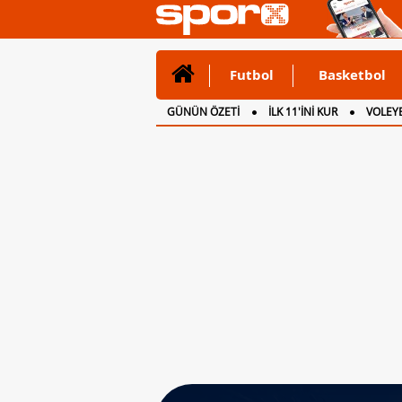
Futbol
Basketbol
GÜNÜN ÖZETİ
İLK 11'İNİ KUR
VOLEYB
CANLI ANLATIM
İNGİLTERE