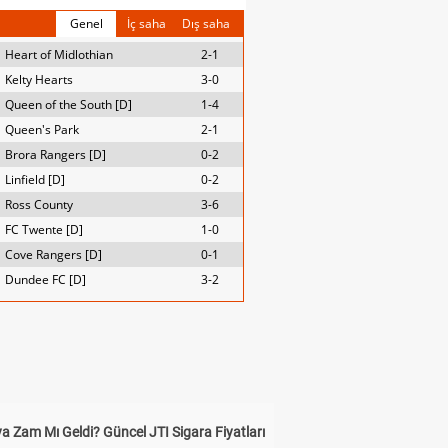
Genel
İç saha
Dış saha
Heart of Midlothian
2-1
Kelty Hearts
3-0
Queen of the South [D]
1-4
Queen's Park
2-1
Brora Rangers [D]
0-2
Linfield [D]
0-2
Ross County
3-6
FC Twente [D]
1-0
Cove Rangers [D]
0-1
Dundee FC [D]
3-2
a Zam Mı Geldi? Güncel JTI Sigara Fiyatları