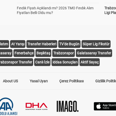
Fındık Fiyatı Açıklandı mı? 2026 TMO Fındık Alım
Trabzo
Fiyatları Belli Oldu mu?
Ligi Pla
latım
At Yarışı
Transfer Haberleri
TV'de Bugün
Süper Lig Fikstür
tasaray
Fenerbahçe
Beşiktaş
Trabzonspor
Galatasaray Transfer
rabzonspor Transfer
Canlı İzle
iddaa Sonuçları
Aktif Sayaç
About US
Yasal Uyarı
Çerez Politikası
Gizlilik Politi