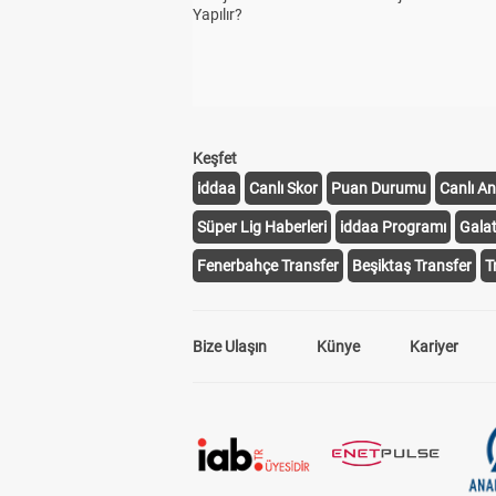
Yapılır?
Keşfet
iddaa
Canlı Skor
Puan Durumu
Canlı An
Süper Lig Haberleri
iddaa Programı
Gala
Fenerbahçe Transfer
Beşiktaş Transfer
T
Bize Ulaşın
Künye
Kariyer