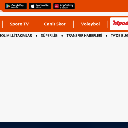
Sporx TV
Canlı Skor
Voleybol
OL MİLLİ TAKIMLAR
SÜPER LİG
TRANSFER HABERLERİ
TV'DE BU