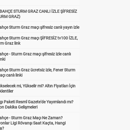
BAHÇE STURM GRAZ CANLI İZLE ŞİFRESİZ
TURM GRAZ)
hçe Sturm Graz maçı şifresiz canlı yayın izle
ahçe Sturm Graz maçı ŞİFRESİZ tv100 İZLE,
rm Graz link
hçe - Sturm Graz maçı şifresiz izle canlı
inki
hçe Sturm Graz ücretsiz izle, Fener Sturm
çı canlı linki
ükselecek mi, Yükselir mi? Altın Fiyatları İçin
lentiler
gı Paketi Resmî Gazete'de Yayımlandı mı?
on Dakika Gelişmeleri
ahçe - Sturm Graz Maçı Ne Zaman?
onlar Ligi Rövanşı Saat Kaçta, Hangi
a?