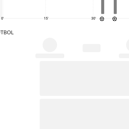
0'
15'
30'
UTBOL