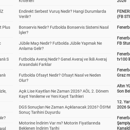
Kriterleri
2026
İZ
Endirekt Serbest Vuruş Nedir? Hangi Durumlarda
FENER
Verilir?
(FB S
t Plus
Bonservis Nedir? Futbolda Bonservis Sistemi Nasıl
Fenerba
İşler?
Fenerb
c
Jübile Maçı Nedir? Futbolda Jübile Yapmak Ne
FB Stu
Anlama Gelir?
Fenerba
anlı S
Futbolda Averaj Nedir? Genel Averaj ve İkili Averaj
tv100 l
Arasındaki Farklar
Fenerba
anlı
Futbolda Ofsayt Nedir? Ofsayt Nasıl ve Neden
Graz ma
Olur?
Altın Y
zle,
Açık Lise Kayıtları Ne Zaman 2026? AÖL 2. Dönem
Son Bek
Kayıt Yenileme ve Yeni Kayıt Tarihleri
12. Yar
DGS Sonuçları Ne Zaman Açıklanacak 2026? ÖSYM
2026 S
Sonuç Tarihini Duyurdu
lır?
Fenerb
Motorine İndirim Var mı? Motorin Fiyatlarında
Şampiy
Beklenen İndirim Tarihi
Kanald
asıl