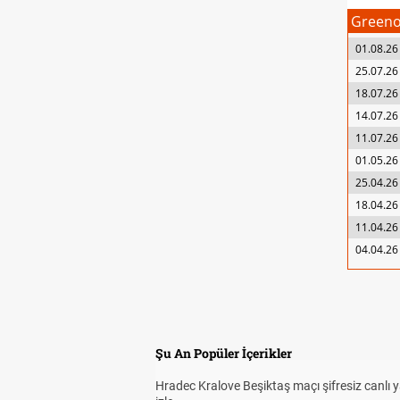
Greeno
01.08.26
25.07.26
18.07.26
14.07.26
11.07.26
01.05.26
25.04.26
18.04.26
11.04.26
04.04.26
Şu An Popüler İçerikler
Hradec Kralove Beşiktaş maçı şifresiz canlı 