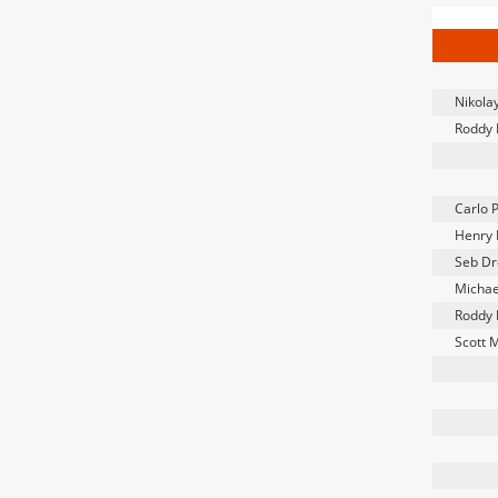
Nikola
Roddy
Carlo P
Henry 
Seb Dr
Michae
Roddy
Scott 