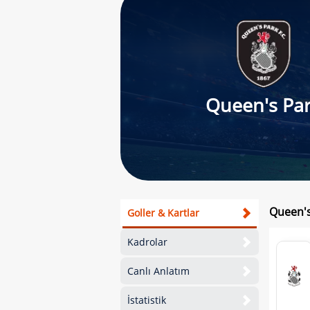
Queen's Pa
Queen's
Goller & Kartlar
Kadrolar
Canlı Anlatım
İstatistik