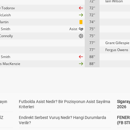
72''
Iain Wilson
y Todorov
72''
cLeish
72''
Martin
74''
 Smith
75''
Connolly
75''
77''
Grant Gillespie
77''
Fergus Owens
 Smith
88''
s MacKenzie
88''
yayın
Futbolda Asist Nedir? Bir Pozisyonun Asist Sayılma
Sigaray
Kriterleri
2026
İZ
Endirekt Serbest Vuruş Nedir? Hangi Durumlarda
FENER
Verilir?
(FB S