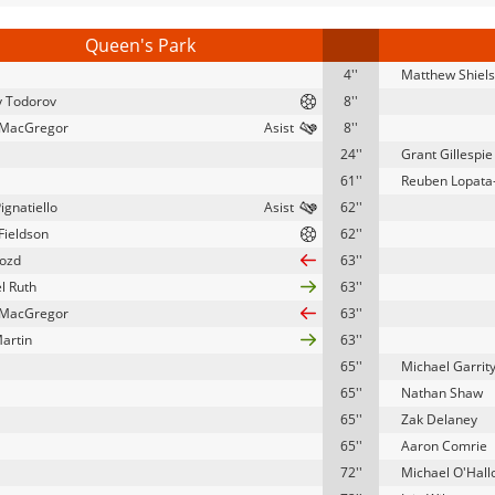
Queen's Park
4''
Matthew Shiels
y Todorov
8''
 MacGregor
8''
24''
Grant Gillespie
61''
Reuben Lopata
ignatiello
62''
Fieldson
62''
ozd
63''
l Ruth
63''
 MacGregor
63''
Martin
63''
65''
Michael Garrit
65''
Nathan Shaw
65''
Zak Delaney
65''
Aaron Comrie
72''
Michael O'Hall