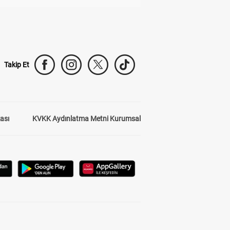
Takip Et
kası
KVKK Aydınlatma Metni Kurumsal