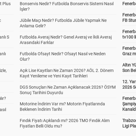
t Plus
Bonservis Nedir? Futbolda Bonservis Sistemi Nasıl
Fenerba
İşler?
Fenerb
c
Jübile Maçı Nedir? Futbolda Jübile Yapmak Ne
FB Stu
Anlama Gelir?
Fenerba
anlı S
Futbolda Averaj Nedir? Genel Averaj ve İkili Averaj
tv100 l
Arasındaki Farklar
Fenerba
anlı
Futbolda Ofsayt Nedir? Ofsayt Nasıl ve Neden
Graz ma
Olur?
Altın Y
zle,
Açık Lise Kayıtları Ne Zaman 2026? AÖL 2. Dönem
Son Bek
Kayıt Yenileme ve Yeni Kayıt Tarihleri
12. Yar
DGS Sonuçları Ne Zaman Açıklanacak 2026? ÖSYM
2026 S
Sonuç Tarihini Duyurdu
lır?
Fenerb
Motorine İndirim Var mı? Motorin Fiyatlarında
Şampiy
Beklenen İndirim Tarihi
Kanald
asıl
Fındık Fiyatı Açıklandı mı? 2026 TMO Fındık Alım
Trabzo
Fiyatları Belli Oldu mu?
Ligi Pla