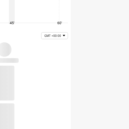
45'
60'
75'
GMT +00:00