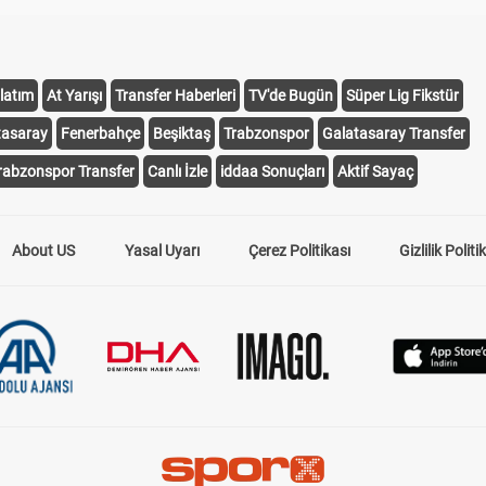
latım
At Yarışı
Transfer Haberleri
TV'de Bugün
Süper Lig Fikstür
tasaray
Fenerbahçe
Beşiktaş
Trabzonspor
Galatasaray Transfer
rabzonspor Transfer
Canlı İzle
iddaa Sonuçları
Aktif Sayaç
About US
Yasal Uyarı
Çerez Politikası
Gizlilik Politi