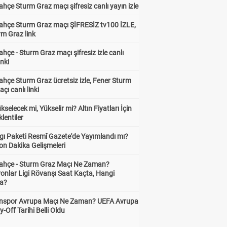
hçe Sturm Graz maçı şifresiz canlı yayın izle
ahçe Sturm Graz maçı ŞİFRESİZ tv100 İZLE,
rm Graz link
hçe - Sturm Graz maçı şifresiz izle canlı
inki
hçe Sturm Graz ücretsiz izle, Fener Sturm
çı canlı linki
ükselecek mi, Yükselir mi? Altın Fiyatları İçin
lentiler
gı Paketi Resmî Gazete'de Yayımlandı mı?
on Dakika Gelişmeleri
ahçe - Sturm Graz Maçı Ne Zaman?
onlar Ligi Rövanşı Saat Kaçta, Hangi
a?
nspor Avrupa Maçı Ne Zaman? UEFA Avrupa
y-Off Tarihi Belli Oldu