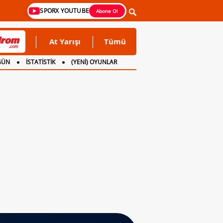
SPORX YOUTUBE
Abone Ol
At Yarışı
Tümü
GÜN
İSTATİSTİK
(YENİ) OYUNLAR