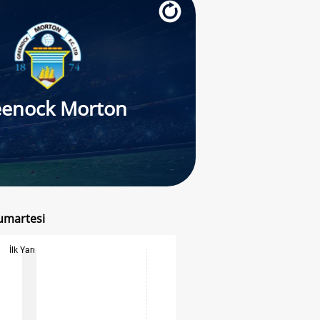
eenock Morton
Cumartesi
İlk Yarı