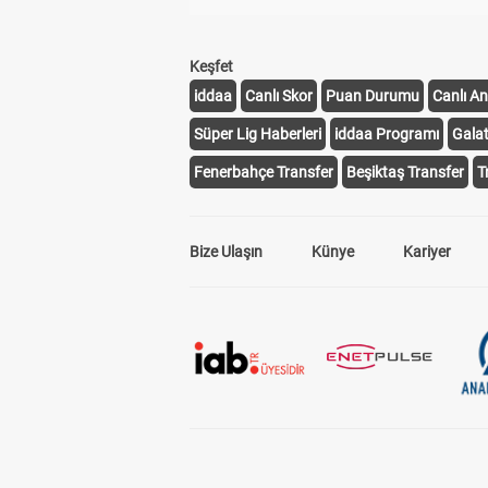
Keşfet
iddaa
Canlı Skor
Puan Durumu
Canlı An
Süper Lig Haberleri
iddaa Programı
Gala
Fenerbahçe Transfer
Beşiktaş Transfer
T
Bize Ulaşın
Künye
Kariyer