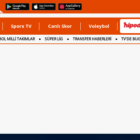
Sporx TV
Canlı Skor
Voleybol
OL MİLLİ TAKIMLAR
SÜPER LİG
TRANSFER HABERLERİ
TV'DE BU