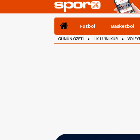
Futbol
Basketbol
GÜNÜN ÖZETİ
İLK 11'İNİ KUR
VOLEYB
CANLI ANLATIM
İNGİLTERE