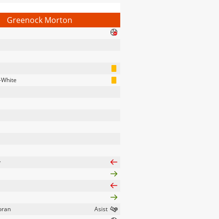
Greenock Morton
-White
y
oran