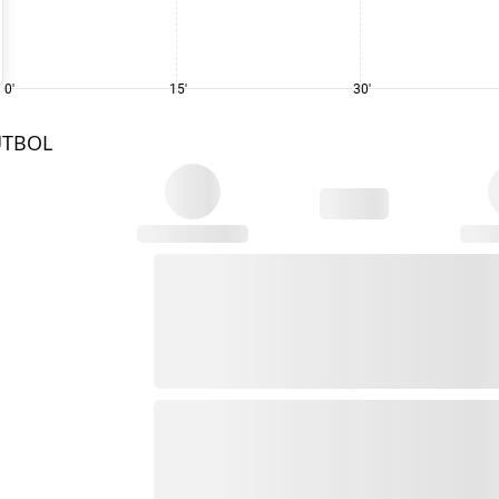
0'
15'
30'
UTBOL