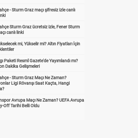
hçe - Sturm Graz maçı şifresiz izle canlı
inki
hçe Sturm Graz ücretsiz izle, Fener Sturm
çı canlı linki
ükselecek mi, Yükselir mi? Altın Fiyatları İçin
lentiler
gı Paketi Resmî Gazete'de Yayımlandı mı?
on Dakika Gelişmeleri
ahçe - Sturm Graz Maçı Ne Zaman?
onlar Ligi Rövanşı Saat Kaçta, Hangi
a?
nspor Avrupa Maçı Ne Zaman? UEFA Avrupa
y-Off Tarihi Belli Oldu