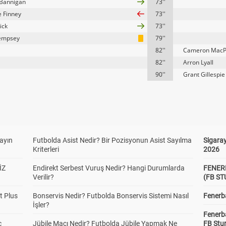
 Bannigan
73''
 Finney
73''
ick
73''
empsey
79''
82''
Cameron MacP
82''
Arron Lyall
90''
Grant Gillespie
yayın
Futbolda Asist Nedir? Bir Pozisyonun Asist Sayılma
Sigaray
Kriterleri
2026
İZ
Endirekt Serbest Vuruş Nedir? Hangi Durumlarda
FENER
Verilir?
(FB S
t Plus
Bonservis Nedir? Futbolda Bonservis Sistemi Nasıl
Fenerba
İşler?
Fenerb
c
Jübile Maçı Nedir? Futbolda Jübile Yapmak Ne
FB Stu