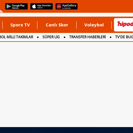
Sporx TV
Canlı Skor
Voleybol
OL MİLLİ TAKIMLAR
SÜPER LİG
TRANSFER HABERLERİ
TV'DE BU