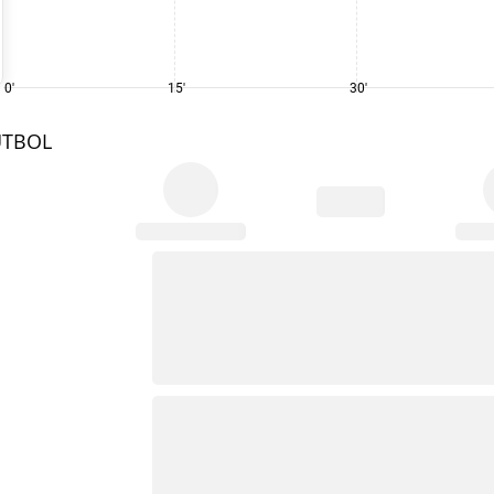
0'
15'
30'
UTBOL