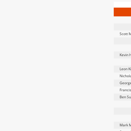
Scott
Kevin 
Leon K
Nichol
George
Francis
Ben S
Mark 