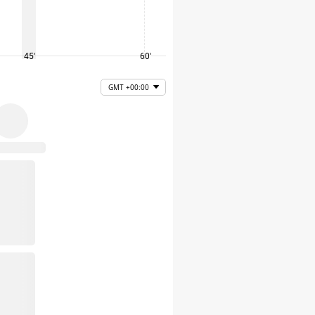
45'
60'
75'
GMT +00:00