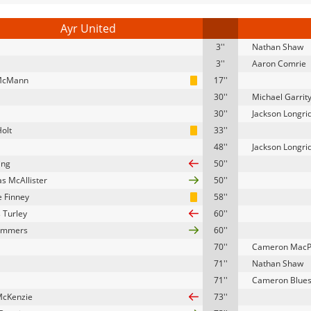
Ayr United
3''
Nathan Shaw
3''
Aaron Comrie
 McMann
17''
30''
Michael Garrit
30''
Jackson Longri
Holt
33''
48''
Jackson Longri
ing
50''
as McAllister
50''
 Finney
58''
 Turley
60''
ummers
60''
70''
Cameron MacP
71''
Nathan Shaw
71''
Cameron Blue
McKenzie
73''