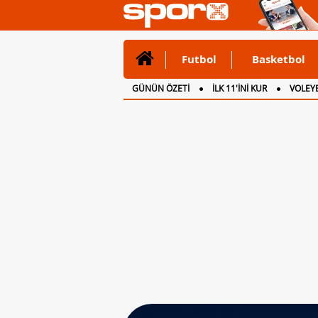
Futbol
Basketbol
GÜNÜN ÖZETİ
İLK 11'İNİ KUR
VOLEYB
CANLI ANLATIM
İNGİLTERE