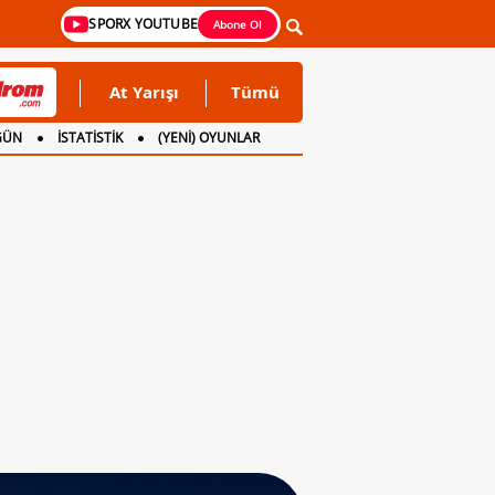
SPORX YOUTUBE
Abone Ol
At Yarışı
Tümü
GÜN
İSTATİSTİK
(YENİ) OYUNLAR