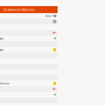
Greenock Morton
y
dge
dge
herson
s