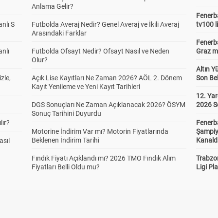
Anlama Gelir?
Fenerba
anlı S
Futbolda Averaj Nedir? Genel Averaj ve İkili Averaj
tv100 l
Arasındaki Farklar
Fenerba
anlı
Futbolda Ofsayt Nedir? Ofsayt Nasıl ve Neden
Graz ma
Olur?
Altın Y
zle,
Açık Lise Kayıtları Ne Zaman 2026? AÖL 2. Dönem
Son Bek
Kayıt Yenileme ve Yeni Kayıt Tarihleri
12. Yar
DGS Sonuçları Ne Zaman Açıklanacak 2026? ÖSYM
2026 S
Sonuç Tarihini Duyurdu
lır?
Fenerb
Motorine İndirim Var mı? Motorin Fiyatlarında
Şampiy
Beklenen İndirim Tarihi
Kanald
asıl
Fındık Fiyatı Açıklandı mı? 2026 TMO Fındık Alım
Trabzo
Fiyatları Belli Oldu mu?
Ligi Pla