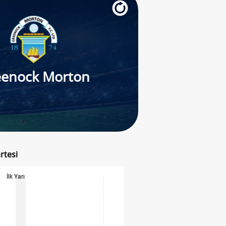
eenock Morton
rtesi
İlk Yarı