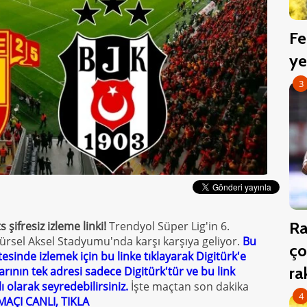
Fe
ye
3
Ra
şifresiz izleme linki!
Trendyol Süper Lig'in 6.
ürsel Aksel Stadyumu'nda karşı karşıya geliyor.
Bu
ço
tesinde izlemek için bu linke tıklayarak Digitürk'e
r
rının tek adresi sadece Digitürk'tür ve bu link
 olarak seyredebilirsiniz.
İşte maçtan son dakika
4
AÇI CANLI, TIKLA