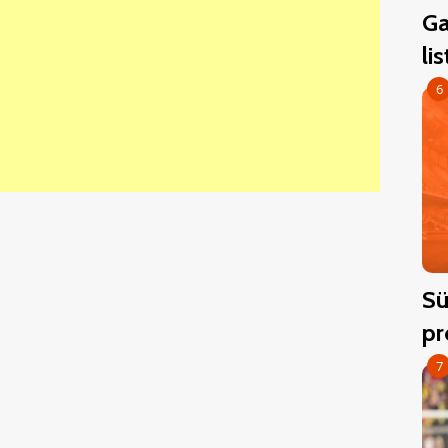
Ga
li
6
Sü
pr
7