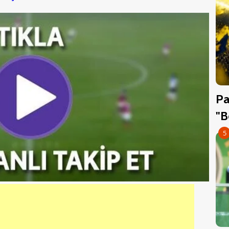
Pa
"B
5