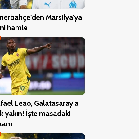
nerbahçe'den Marsilya'ya
ni hamle
fael Leao, Galatasaray'a
k yakın! İşte masadaki
akam