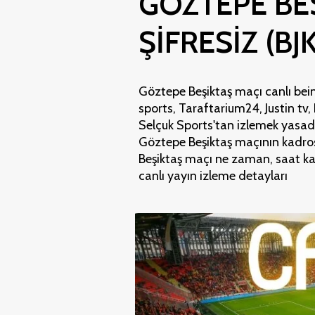
GÖZTEPE BEŞ
ŞİFRESİZ (BJ
Göztepe Beşiktaş maçı canlı bein
sports, Taraftarium24, Justin tv
Selçuk Sports'tan izlemek yasadış
Göztepe Beşiktaş maçının kadrosu 
Beşiktaş maçı ne zaman, saat ka
canlı yayın izleme detayları