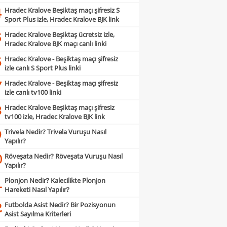
Hradec Kralove Beşiktaş maçı şifresiz S
4
Sport Plus izle, Hradec Kralove BJK link
Hradec Kralove Beşiktaş ücretsiz izle,
5
Hradec Kralove BJK maçı canlı linki
Hradec Kralove - Beşiktaş maçı şifresiz
6
izle canlı S Sport Plus linki
Hradec Kralove - Beşiktaş maçı şifresiz
7
izle canlı tv100 linki
Hradec Kralove Beşiktaş maçı şifresiz
8
tv100 izle, Hradec Kralove BJK link
Trivela Nedir? Trivela Vuruşu Nasıl
9
Yapılır?
Röveşata Nedir? Röveşata Vuruşu Nasıl
0
Yapılır?
Plonjon Nedir? Kalecilikte Plonjon
1
Hareketi Nasıl Yapılır?
Futbolda Asist Nedir? Bir Pozisyonun
2
Asist Sayılma Kriterleri