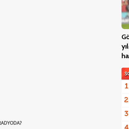
Gö
yı
ha
S
1
2
3
 RADYODA?
4