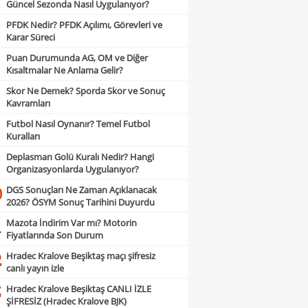
Güncel Sezonda Nasıl Uygulanıyor?
PFDK Nedir? PFDK Açılımı, Görevleri ve
Karar Süreci
Puan Durumunda AG, OM ve Diğer
Kısaltmalar Ne Anlama Gelir?
Skor Ne Demek? Sporda Skor ve Sonuç
Kavramları
Futbol Nasıl Oynanır? Temel Futbol
Kuralları
Deplasman Golü Kuralı Nedir? Hangi
Organizasyonlarda Uygulanıyor?
DGS Sonuçları Ne Zaman Açıklanacak
0
2026? ÖSYM Sonuç Tarihini Duyurdu
Mazota İndirim Var mı? Motorin
1
Fiyatlarında Son Durum
Hradec Kralove Beşiktaş maçı şifresiz
2
canlı yayın izle
Hradec Kralove Beşiktaş CANLI İZLE
3
ŞİFRESİZ (Hradec Kralove BJK)