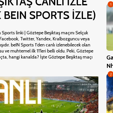
İKTAŞ CANLI İZLE
1
K BEIN SPORTS İZLE)
 Sports linki | Göztepe Beşiktaş maçını Selçuk
, Facebook, Twitter, Yandex, Kralbozguncu veya
ıdır. beIN Sports 1'den canlı izlenebilecek olan
ve muhtemel ilk 11'leri belli oldu. Peki, Göztepe
Ga
çta, hangi kanalda? İşte Göztepe Beşiktaş maçı
Nh
2