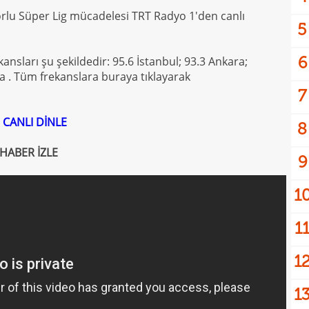
orlu Süper Lig mücadelesi TRT Radyo 1'den canlı
5
6
kansları şu şekildedir: 95.6 İstanbul; 93.3 Ankara;
na . Tüm frekanslara buraya tıklayarak
7
 CANLI DİNLE
8
HABER İZLE
9
1
1
1
1