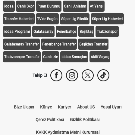
iddaa
Canlı Skor
Puan Durumu
Canlı Anlatım
At Yarışı
Transfer Haberleri
TV'de Bugün
Süper Lig Fikstür
Süper Lig Haberleri
iddaa Programı
Galatasaray
Fenerbahçe
Beşiktaş
Trabzonspor
Galatasaray Transfer
Fenerbahçe Transfer
Beşiktaş Transfer
Trabzonspor Transfer
Canlı İzle
iddaa Sonuçları
Aktif Sayaç
Takip Et
Bize Ulaşın
Künye
Kariyer
About US
Yasal Uyarı
Çerez Politikası
Gizlilik Politikası
KVKK Aydınlatma Metni Kurumsal