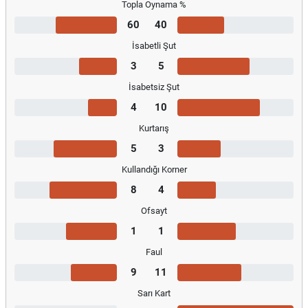
Topla Oynama %
60
40
İsabetli Şut
3
5
İsabetsiz Şut
4
10
Kurtarış
5
3
Kullandığı Korner
8
4
Ofsayt
1
1
Faul
9
11
Sarı Kart