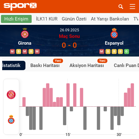
İLK11 KUR
Günün Özeti
At Yarışı Bankoları
TV
Hızlı Erişim
26.09.2025
Maç Sonu
Girona
Espanyol
0 - 0
M
B
M
B
M
M
B
B
B
G
Yeni
Yeni
İstatistik
Baskı Haritası
Aksiyon Haritası
Canlı Puan
0'
15'
30'