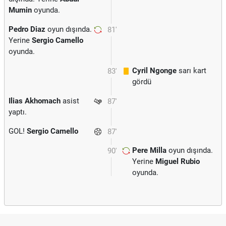
Mumin
oyunda.
Pedro Diaz
oyun dışında.
81'
Yerine
Sergio Camello
oyunda.
Cyril Ngonge
sarı kart
83'
gördü
Ilias Akhomach
asist
87'
yaptı.
GOL!
Sergio Camello
87'
Pere Milla
oyun dışında.
90'
Yerine
Miguel Rubio
oyunda.