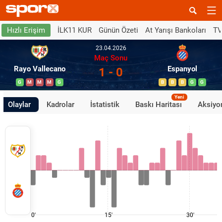
İLK11 KUR
Günün Özeti
At Yarışı Bankoları
TV
Hızlı Erişim
23.04.2026
Maç Sonu
Rayo Vallecano
Espanyol
1 - 0
G
M
M
M
G
B
B
B
G
G
Yeni
Olaylar
Kadrolar
İstatistik
Baskı Haritası
Aksiyon
0'
15'
30'