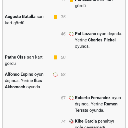
gördü
Augusto Batalla
sarı
35'
kart gördü
Pol Lozano
oyun dışında.
46'
Yerine
Charles Pickel
oyunda.
Pathe Ciss
sarı kart
50'
gördü
Alfonso Espino
oyun
58'
dışında. Yerine
Ilias
Akhomach
oyunda.
Roberto Fernandez
oyun
67'
dışında. Yerine
Ramon
Terrats
oyunda.
Kike Garcia
penaltıyı
74'
gole çeviremedi.