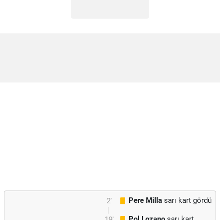
Pere Milla
sarı kart gördü
2'
Pol Lozano
sarı kart
19'