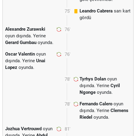
Leandro Cabrera
sarı kart
75'
gördü
Alexandre Zurawski
76'
oyun dışında. Yerine
Gerard Gumbau
oyunda.
Oscar Valentin
oyun
76'
dışında. Yerine
Unai
Lopez
oyunda.
Tyrhys Dolan
oyun
78'
dışında. Yerine
Cyril
Ngonge
oyunda.
Fernando Calero
oyun
78'
dışında. Yerine
Clemens
Riedel
oyunda.
Jozhua Vertrouwd
oyun
81'
dışında. Yerine
Abdul