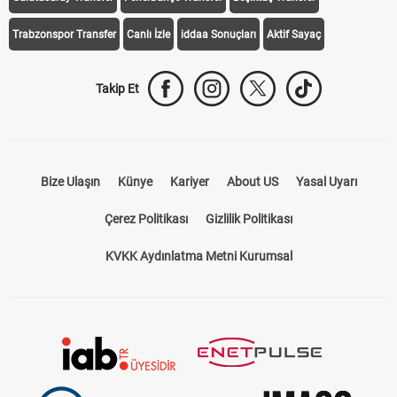
Trabzonspor Transfer
Canlı İzle
iddaa Sonuçları
Aktif Sayaç
Takip Et
Bize Ulaşın
Künye
Kariyer
About US
Yasal Uyarı
Çerez Politikası
Gizlilik Politikası
KVKK Aydınlatma Metni Kurumsal