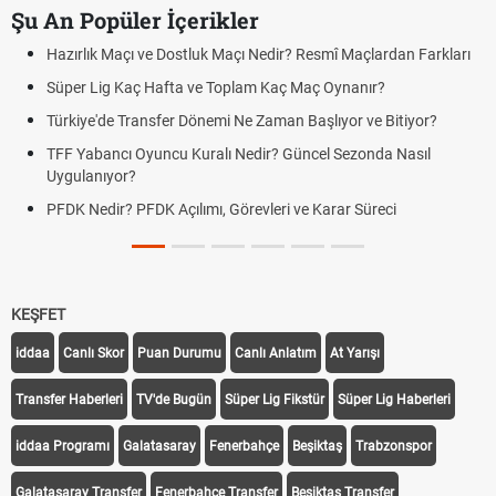
Şu An Popüler İçerikler
Hazırlık Maçı ve Dostluk Maçı Nedir? Resmî Maçlardan Farkları
Süper Lig Kaç Hafta ve Toplam Kaç Maç Oynanır?
Türkiye'de Transfer Dönemi Ne Zaman Başlıyor ve Bitiyor?
TFF Yabancı Oyuncu Kuralı Nedir? Güncel Sezonda Nasıl
Uygulanıyor?
PFDK Nedir? PFDK Açılımı, Görevleri ve Karar Süreci
KEŞFET
iddaa
Canlı Skor
Puan Durumu
Canlı Anlatım
At Yarışı
Transfer Haberleri
TV'de Bugün
Süper Lig Fikstür
Süper Lig Haberleri
iddaa Programı
Galatasaray
Fenerbahçe
Beşiktaş
Trabzonspor
Galatasaray Transfer
Fenerbahçe Transfer
Beşiktaş Transfer