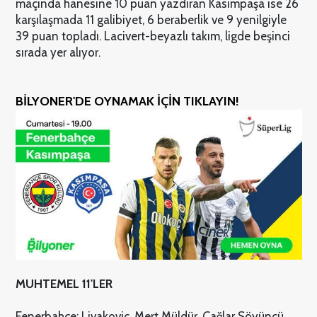
maçında hanesine 10 puan yazdıran Kasımpaşa ise 26
karşılaşmada 11 galibiyet, 6 beraberlik ve 9 yenilgiyle
39 puan topladı. Lacivert-beyazlı takım, ligde beşinci
sırada yer alıyor.
BİLYONER'DE OYNAMAK İÇİN TIKLAYIN!
MUHTEMEL 11'LER
Fenerbahçe: Livakovic, Mert Müldür, Çağlar Söyüncü,