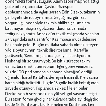
dönemdeki formsuzluğunu Alanyaspor maçında attığı
golle bitiren, ardından Çaykur Rizespor
deplasmanında da ağları sarsan Edin Dzeko, takımının
galibiyetinde rol oynamıştı. Geçtiğimiz gün kas
yorgunluğu nedeniyle takımla birlikte çalışmalara
katılmayan Boşnak golcünün durumu, camiada
tedirginlik yarattı. Ancak dün taktik çalışmada yer alan
37 yaşındaki usta santrfor, Kasımpaşa mücadelesine
hazır hale geldi. Bugün mutlaka sahada olmak isteyen
yıldız oyuncunun, teknik direktör İsmail Kartal'la
görüşerek, "Kendimi şu anda çok iyi hissediyorum.
Herhangi bir sorunum yok. Bu kritik süreçte takımı
yalnız bırakmak istemiyorum. Eğer görev verirseniz
yüzde 100 performansla sahada olacağım" dediği
öğrenildi. İsmail Kartal'ın, deneyimli ismi ilk 11'e yazma
kararı aldığı belirtildi. -Ligde 18 golle krallık koltuğunda
zirvede oturuyor. Toplamda 22 kez fileleri bulan
Dzeko, son 6 sezondaki en yüksek gol sayısına erişti. -
Bu sezon forma giydiği her kulvarda tabelayı değiştirdi.
Ligde 18, Konferans Ligi Elemeleri ve Konferans Ligi