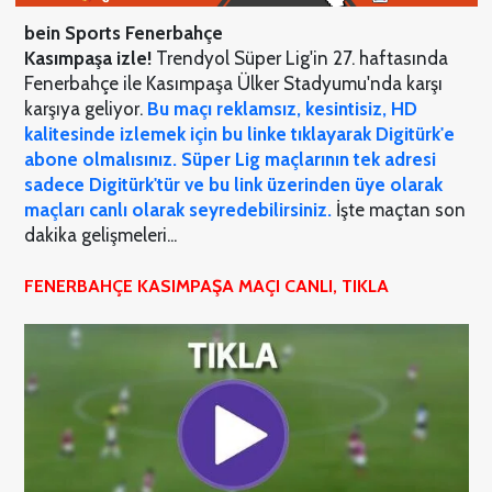
bein Sports Fenerbahçe
Kasımpaşa
izle
!
Trendyol Süper Lig'in 27. haftasında
Fenerbahçe ile Kasımpaşa Ülker Stadyumu'nda karşı
karşıya geliyor.
Bu maçı reklamsız, kesintisiz, HD
kalitesinde izlemek için bu linke tıklayarak Digitürk'e
abone olmalısınız. Süper Lig maçlarının tek adresi
sadece Digitürk'tür ve bu link üzerinden üye olarak
maçları canlı olarak seyredebilirsiniz.
İşte maçtan son
dakika gelişmeleri...
FENERBAHÇE KASIMPAŞA MAÇI CANLI, TIKLA