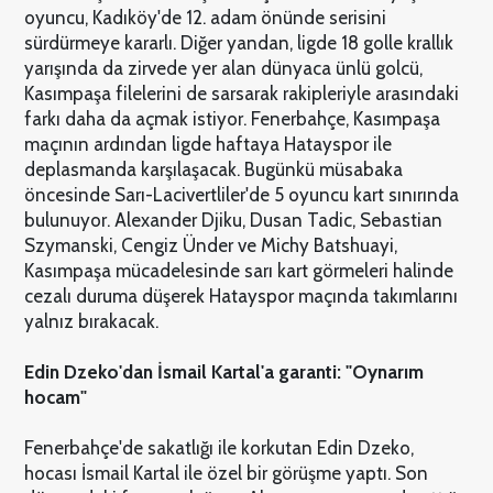
oyuncu, Kadıköy'de 12. adam önünde serisini
sürdürmeye kararlı. Diğer yandan, ligde 18 golle krallık
yarışında da zirvede yer alan dünyaca ünlü golcü,
Kasımpaşa filelerini de sarsarak rakipleriyle arasındaki
farkı daha da açmak istiyor. Fenerbahçe, Kasımpaşa
maçının ardından ligde haftaya Hatayspor ile
deplasmanda karşılaşacak. Bugünkü müsabaka
öncesinde Sarı-Lacivertliler'de 5 oyuncu kart sınırında
bulunuyor. Alexander Djiku, Dusan Tadic, Sebastian
Szymanski, Cengiz Ünder ve Michy Batshuayi,
Kasımpaşa mücadelesinde sarı kart görmeleri halinde
cezalı duruma düşerek Hatayspor maçında takımlarını
yalnız bırakacak.
Edin Dzeko'dan İsmail Kartal'a garanti: "Oynarım
hocam"
Fenerbahçe'de sakatlığı ile korkutan Edin Dzeko,
hocası İsmail Kartal ile özel bir görüşme yaptı. Son