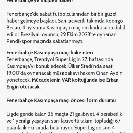
Fenerbahçe'ye müjdeli haber!
Fenerbahçe'de sakat futbolcularından bir bir güzel
haber gelmeye başladı. Sarı lacivertli takımda Rodrigo
Becao, 4 ay sonra Kasımpaşa maçının kadrosuna dahil
edildi. Brezilyalı oyuncu, 29 Ekim 2023'te oynanan
Pendikspor maçında sakatlanmıştı.
Fenerbahçe Kasımpaşa maçı hakemleri
Fenerbahçe, Trendyol Süper Lig'in 27. haftasında
Kasımpaşa'yı konuk edecek. Ülker Stadı'nda saat
19.00'da oynanacak müsabakayı hakem Cihan Aydın
yönetecek.
Mücadelenin VAR koltuğunda ise Erkan
Engin oturacak.
Fenerbahçe Kasımpaşa maçı öncesi form durumu
Ligde geride kalan 26 maçta 21 galibiyet, 4 beraberlik
ve 1 yenilgi yaşayan sarı-lacivertli takım, topladığı 67
puanla ikinci sırada bulunuyor. Süper Lig'de son 4