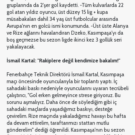
gruplarında da 2'şer gol kaydetti. -Tüm kulvarlarda 22
gol atan yıldız oyuncu, üst düzey 15 lig + kupa
müsabakaları dahil 34 yaş üst futbolcular arasında
Avrupa'nın en golcü ismi konumunda. -Üst üste Alanya
ve Rize ağlarını havalandıran Dzeko, Kasımpaşa'yı da
boş geçmezse bu sezon ligde ikinci kez 3 gollük seri
yakalayacak.
İsmail Kartal: "Rakiplere değil kendimize bakalım!"
Fenerbahçe Teknik Direktörü İsmail Kartal, Kasımpaşa
maçı öncesinde oyuncularıyla bir toplantı yaptı. İç
sahadaki baskı nedeniyle oyuncularını uyaran tecrübeli
çalıştırıcı, "Gol erken gelmeyince strese giriyoruz. Bu
sorunu aşmalıyız. Daha önce de söylediğim gibi iç
sahadaki maçlarda yaşadığımız baskıyı, desteğe
çevirelim. Rize maçında yakaladığımız havayı bu hafta
da devam ettirelim, taraftarımızı stattan mutlu
gönderelim" dediği öğrenildi. Kasımpaşa'nın bu sezon