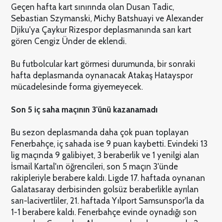
Geçen hafta kart sınırında olan Dusan Tadic,
Sebastian Szymanski, Michy Batshuayi ve Alexander
Djiku'ya Çaykur Rizespor deplasmanında sarı kart
gören Cengiz Ünder de eklendi.
Bu futbolcular kart görmesi durumunda, bir sonraki
hafta deplasmanda oynanacak Atakaş Hatayspor
mücadelesinde forma giyemeyecek.
Son 5 iç saha maçının 3'ünü kazanamadı
Bu sezon deplasmanda daha çok puan toplayan
Fenerbahçe, iç sahada ise 9 puan kaybetti. Evindeki 13
lig maçında 9 galibiyet, 3 beraberlik ve 1 yenilgi alan
İsmail Kartal'ın öğrencileri, son 5 maçın 3'ünde
rakipleriyle berabere kaldı. Ligde 17. haftada oynanan
Galatasaray derbisinden golsüz beraberlikle ayrılan
sarı-lacivertliler, 21. haftada Yılport Samsunspor'la da
1-1 berabere kaldı. Fenerbahçe evinde oynadığı son