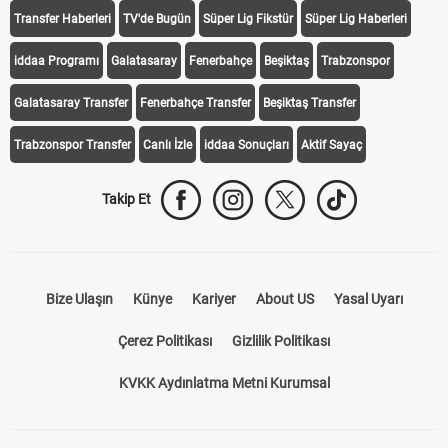
Transfer Haberleri
TV'de Bugün
Süper Lig Fikstür
Süper Lig Haberleri
iddaa Programı
Galatasaray
Fenerbahçe
Beşiktaş
Trabzonspor
Galatasaray Transfer
Fenerbahçe Transfer
Beşiktaş Transfer
Trabzonspor Transfer
Canlı İzle
iddaa Sonuçları
Aktif Sayaç
Takip Et
Bize Ulaşın
Künye
Kariyer
About US
Yasal Uyarı
Çerez Politikası
Gizlilik Politikası
KVKK Aydınlatma Metni Kurumsal