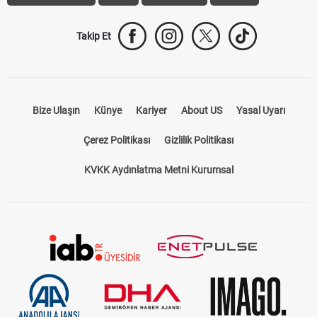
Trabzonspor Transfer
Canlı İzle
iddaa Sonuçları
Aktif Sayaç
Takip Et
Bize Ulaşın
Künye
Kariyer
About US
Yasal Uyarı
Çerez Politikası
Gizlilik Politikası
KVKK Aydınlatma Metni Kurumsal