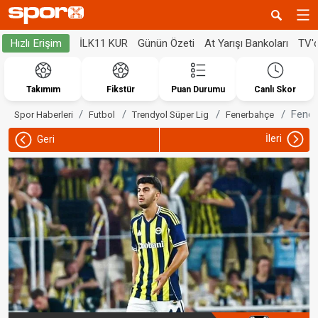
İLK11 KUR
Günün Özeti
At Yarışı Bankoları
TV'
Hızlı Erişim
Takımım
Fikstür
Puan Durumu
Canlı Skor
Fener
Spor Haberleri
Futbol
Trendyol Süper Lig
Fenerbahçe
İleri
Geri