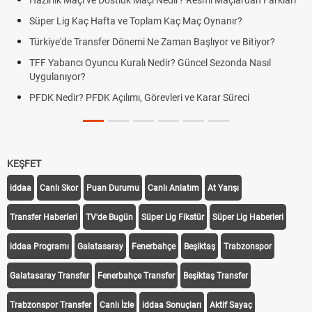
ık Maçı ve Dostluk Maçı Nedir? Resmî Maçlardan Farkları
Puan Duru
Lig Kaç Hafta ve Toplam Kaç Maç Oynanır?
Skor Ne D
e'de Transfer Dönemi Ne Zaman Başlıyor ve Bitiyor?
Futbol Na
bancı Oyuncu Kuralı Nedir? Güncel Sezonda Nasıl
Deplasman
nıyor?
Uygulanıy
edir? PFDK Açılımı, Görevleri ve Karar Süreci
DGS Sonu
Tarihini 
KEŞFET
iddaa
Canlı Skor
Puan Durumu
Canlı Anlatım
At Yarışı
Transfer Haberleri
TV'de Bugün
Süper Lig Fikstür
Süper Lig Haberleri
iddaa Programı
Galatasaray
Fenerbahçe
Beşiktaş
Trabzonspor
Galatasaray Transfer
Fenerbahçe Transfer
Beşiktaş Transfer