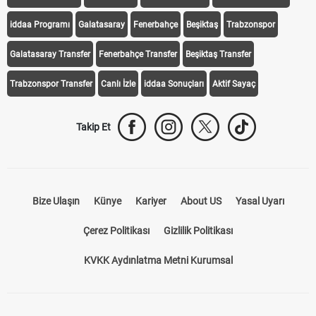
iddaa Programı
Galatasaray
Fenerbahçe
Beşiktaş
Trabzonspor
Galatasaray Transfer
Fenerbahçe Transfer
Beşiktaş Transfer
Trabzonspor Transfer
Canlı İzle
iddaa Sonuçları
Aktif Sayaç
Takip Et
Bize Ulaşın
Künye
Kariyer
About US
Yasal Uyarı
Çerez Politikası
Gizlilik Politikası
KVKK Aydınlatma Metni Kurumsal