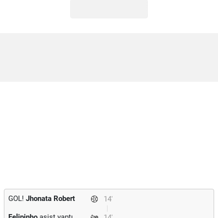
GOL!
Jhonata Robert
14'
Felipinho
asist yaptı.
14'