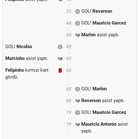
GOL!
Reverson
31'
GOL!
Mauricio Garcez
44'
Marlon
asist yaptı.
44'
GOL!
Nicolas
45'
Marcinho
asist yaptı.
45'
Felipinho
kırmızı kart
66'
gördü.
GOL!
Marlon
68'
Reverson
asist yaptı.
68'
GOL!
Mauricio Garcez
79'
Mauricio Antonio
asist
79'
yaptı.