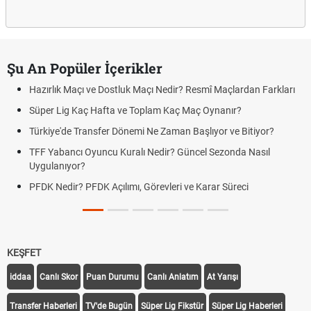
Şu An Popüler İçerikler
Hazırlık Maçı ve Dostluk Maçı Nedir? Resmî Maçlardan Farkları
Süper Lig Kaç Hafta ve Toplam Kaç Maç Oynanır?
Türkiye'de Transfer Dönemi Ne Zaman Başlıyor ve Bitiyor?
TFF Yabancı Oyuncu Kuralı Nedir? Güncel Sezonda Nasıl
Uygulanıyor?
PFDK Nedir? PFDK Açılımı, Görevleri ve Karar Süreci
KEŞFET
iddaa
Canlı Skor
Puan Durumu
Canlı Anlatım
At Yarışı
Transfer Haberleri
TV'de Bugün
Süper Lig Fikstür
Süper Lig Haberleri