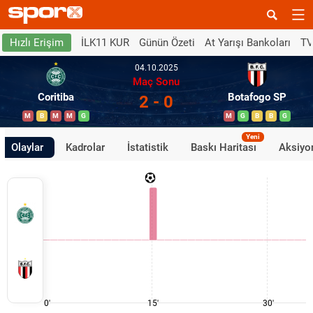
İLK11 KUR
Günün Özeti
At Yarışı Bankoları
TV
Hızlı Erişim
04.10.2025
Maç Sonu
Coritiba
Botafogo SP
2 - 0
M
B
M
M
G
M
G
B
B
G
Yeni
Olaylar
Kadrolar
İstatistik
Baskı Haritası
Aksiyon
0'
15'
30'