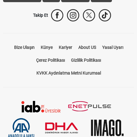
Trabzonspor Transfer
Canlı İzle
iddaa Sonuçları
Aktif Sayaç
Takip Et
Bize Ulaşın
Künye
Kariyer
About US
Yasal Uyarı
Çerez Politikası
Gizlilik Politikası
KVKK Aydınlatma Metni Kurumsal