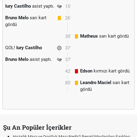
Iury Castilho
asist yaptı.
15'
Bruno Melo
sarı kart
26'
gördü
Matheus
sarı kart gördü
30'
GOL!
Iury Castilho
37'
Bruno Melo
asist yaptı.
37'
Edson
kırmızı kart gördü.
42'
Leandro Maciel
sarı kart
85'
gördü
Şu An Popüler İçerikler
Hazırlık Maçı ve Dostluk Maçı Nedir? Resmî Maçlardan Farkları