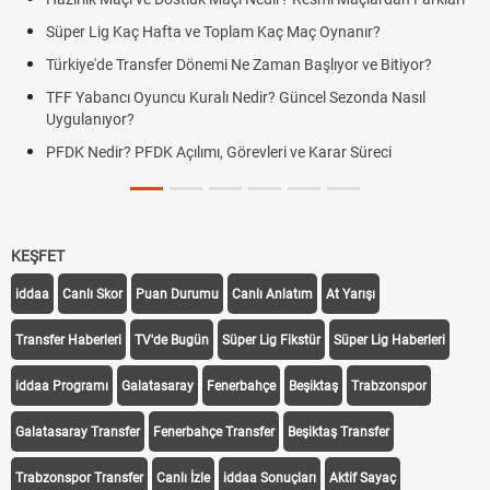
Süper Lig Kaç Hafta ve Toplam Kaç Maç Oynanır?
Türkiye'de Transfer Dönemi Ne Zaman Başlıyor ve Bitiyor?
TFF Yabancı Oyuncu Kuralı Nedir? Güncel Sezonda Nasıl
Uygulanıyor?
PFDK Nedir? PFDK Açılımı, Görevleri ve Karar Süreci
KEŞFET
iddaa
Canlı Skor
Puan Durumu
Canlı Anlatım
At Yarışı
Transfer Haberleri
TV'de Bugün
Süper Lig Fikstür
Süper Lig Haberleri
iddaa Programı
Galatasaray
Fenerbahçe
Beşiktaş
Trabzonspor
Galatasaray Transfer
Fenerbahçe Transfer
Beşiktaş Transfer