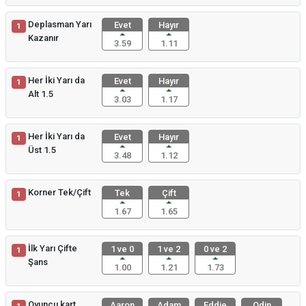
Deplasman Yarı
Evet
Hayır
1
Kazanır
3.59
1.11
Her İki Yarı da
Evet
Hayır
1
Alt 1.5
3.03
1.17
Her İki Yarı da
Evet
Hayır
1
Üst 1.5
3.48
1.12
Korner Tek/Çift
Tek
Çift
1
1.67
1.65
İlk Yarı Çifte
1 ve 0
1 ve 2
0 ve 2
1
Şans
1.00
1.21
1.73
Oyuncu kart
Aaron
Adam
Eddie
Odin