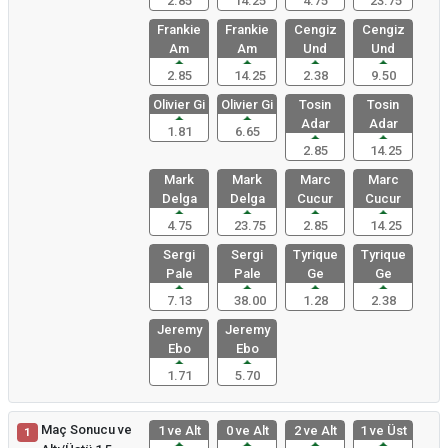
2.85
14.25
4.75
23.75
Frankie
Frankie
Cengiz
Cengiz
Am
Am
Und
Und
2.85
14.25
2.38
9.50
Olivier Gi
Olivier Gi
Tosin
Tosin
Adar
Adar
1.81
6.65
2.85
14.25
Mark
Mark
Marc
Marc
Delga
Delga
Cucur
Cucur
4.75
23.75
2.85
14.25
Sergi
Sergi
Tyrique
Tyrique
Pale
Pale
Ge
Ge
7.13
38.00
1.28
2.38
Jeremy
Jeremy
Ebo
Ebo
1.71
5.70
Maç Sonucu ve
1 ve Alt
0 ve Alt
2 ve Alt
1 ve Üst
1