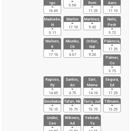
Igo
Rom
Aaro
5.50
16.65
11.25
17.10
Madueke,
Marlon
Martinez,
Neto,
N
Pedr
17.10
9.42
5.11
5.72
Nielsen,
Nkunku,
Ordaz,
Palencia,
K
Ch
Nat
17.25
17.10
4.57
9.20
Palmer,
Co
3.73
Raposo,
Santos,
Sarr,
Segura,
Ry
An
Mama
Ed
14.65
4.75
14.10
17.20
Smoliakov,
Tafari, Nk
Terry, Jud
Tillmann,
15.15
15.75
15.70
13.25
Under,
Wibowo,
Yeboah,
Cen
Ad
Ya