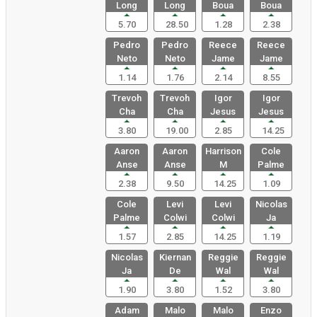
Long
Long
Boua
Boua
5.70
28.50
1.28
2.38
Pedro
Pedro
Reece
Reece
Neto
Neto
Jame
Jame
1.14
1.76
2.14
8.55
Trevoh
Trevoh
Igor
Igor
Cha
Cha
Jesus
Jesus
3.80
19.00
2.85
14.25
Aaron
Aaron
Harrison
Cole
Anse
Anse
M
Palme
2.38
9.50
14.25
1.09
Cole
Levi
Levi
Nicolas
Palme
Colwi
Colwi
Ja
1.57
2.85
14.25
1.19
Nicolas
Kiernan
Reggie
Reggie
Ja
De
Wal
Wal
1.90
3.80
1.52
3.80
Adam
Malo
Malo
Enzo