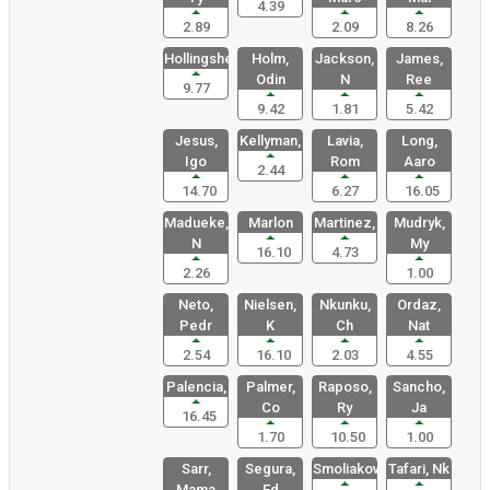
4.39
2.89
2.09
8.26
Hollingshe
Holm,
Jackson,
James,
Odin
N
Ree
9.77
9.42
1.81
5.42
Jesus,
Kellyman,
Lavia,
Long,
Igo
Rom
Aaro
2.44
14.70
6.27
16.05
Madueke,
Marlon
Martinez,
Mudryk,
N
My
16.10
4.73
2.26
1.00
Neto,
Nielsen,
Nkunku,
Ordaz,
Pedr
K
Ch
Nat
2.54
16.10
2.03
4.55
Palencia,
Palmer,
Raposo,
Sancho,
Co
Ry
Ja
16.45
1.70
10.50
1.00
Sarr,
Segura,
Smoliakov,
Tafari, Nk
Mama
Ed