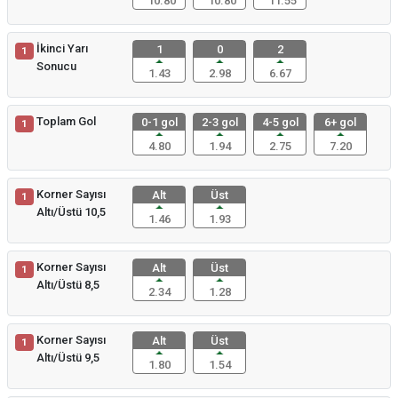
10.80
10.80
11.55
İkinci Yarı
1
0
2
1
Sonucu
1.43
2.98
6.67
Toplam Gol
0-1 gol
2-3 gol
4-5 gol
6+ gol
1
4.80
1.94
2.75
7.20
Korner Sayısı
Alt
Üst
1
Altı/Üstü 10,5
1.46
1.93
Korner Sayısı
Alt
Üst
1
Altı/Üstü 8,5
2.34
1.28
Korner Sayısı
Alt
Üst
1
Altı/Üstü 9,5
1.80
1.54