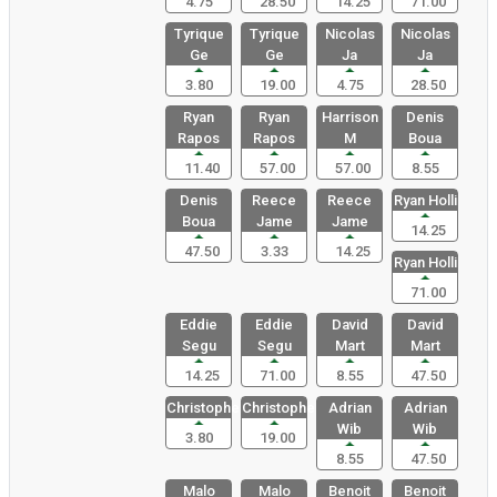
4.75
28.50
14.25
71.00
Tyrique
Tyrique
Nicolas
Nicolas
Ge
Ge
Ja
Ja
3.80
19.00
4.75
28.50
Ryan
Ryan
Harrison
Denis
Rapos
Rapos
M
Boua
11.40
57.00
57.00
8.55
Denis
Reece
Reece
Ryan Holli
Boua
Jame
Jame
14.25
47.50
3.33
14.25
Ryan Holli
71.00
Eddie
Eddie
David
David
Segu
Segu
Mart
Mart
14.25
71.00
8.55
47.50
Christophe
Christophe
Adrian
Adrian
Wib
Wib
3.80
19.00
8.55
47.50
Malo
Malo
Benoit
Benoit