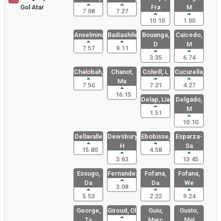
Gol Atar
Fra
M
7.08
7.27
10.10
1.00
Anselmino,
Badiashile
Bouanga,
Caicedo,
D
M
7.57
9.11
3.35
6.74
Chalobah,
Chanot,
Colwill, L
Cucurella,
Ma
7.50
7.21
4.27
16.15
Delap, Lia
Delgado,
M
1.51
10.10
Dellavalle
Dewsbury-
Ebobisse,
Esparza-
H
Sa
15.80
4.58
3.63
13.45
Essugo,
Fernandez,
Fofana,
Fofana,
Da
Da
We
3.08
5.53
2.22
9.24
George,
Giroud, Ol
Guiu,
Gusto,
Ty
Marc
Mal