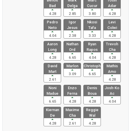
Benoit
Mark
Marc
Tosin
Bad
Delga
Cucur
Adar
4.28
2.85
3.80
4.28
Pedro
Igor
Nkosi
Levi
Neto
Jesus
Tafa
Colwi
4.04
2.38
3.33
4.28
Aaron
Nathan
Ryan
Trevoh
Long
Ord
Rapos
Cha
4.28
6.65
4.04
4.28
David
Marlon
Christophe
Mathis
Mart
Amo
3.09
6.65
2.61
4.28
Noni
Enzo
Denis
Josh-Ko
Madue
Ferna
Boua
Ac
6.65
4.28
4.28
4.04
Kiernan
Maxime
Reggie
De
Cha
Wal
4.28
2.61
4.28