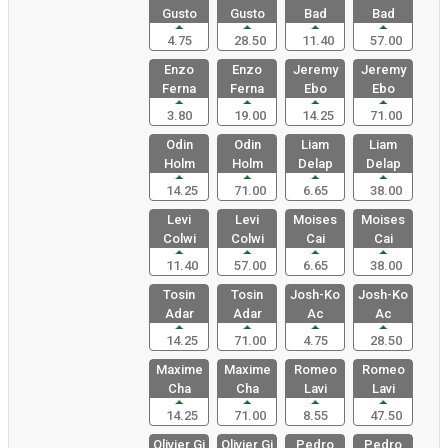
Gusto
Gusto
Bad
Bad
4.75
28.50
11.40
57.00
Enzo
Enzo
Jeremy
Jeremy
Ferna
Ferna
Ebo
Ebo
3.80
19.00
14.25
71.00
Odin
Odin
Liam
Liam
Holm
Holm
Delap
Delap
14.25
71.00
6.65
38.00
Levi
Levi
Moises
Moises
Colwi
Colwi
Cai
Cai
11.40
57.00
6.65
38.00
Tosin
Tosin
Josh-Ko
Josh-Ko
Adar
Adar
Ac
Ac
14.25
71.00
4.75
28.50
Maxime
Maxime
Romeo
Romeo
Cha
Cha
Lavi
Lavi
14.25
71.00
8.55
47.50
Olivier Gi
Olivier Gi
Pedro
Pedro