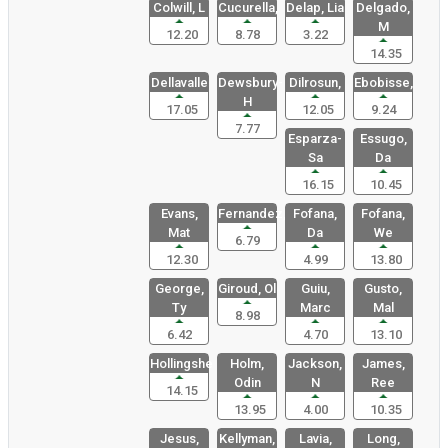
Colwill, L
Cucurella,
Delap, Lia
Delgado,
M
12.20
8.78
3.22
14.35
Dellavalle
Dewsbury-
Dilrosun,
Ebobisse,
H
17.05
12.05
9.24
7.77
Esparza-
Essugo,
Sa
Da
16.15
10.45
Evans,
Fernandez,
Fofana,
Fofana,
Mat
Da
We
6.79
12.30
4.99
13.80
George,
Giroud, Ol
Guiu,
Gusto,
Ty
Marc
Mal
8.98
6.42
4.70
13.10
Hollingshe
Holm,
Jackson,
James,
Odin
N
Ree
14.15
13.95
4.00
10.35
Jesus,
Kellyman,
Lavia,
Long,