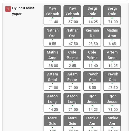
Oyuncu asist
Yaw
Yaw
Sergi
Sergi
1
yapar
Yeboah
Yeboah
Pale
Pale
11.40
57.00
14.25
71.00
Nathan
Nathan
Kiernan
Mathis
Ord
Ord
De
Amo
8.55
47.50
28.50
6.65
Mathis
Cole
Cole
Artem
Amo
Palme
Palme
Smol
38.00
2.85
11.40
14.25
Artem
Adam
Trevoh
Trevoh
Smol
Espar
Cha
Cha
71.00
71.00
8.55
47.50
Aaron
Aaron
Igor
Igor
Long
Long
Jesus
Jesus
14.25
71.00
14.25
71.00
Marc
Marc
Frankie
Frankie
Guiu
Guiu
Am
Am