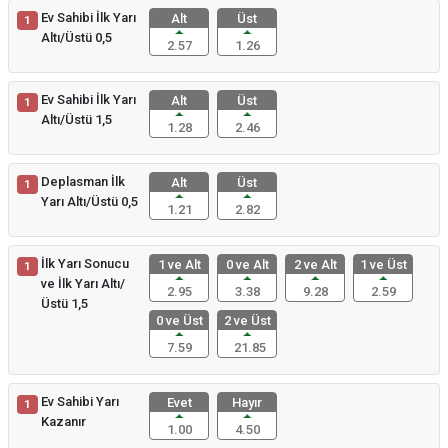
Ev Sahibi İlk Yarı
Alt
Üst
1
Altı/Üstü 0,5
2.57
1.26
Ev Sahibi İlk Yarı
Alt
Üst
1
Altı/Üstü 1,5
1.28
2.46
Deplasman İlk
Alt
Üst
1
Yarı Altı/Üstü 0,5
1.21
2.82
İlk Yarı Sonucu
1 ve Alt
0 ve Alt
2 ve Alt
1 ve Üst
1
ve İlk Yarı Altı/
2.95
3.38
9.28
2.59
Üstü 1,5
0 ve Üst
2 ve Üst
7.59
21.85
Ev Sahibi Yarı
Evet
Hayır
1
Kazanır
1.00
4.50