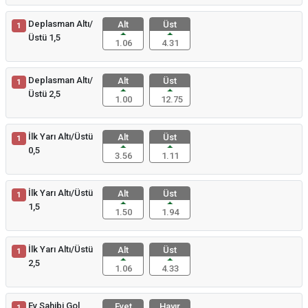
Deplasman Altı/
Alt
Üst
1
Üstü 1,5
1.06
4.31
Deplasman Altı/
Alt
Üst
1
Üstü 2,5
1.00
12.75
İlk Yarı Altı/Üstü
Alt
Üst
1
0,5
3.56
1.11
İlk Yarı Altı/Üstü
Alt
Üst
1
1,5
1.50
1.94
İlk Yarı Altı/Üstü
Alt
Üst
1
2,5
1.06
4.33
Ev Sahibi Gol
Evet
Hayır
1