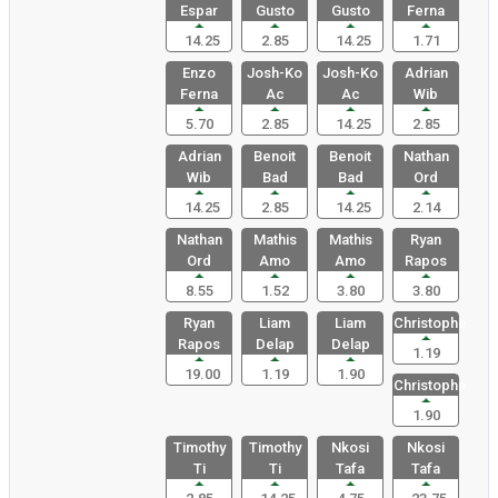
Espar
Gusto
Gusto
Ferna
14.25
2.85
14.25
1.71
Enzo
Josh-Ko
Josh-Ko
Adrian
Ferna
Ac
Ac
Wib
5.70
2.85
14.25
2.85
Adrian
Benoit
Benoit
Nathan
Wib
Bad
Bad
Ord
14.25
2.85
14.25
2.14
Nathan
Mathis
Mathis
Ryan
Ord
Amo
Amo
Rapos
8.55
1.52
3.80
3.80
Ryan
Liam
Liam
Christophe
Rapos
Delap
Delap
1.19
19.00
1.19
1.90
Christophe
1.90
Timothy
Timothy
Nkosi
Nkosi
Ti
Ti
Tafa
Tafa