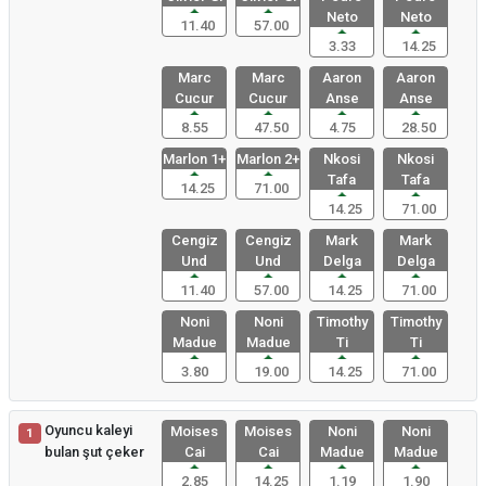
Neto
Neto
11.40
57.00
3.33
14.25
Marc
Marc
Aaron
Aaron
Cucur
Cucur
Anse
Anse
8.55
47.50
4.75
28.50
Marlon 1+
Marlon 2+
Nkosi
Nkosi
Tafa
Tafa
14.25
71.00
14.25
71.00
Cengiz
Cengiz
Mark
Mark
Und
Und
Delga
Delga
11.40
57.00
14.25
71.00
Noni
Noni
Timothy
Timothy
Madue
Madue
Ti
Ti
3.80
19.00
14.25
71.00
Oyuncu kaleyi
Moises
Moises
Noni
Noni
1
bulan şut çeker
Cai
Cai
Madue
Madue
2.85
14.25
1.19
1.90