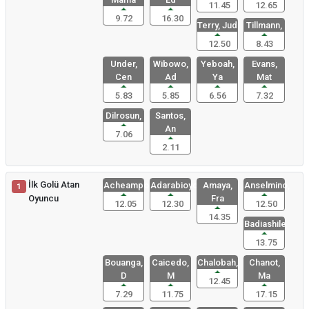
11.45
12.65
9.72
16.30
Terry, Jud
Tillmann,
12.50
8.43
Under,
Wibowo,
Yeboah,
Evans,
Cen
Ad
Ya
Mat
5.83
5.85
6.56
7.32
Dilrosun,
Santos,
An
7.06
2.11
İlk Golü Atan
Acheampong
Adarabioyo
Amaya,
Anselmino,
1
Oyuncu
Fra
12.05
12.30
12.50
14.35
Badiashile
13.75
Bouanga,
Caicedo,
Chalobah,
Chanot,
D
M
Ma
12.45
7.29
11.75
17.15