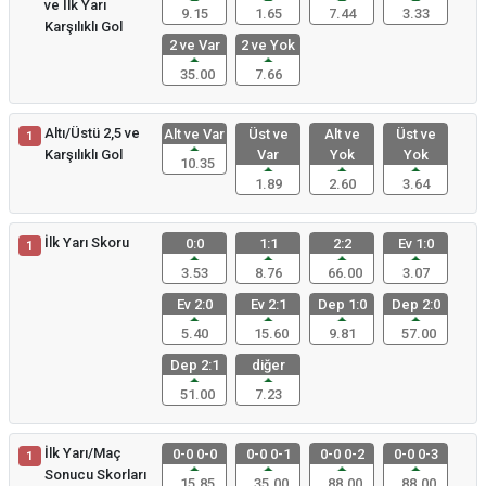
ve İlk Yarı
9.15
1.65
7.44
3.33
Karşılıklı Gol
2 ve Var
2 ve Yok
35.00
7.66
Altı/Üstü 2,5 ve
Alt ve Var
Üst ve
Alt ve
Üst ve
1
Karşılıklı Gol
Var
Yok
Yok
10.35
1.89
2.60
3.64
İlk Yarı Skoru
0:0
1:1
2:2
Ev 1:0
1
3.53
8.76
66.00
3.07
Ev 2:0
Ev 2:1
Dep 1:0
Dep 2:0
5.40
15.60
9.81
57.00
Dep 2:1
diğer
51.00
7.23
İlk Yarı/Maç
0-0 0-0
0-0 0-1
0-0 0-2
0-0 0-3
1
Sonucu Skorları
15.85
35.00
88.00
88.00