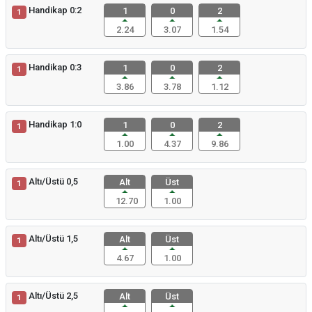
Handikap 0:2
1
0
2
1
2.24
3.07
1.54
Handikap 0:3
1
0
2
1
3.86
3.78
1.12
Handikap 1:0
1
0
2
1
1.00
4.37
9.86
Altı/Üstü 0,5
Alt
Üst
1
12.70
1.00
Altı/Üstü 1,5
Alt
Üst
1
4.67
1.00
Altı/Üstü 2,5
Alt
Üst
1