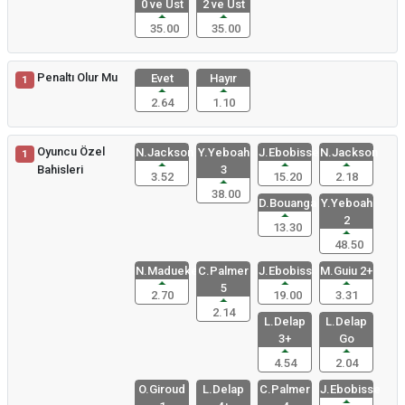
0 ve Üst
2 ve Üst
35.00
35.00
Penaltı Olur Mu
Evet
Hayır
1
2.64
1.10
Oyuncu Özel
N.Jackson
Y.Yeboah
J.Ebobisse
N.Jackson
1
Bahisleri
3
3.52
15.20
2.18
38.00
D.Bouanga
Y.Yeboah
2
13.30
48.50
N.Madueke
C.Palmer
J.Ebobiss
M.Guiu 2+
5
2.70
19.00
3.31
2.14
L.Delap
L.Delap
3+
Go
4.54
2.04
O.Giroud
L.Delap
C.Palmer
J.Ebobisse