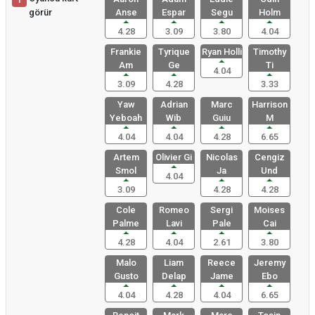
1
görür
Anse
Espar
Segu
Holm
4.28
3.09
3.80
4.04
Frankie
Tyrique
Ryan Holli
Timothy
Am
Ge
Ti
4.04
3.09
4.28
3.33
Yaw
Adrian
Marc
Harrison
Yeboah
Wib
Guiu
M
4.04
4.04
4.28
6.65
Artem
Olivier Gi
Nicolas
Cengiz
Smol
Ja
Und
4.04
3.09
4.28
4.28
Cole
Romeo
Sergi
Moises
Palme
Lavi
Pale
Cai
4.28
4.04
2.61
3.80
Malo
Liam
Reece
Jeremy
Gusto
Delap
Jame
Ebo
4.04
4.28
4.04
6.65