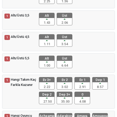
2.25
1.36
Altı/Üstü 3,5
Alt
Üst
1
1.43
2.06
Altı/Üstü 4,5
Alt
Üst
1
1.11
3.54
Altı/Üstü 5,5
Alt
Üst
1
1.00
6.64
Hangi Takım Kaç
Ev 3+
Ev 2
Ev 1
Dep 1
1
Farkla Kazanır
2.22
3.02
2.91
8.57
Dep 2
Dep 3+
0
27.50
35.00
4.08
Hangi Oyuncu
Acheampong
Adarabioyo
Amaya,
Amougou,
1