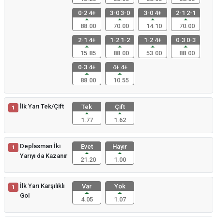
0-2 4+
3-0 3-0
3-0 4+
2-1 2-1
88.00
70.00
14.10
70.00
2-1 4+
1-2 1-2
1-2 4+
0-3 0-3
15.85
88.00
53.00
88.00
0-3 4+
4+ 4+
88.00
10.55
İlk Yarı Tek/Çift
Tek
Çift
1
1.77
1.62
Deplasman İki
Evet
Hayır
1
Yarıyı da Kazanır
21.20
1.00
İlk Yarı Karşılıklı
Var
Yok
1
Gol
4.05
1.07