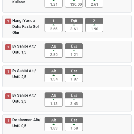
Kullanır
1.21
130.00
2.61
Hangi Yarıda
1.
Eşit
2.
1
Daha Fazla Gol
2.65
3.61
1.90
Olur
Ev Sahibi Altı/
Alt
Üst
1
Üstü 1,5
2.80
1.21
Ev Sahibi Altı/
Alt
Üst
1
Üstü 2,5
1.54
1.87
Ev Sahibi Altı/
Alt
Üst
1
Üstü 3,5
1.13
3.43
Deplasman Altı/
Alt
Üst
1
Üstü 0,5
1.83
1.58