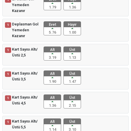
Yemeden
1.79
1.36
Kazanır
Deplasman Gol
Evet
Hayır
1
Yemeden
5.76
1.00
Kazanır
Kart Sayısı Altı/
Alt
Üst
1
Üstü 2,5
3.19
1.13
Kart Sayısı Altı/
Alt
Üst
1
Üstü 3,5
1.90
1.47
Kart Sayısı Altı/
Alt
Üst
1
Üstü 4,5
1.36
2.15
Kart Sayısı Altı/
Alt
Üst
1
Üstü 5,5
1.14
3.10