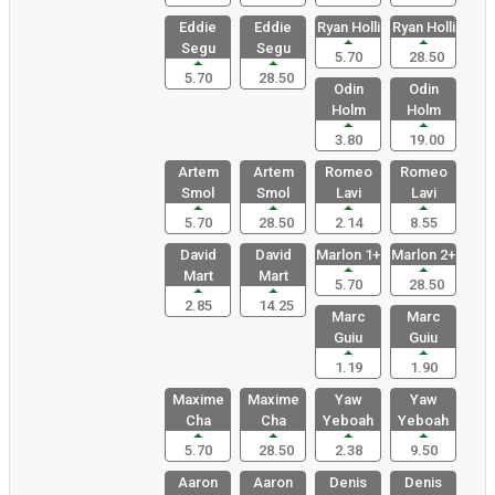
Eddie
Eddie
Ryan Holli
Ryan Holli
Segu
Segu
5.70
28.50
5.70
28.50
Odin
Odin
Holm
Holm
3.80
19.00
Artem
Artem
Romeo
Romeo
Smol
Smol
Lavi
Lavi
5.70
28.50
2.14
8.55
David
David
Marlon 1+
Marlon 2+
Mart
Mart
5.70
28.50
2.85
14.25
Marc
Marc
Guiu
Guiu
1.19
1.90
Maxime
Maxime
Yaw
Yaw
Cha
Cha
Yeboah
Yeboah
5.70
28.50
2.38
9.50
Aaron
Aaron
Denis
Denis