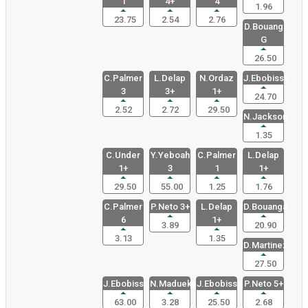
1
4+
4
1.96
23.75
2.54
2.76
D.Bouang
G
26.50
C.Palmer
L.Delap
N.Ordaz
J.Ebobisse
3
3+
1+
24.70
2.52
2.72
29.50
N.Jackson
1.35
C.Under
Y.Yeboah
C.Palmer
L.Delap
1+
3
1
1+
29.50
55.00
1.25
1.76
C.Palmer
P.Neto 3+
L.Delap
D.Bouanga
6
1+
3.89
20.90
3.13
1.35
D.Martinez
27.50
J.Ebobiss
N.Madueke
J.Ebobisse
P.Neto 5+
63.00
3.28
25.50
2.68