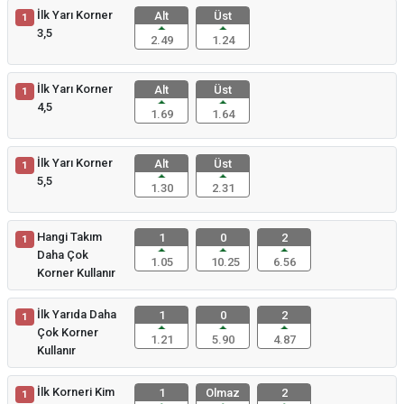
İlk Yarı Korner
Alt
Üst
1
3,5
2.49
1.24
İlk Yarı Korner
Alt
Üst
1
4,5
1.69
1.64
İlk Yarı Korner
Alt
Üst
1
5,5
1.30
2.31
Hangi Takım
1
0
2
1
Daha Çok
1.05
10.25
6.56
Korner Kullanır
İlk Yarıda Daha
1
0
2
1
Çok Korner
1.21
5.90
4.87
Kullanır
İlk Korneri Kim
1
Olmaz
2
1