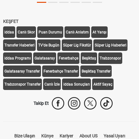
KEŞFET
iddaa
Canlı Skor
Puan Durumu
Canlı Anlatım
At Yarışı
Transfer Haberleri
TV'de Bugün
Süper Lig Fikstür
Süper Lig Haberleri
iddaa Programı
Galatasaray
Fenerbahçe
Beşiktaş
Trabzonspor
Galatasaray Transfer
Fenerbahçe Transfer
Beşiktaş Transfer
Trabzonspor Transfer
Canlı İzle
iddaa Sonuçları
Aktif Sayaç
Takip Et
Bize Ulaşın
Künye
Kariyer
About US
Yasal Uyarı