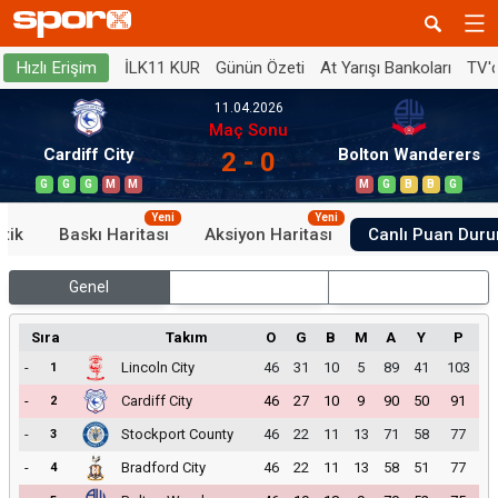
İLK11 KUR
Günün Özeti
At Yarışı Bankoları
TV'
Hızlı Erişim
11.04.2026
Maç Sonu
Cardiff City
Bolton Wanderers
2 - 0
G
G
G
M
M
M
G
B
B
G
Yeni
Yeni
stik
Baskı Haritası
Aksiyon Haritası
Canlı Puan Dur
Genel
İç Saha
Dış Saha
Sıra
Takım
O
G
B
M
A
Y
P
-
Lincoln City
46
31
10
5
89
41
103
1
-
Cardiff City
46
27
10
9
90
50
91
2
-
Stockport County
46
22
11
13
71
58
77
3
-
Bradford City
46
22
11
13
58
51
77
4