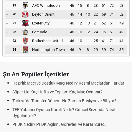
-
AFC Wimbledon
46
15
8
23
51
72
53
19
-
Leyton Orient
46
14
10
22
59
71
52
20
-
Exeter City
46
12
13
21
52
61
49
21
-
Port Vale
46
10
12
24
36
61
42
22
-
Rotherham United
46
10
11
25
41
71
41
23
-
Northampton Town
46
9
8
29
39
74
35
24
Şu An Popüler İçerikler
Hazırlık Maçı ve Dostluk Maçı Nedir? Resmî Maçlardan Farkları
Süper Lig Kaç Hafta ve Toplam Kaç Maç Oynanır?
Türkiye'de Transfer Dönemi Ne Zaman Başlıyor ve Bitiyor?
TFF Yabancı Oyuncu Kuralı Nedir? Güncel Sezonda Nasıl
Uygulanıyor?
PFDK Nedir? PFDK Açılımı, Görevleri ve Karar Süreci