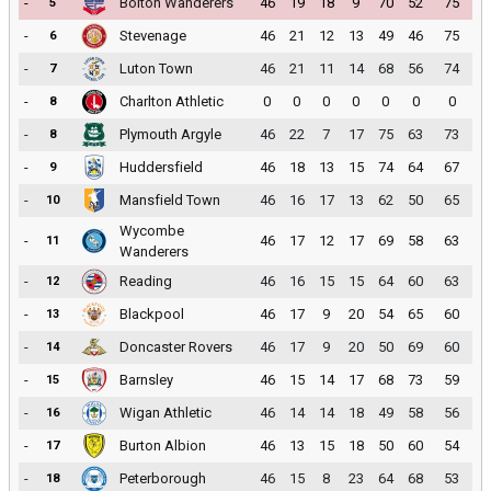
-
Bolton Wanderers
46
19
18
9
70
52
75
5
-
Stevenage
46
21
12
13
49
46
75
6
-
Luton Town
46
21
11
14
68
56
74
7
-
Charlton Athletic
0
0
0
0
0
0
0
8
-
Plymouth Argyle
46
22
7
17
75
63
73
8
-
Huddersfield
46
18
13
15
74
64
67
9
-
Mansfield Town
46
16
17
13
62
50
65
10
Wycombe
-
46
17
12
17
69
58
63
11
Wanderers
-
Reading
46
16
15
15
64
60
63
12
-
Blackpool
46
17
9
20
54
65
60
13
-
Doncaster Rovers
46
17
9
20
50
69
60
14
-
Barnsley
46
15
14
17
68
73
59
15
-
Wigan Athletic
46
14
14
18
49
58
56
16
-
Burton Albion
46
13
15
18
50
60
54
17
-
Peterborough
46
15
8
23
64
68
53
18