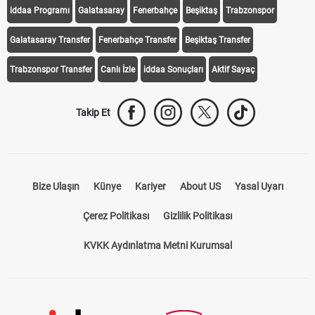
iddaa Programı
Galatasaray
Fenerbahçe
Beşiktaş
Trabzonspor
Galatasaray Transfer
Fenerbahçe Transfer
Beşiktaş Transfer
Trabzonspor Transfer
Canlı İzle
iddaa Sonuçları
Aktif Sayaç
Takip Et
Bize Ulaşın
Künye
Kariyer
About US
Yasal Uyarı
Çerez Politikası
Gizlilik Politikası
KVKK Aydınlatma Metni Kurumsal