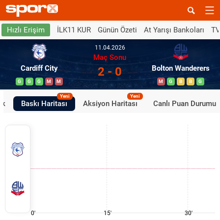
İLK11 KUR
Günün Özeti
At Yarışı Bankoları
TV
Hızlı Erişim
11.04.2026
Maç Sonu
Cardiff City
Bolton Wanderers
2 - 0
G
G
G
M
M
M
G
B
B
G
Yeni
Yeni
ik
Baskı Haritası
Aksiyon Haritası
Canlı Puan Durumu
0'
15'
30'