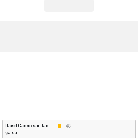
David Carmo
sarı kart
48'
gördü