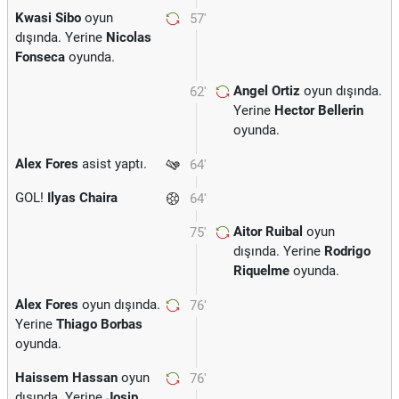
Kwasi Sibo
oyun
57'
dışında. Yerine
Nicolas
Fonseca
oyunda.
Angel Ortiz
oyun dışında.
62'
Yerine
Hector Bellerin
oyunda.
Alex Fores
asist yaptı.
64'
GOL!
Ilyas Chaira
64'
Aitor Ruibal
oyun
75'
dışında. Yerine
Rodrigo
Riquelme
oyunda.
Alex Fores
oyun dışında.
76'
Yerine
Thiago Borbas
oyunda.
Haissem Hassan
oyun
76'
dışında. Yerine
Josip