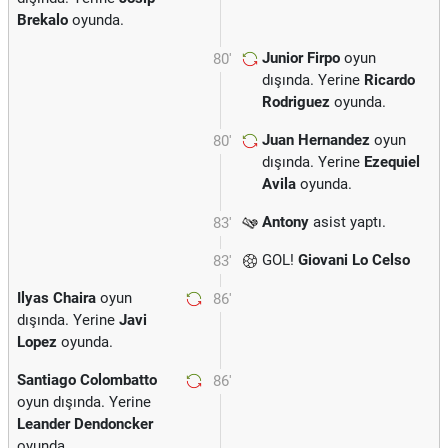
Brekalo
oyunda.
Junior Firpo
oyun
80'
dışında. Yerine
Ricardo
Rodriguez
oyunda.
Juan Hernandez
oyun
80'
dışında. Yerine
Ezequiel
Avila
oyunda.
Antony
asist yaptı.
83'
GOL!
Giovani Lo Celso
83'
Ilyas Chaira
oyun
86'
dışında. Yerine
Javi
Lopez
oyunda.
Santiago Colombatto
86'
oyun dışında. Yerine
Leander Dendoncker
oyunda.