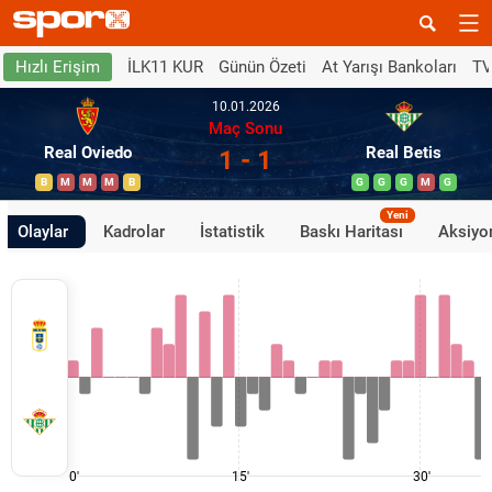
İLK11 KUR
Günün Özeti
At Yarışı Bankoları
TV
Hızlı Erişim
10.01.2026
Maç Sonu
Real Oviedo
Real Betis
1 - 1
B
M
M
M
B
G
G
G
M
G
Yeni
Olaylar
Kadrolar
İstatistik
Baskı Haritası
Aksiyon
0'
15'
30'