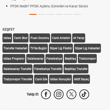
PFDK Nedir? PFDK Açılımı, Görevleri ve Karar Süreci
KEŞFET
iddaa
Canlı Skor
Puan Durumu
Canlı Anlatım
At Yarışı
Transfer Haberleri
TV'de Bugün
Süper Lig Fikstür
Süper Lig Haberleri
iddaa Programı
Galatasaray
Fenerbahçe
Beşiktaş
Trabzonspor
Galatasaray Transfer
Fenerbahçe Transfer
Beşiktaş Transfer
Trabzonspor Transfer
Canlı İzle
iddaa Sonuçları
Aktif Sayaç
Takip Et