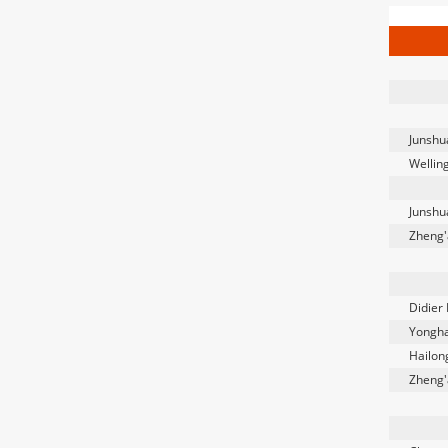
Junshua
Welling
Junshua
Zheng'
Didier
Yongha
Hailong
Zheng'