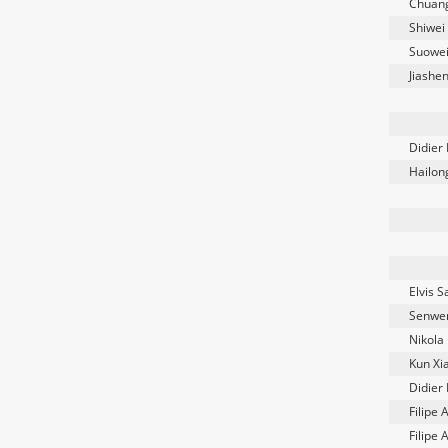
Chuang
Shiwei
Suowei
Jiashen
Didier
Hailong
Elvis S
Senwe
Nikola
Kun Xi
Didier
Filipe 
Filipe 