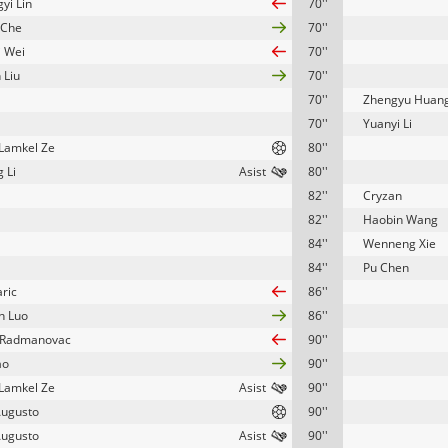
yi Lin
70''
 Che
70''
 Wei
70''
 Liu
70''
70''
Zhengyu Huan
70''
Yuanyi Li
 Lamkel Ze
80''
 Li
80''
82''
Cryzan
82''
Haobin Wang
84''
Wenneng Xie
84''
Pu Chen
aric
86''
n Luo
86''
 Radmanovac
90''
ao
90''
 Lamkel Ze
90''
Augusto
90''
Augusto
90''