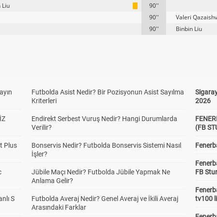
 Liu
90''
90''
Valeri Qazaishvi
90''
Binbin Liu
yayın
Futbolda Asist Nedir? Bir Pozisyonun Asist Sayılma
Sigaray
Kriterleri
2026
İZ
Endirekt Serbest Vuruş Nedir? Hangi Durumlarda
FENER
Verilir?
(FB S
t Plus
Bonservis Nedir? Futbolda Bonservis Sistemi Nasıl
Fenerba
İşler?
Fenerb
c
Jübile Maçı Nedir? Futbolda Jübile Yapmak Ne
FB Stu
Anlama Gelir?
Fenerba
anlı S
Futbolda Averaj Nedir? Genel Averaj ve İkili Averaj
tv100 l
Arasındaki Farklar
Fenerba