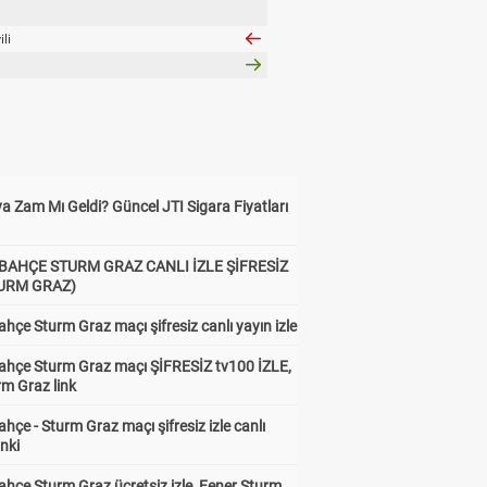
li
a Zam Mı Geldi? Güncel JTI Sigara Fiyatları
BAHÇE STURM GRAZ CANLI İZLE ŞİFRESİZ
TURM GRAZ)
hçe Sturm Graz maçı şifresiz canlı yayın izle
ahçe Sturm Graz maçı ŞİFRESİZ tv100 İZLE,
rm Graz link
hçe - Sturm Graz maçı şifresiz izle canlı
inki
hçe Sturm Graz ücretsiz izle, Fener Sturm