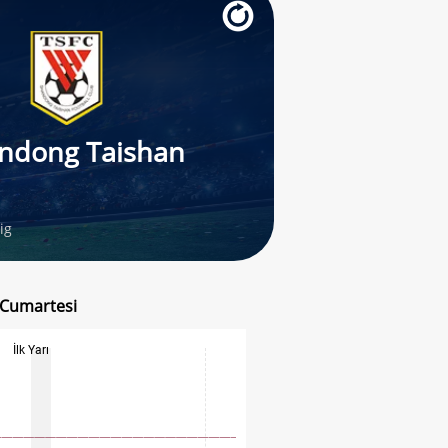
ndong Taishan
ig
5 Cumartesi
İlk Yarı