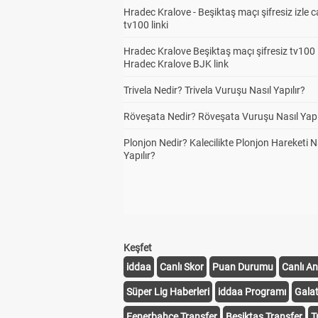
Hradec Kralove - Beşiktaş maçı şifresiz izle c
tv100 linki
Hradec Kralove Beşiktaş maçı şifresiz tv100 i
Hradec Kralove BJK link
Trivela Nedir? Trivela Vuruşu Nasıl Yapılır?
Röveşata Nedir? Röveşata Vuruşu Nasıl Yapı
Plonjon Nedir? Kalecilikte Plonjon Hareketi N
Yapılır?
Keşfet
iddaa
Canlı Skor
Puan Durumu
Canlı An
Süper Lig Haberleri
iddaa Programı
Gala
Fenerbahçe Transfer
Beşiktaş Transfer
T