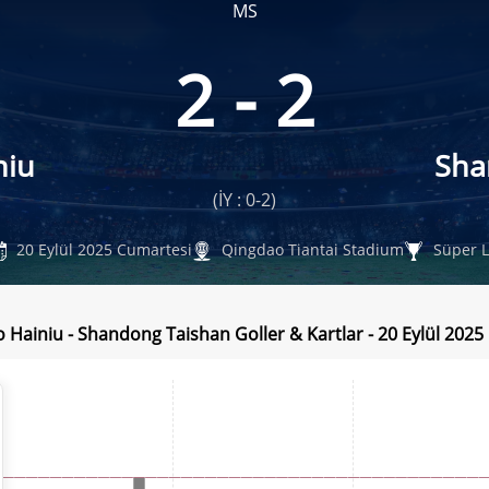
MS
2 - 2
niu
Sha
(İY : 0-2)
20 Eylül 2025 Cumartesi
Qingdao Tiantai Stadium
Süper L
 Hainiu - Shandong Taishan Goller & Kartlar - 20 Eylül 202