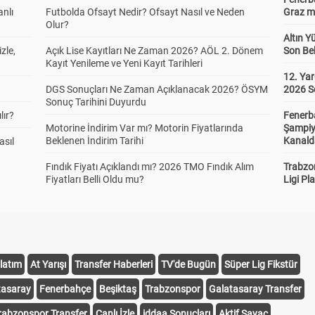
anlı
Futbolda Ofsayt Nedir? Ofsayt Nasıl ve Neden
Graz ma
Olur?
Altın Y
zle,
Açık Lise Kayıtları Ne Zaman 2026? AÖL 2. Dönem
Son Bek
Kayıt Yenileme ve Yeni Kayıt Tarihleri
12. Yar
DGS Sonuçları Ne Zaman Açıklanacak 2026? ÖSYM
2026 S
Sonuç Tarihini Duyurdu
lır?
Fenerb
Motorine İndirim Var mı? Motorin Fiyatlarında
Şampiy
Beklenen İndirim Tarihi
Kanald
asıl
Fındık Fiyatı Açıklandı mı? 2026 TMO Fındık Alım
Trabzo
Fiyatları Belli Oldu mu?
Ligi Pla
latım
At Yarışı
Transfer Haberleri
TV'de Bugün
Süper Lig Fikstür
tasaray
Fenerbahçe
Beşiktaş
Trabzonspor
Galatasaray Transfer
rabzonspor Transfer
Canlı İzle
iddaa Sonuçları
Aktif Sayaç