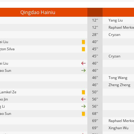
Qingdao Hainiu
12''
Yang Liu
12''
Raphael Merki
28''
Cryzan
i Liu
40''
ton Silva
45''
45''
Cryzan
i Liu
46''
ao Sun
46''
46''
Tong Wang
46''
Zheng Zheng
 Lamkel Ze
50''
o Jin
56''
 Li
56''
ao Sun
68''
69''
Raphael Merki
69''
Xinghan Wu