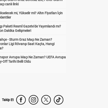
çı canlı linki
ükselecek mi, Yükselir mi? Altın Fiyatları İçin
lentiler
gı Paketi Resmî Gazete'de Yayımlandı mı?
on Dakika Gelişmeleri
ahçe - Sturm Graz Maçı Ne Zaman?
onlar Ligi Rövanşı Saat Kaçta, Hangi
a?
nspor Avrupa Maçı Ne Zaman? UEFA Avrupa
y-Off Tarihi Belli Oldu
Takip Et