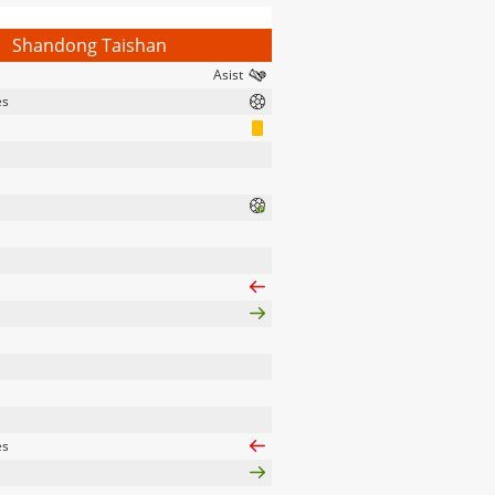
Shandong Taishan
es
es