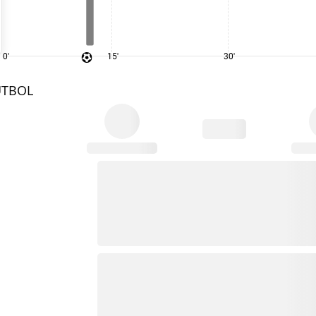
0'
15'
30'
UTBOL