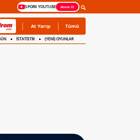
SPORX YOUTUBE
Abone Ol
At Yarışı
Tümü
GÜN
İSTATİSTİK
(YENİ) OYUNLAR