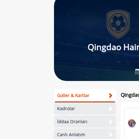
Qingdao Hai
Qingdao
Goller & Kartlar
Kadrolar
İddaa Oranları
Canlı Anlatım