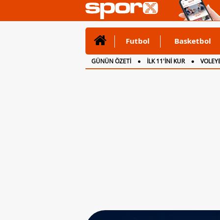
Futbol
Basketbol
GÜNÜN ÖZETİ
İLK 11'İNİ KUR
VOLEYB
CANLI ANLATIM
İNGİLTERE