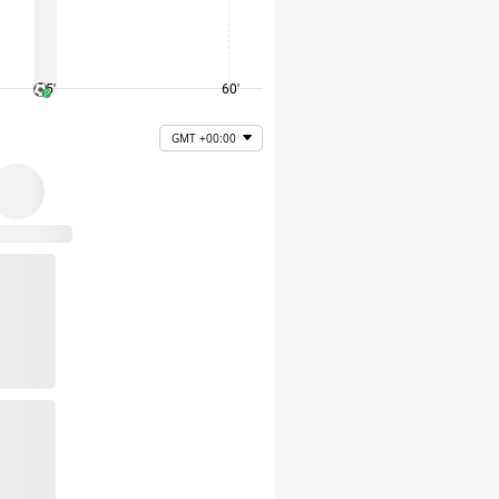
45'
60'
75'
GMT +00:00