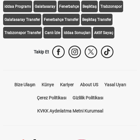
iddaa Programı
Galatasaray
Fenerbahçe
Beşiktaş
Trabzonspor
Galatasaray Transfer
Fenerbahçe Transfer
Beşiktaş Transfer
Trabzonspor Transfer
Canlı İzle
iddaa Sonuçları
Aktif Sayaç
Takip Et
Bize Ulaşın
Künye
Kariyer
About US
Yasal Uyarı
Çerez Politikası
Gizlilik Politikası
KVKK Aydınlatma Metni Kurumsal