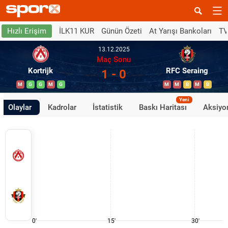
İLK11 KUR
Günün Özeti
At Yarışı Bankoları
TV
Hızlı Erişim
13.12.2025
Maç Sonu
Kortrijk
RFC Seraing
1 - 0
M
G
G
M
G
M
M
B
M
B
Yeni
Olaylar
Kadrolar
İstatistik
Baskı Haritası
Aksiyon
0'
15'
30'