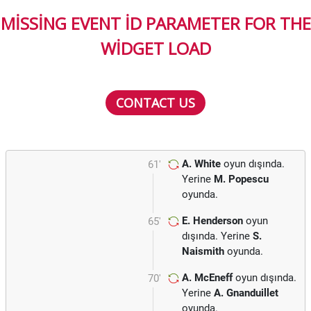
MISSING EVENT ID PARAMETER FOR THE
WIDGET LOAD
CONTACT US
A. White
oyun dışında.
61'
Yerine
M. Popescu
oyunda.
E. Henderson
oyun
65'
dışında. Yerine
S.
Naismith
oyunda.
A. McEneff
oyun dışında.
70'
Yerine
A. Gnanduillet
oyunda.