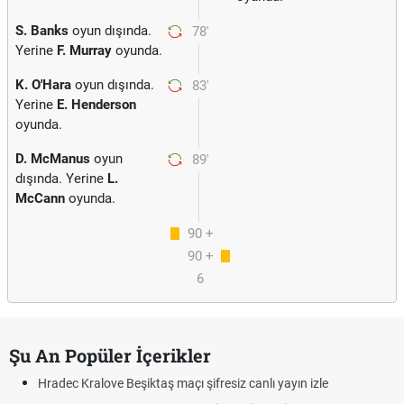
S. Banks
oyun dışında.
78'
Yerine
F. Murray
oyunda.
K. O'Hara
oyun dışında.
83'
Yerine
E. Henderson
oyunda.
D. McManus
oyun
89'
dışında. Yerine
L.
McCann
oyunda.
90 +
90 +
3
6
Şu An Popüler İçerikler
Hradec Kralove Beşiktaş maçı şifresiz canlı yayın izle