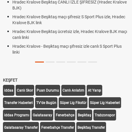
Hradec Kralove Beşiktaş CANLI İZLE ŞİFRESİZ (Hradec Kralove
BJK)
Hradec Kralove Beşiktaş maçı şifresiz S Sport Plus izle, Hradec
Kralove BJK link
Hradec Kralove Beşiktaş ücretsiz izle, Hradec Kralove BJK maçı
canlı linki
Hradec Kralove - Beşiktaş maçı şifresiz izle canlı S Sport Plus
linki
KEŞFET
iddaa
Canlı Skor
Puan Durumu
Canlı Anlatım
At Yarışı
Transfer Haberleri
TV'de Bugün
Süper Lig Fikstür
Süper Lig Haberleri
iddaa Programı
Galatasaray
Fenerbahçe
Beşiktaş
Trabzonspor
Galatasaray Transfer
Fenerbahçe Transfer
Beşiktaş Transfer