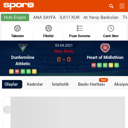
ANA SAYFA
İLK11 KUR
At Yarışı Bankoları
TV
Hızlı Erişim
Takımım
Fikstür
Puan Durumu
Canlı Skor
03.04.2021
Maç Sonu
Dunfermline
Heart of Midlothian
0 - 0
Athletic
M
G
G
B
G
B
M
G
G
B
Yeni
Olaylar
Kadrolar
İstatistik
Baskı Haritası
Aksiyon