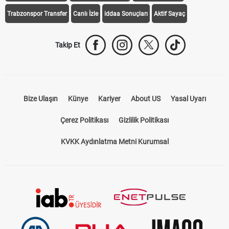
Trabzonspor Transfer
Canlı İzle
iddaa Sonuçları
Aktif Sayaç
Takip Et
Bize Ulaşın
Künye
Kariyer
About US
Yasal Uyarı
Çerez Politikası
Gizlilik Politikası
KVKK Aydınlatma Metni Kurumsal