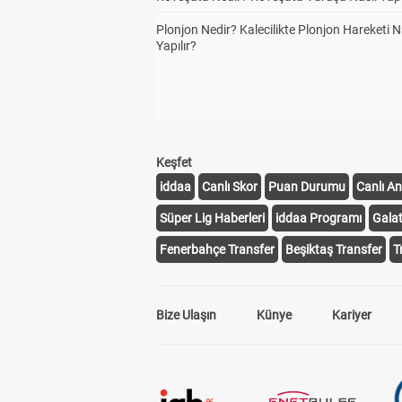
Plonjon Nedir? Kalecilikte Plonjon Hareketi N
Yapılır?
Keşfet
iddaa
Canlı Skor
Puan Durumu
Canlı An
Süper Lig Haberleri
iddaa Programı
Gala
Fenerbahçe Transfer
Beşiktaş Transfer
T
Bize Ulaşın
Künye
Kariyer