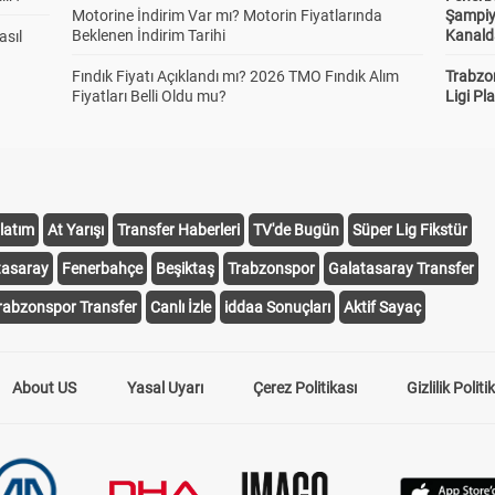
Motorine İndirim Var mı? Motorin Fiyatlarında
Şampiy
Beklenen İndirim Tarihi
Kanald
asıl
Fındık Fiyatı Açıklandı mı? 2026 TMO Fındık Alım
Trabzo
Fiyatları Belli Oldu mu?
Ligi Pla
latım
At Yarışı
Transfer Haberleri
TV'de Bugün
Süper Lig Fikstür
tasaray
Fenerbahçe
Beşiktaş
Trabzonspor
Galatasaray Transfer
rabzonspor Transfer
Canlı İzle
iddaa Sonuçları
Aktif Sayaç
About US
Yasal Uyarı
Çerez Politikası
Gizlilik Politi