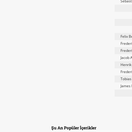
Sebast
Felix 
Freder
Freder
Jacob 
Henrik
Freder
Tobias
James 
Şu An Popüler İçerikler