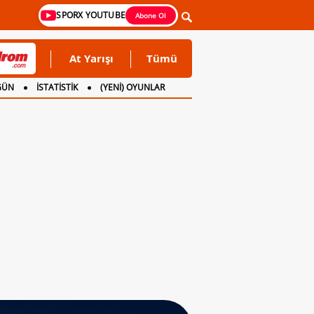
SPORX YOUTUBE
Abone Ol
At Yarışı
Tümü
GÜN
İSTATİSTİK
(YENİ) OYUNLAR