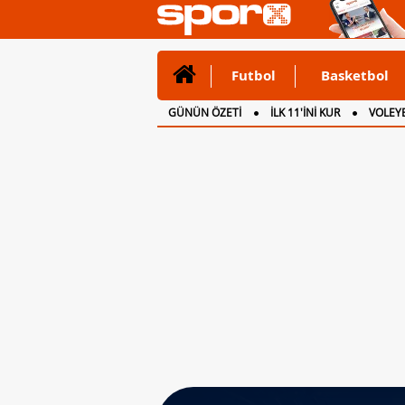
Futbol
Basketbol
GÜNÜN ÖZETİ
İLK 11'İNİ KUR
VOLEYB
CANLI ANLATIM
İNGİLTERE