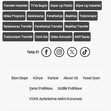
Transfer Haberleri
TV'de Bugün
Süper Lig Fikstür
Süper Lig Haberleri
iddaa Programı
Galatasaray
Fenerbahçe
Beşiktaş
Trabzonspor
Galatasaray Transfer
Fenerbahçe Transfer
Beşiktaş Transfer
Trabzonspor Transfer
Canlı İzle
iddaa Sonuçları
Aktif Sayaç
Takip Et
Bize Ulaşın
Künye
Kariyer
About US
Yasal Uyarı
Çerez Politikası
Gizlilik Politikası
KVKK Aydınlatma Metni Kurumsal