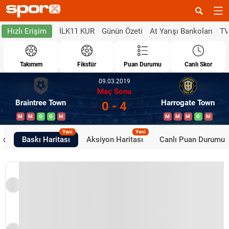
İLK11 KUR
Günün Özeti
At Yarışı Bankoları
TV
Hızlı Erişim
Takımım
Fikstür
Puan Durumu
Canlı Skor
09.03.2019
Maç Sonu
Braintree Town
Harrogate Town
0 - 4
M
M
G
G
M
M
M
M
G
M
Yeni
Yeni
ik
Baskı Haritası
Aksiyon Haritası
Canlı Puan Durumu