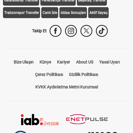
Galatasaray Transfer
Fenerbahçe Transfer
Beşiktaş Transfer
Trabzonspor Transfer
Canlı İzle
iddaa Sonuçları
Aktif Sayaç
Takip Et
Bize Ulaşın
Künye
Kariyer
About US
Yasal Uyarı
Çerez Politikası
Gizlilik Politikası
KVKK Aydınlatma Metni Kurumsal