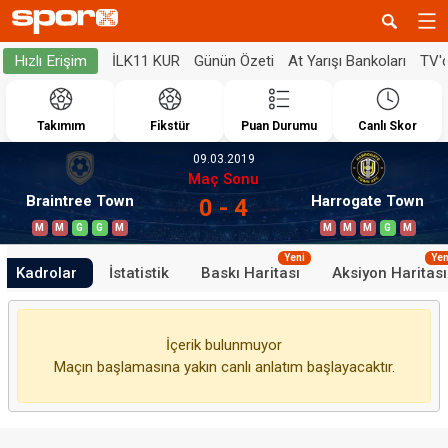
İLK11 KUR
Günün Özeti
At Yarışı Bankoları
TV'
Hızlı Erişim
Takımım
Fikstür
Puan Durumu
Canlı Skor
09.03.2019
Maç Sonu
Braintree Town
Harrogate Town
0 - 4
M
M
G
G
M
M
M
M
G
M
Yeni
Yen
Kadrolar
İstatistik
Baskı Haritası
Aksiyon Haritası
İçerik bulunmuyor
Maçın başlamasına yakın canlı anlatım başlayacaktır.