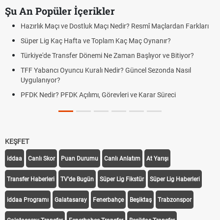
Şu An Popüler İçerikler
Hazırlık Maçı ve Dostluk Maçı Nedir? Resmî Maçlardan Farkları
Süper Lig Kaç Hafta ve Toplam Kaç Maç Oynanır?
Türkiye'de Transfer Dönemi Ne Zaman Başlıyor ve Bitiyor?
TFF Yabancı Oyuncu Kuralı Nedir? Güncel Sezonda Nasıl
Uygulanıyor?
PFDK Nedir? PFDK Açılımı, Görevleri ve Karar Süreci
KEŞFET
iddaa
Canlı Skor
Puan Durumu
Canlı Anlatım
At Yarışı
Transfer Haberleri
TV'de Bugün
Süper Lig Fikstür
Süper Lig Haberleri
iddaa Programı
Galatasaray
Fenerbahçe
Beşiktaş
Trabzonspor