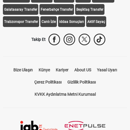
Galatasaray Transfer
Fenerbahçe Transfer
Beşiktaş Transfer
Trabzonspor Transfer
Canlı İzle
iddaa Sonuçları
Aktif Sayaç
Takip Et
Bize Ulaşın
Künye
Kariyer
About US
Yasal Uyarı
Çerez Politikası
Gizlilik Politikası
KVKK Aydınlatma Metni Kurumsal