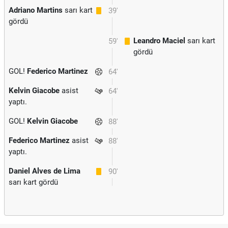
Adriano Martins
sarı kart
39'
gördü
Leandro Maciel
sarı kart
59'
gördü
GOL!
Federico Martinez
64'
Kelvin Giacobe
asist
64'
yaptı.
GOL!
Kelvin Giacobe
88'
Federico Martinez
asist
88'
yaptı.
Daniel Alves de Lima
90'
sarı kart gördü