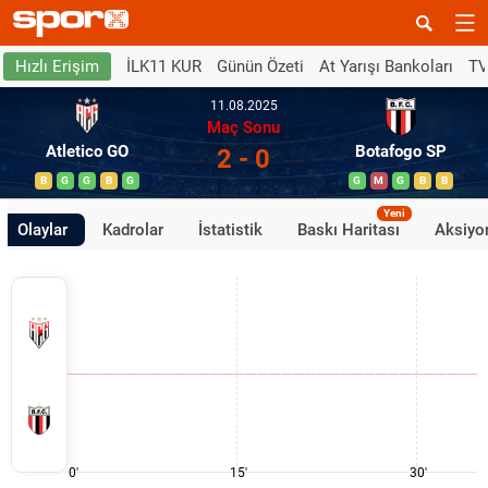
İLK11 KUR
Günün Özeti
At Yarışı Bankoları
TV
Hızlı Erişim
11.08.2025
Maç Sonu
Atletico GO
Botafogo SP
2 - 0
B
G
G
B
G
G
M
G
B
B
Yeni
Olaylar
Kadrolar
İstatistik
Baskı Haritası
Aksiyon
0'
15'
30'