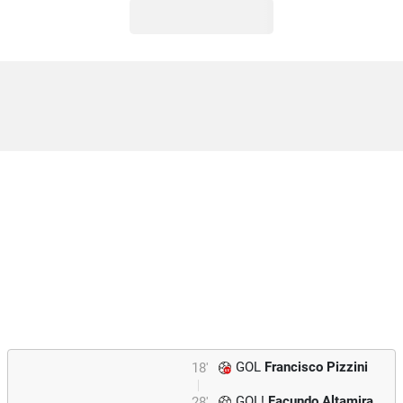
GOL
Francisco Pizzini
18'
GOL!
Facundo Altamira
28'