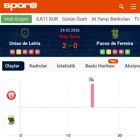
İLK11 KUR
Günün Özeti
At Yarışı Bankoları
TV
Hızlı Erişim
29.03.2026
Maç Sonu
Uniao de Leiria
Pacos de Ferreira
2 - 0
M
B
M
M
M
G
B
M
M
G
Yeni
Olaylar
Kadrolar
İstatistik
Baskı Haritası
Aksiyon
0'
15'
30'