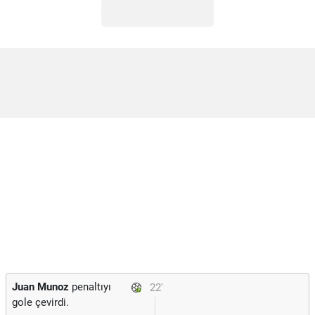
Juan Munoz
penaltıyı
22'
gole çevirdi.