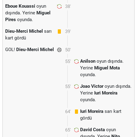
Eboue Kouassi
oyun
38'
dışında. Yerine
Miguel
Pires
oyunda.
Dieu-Merci Michel
sarı
39'
kart gördü
GOL!
Dieu-Merci Michel
50'
Anilson
oyun dışında.
55'
Yerine
Miguel Mota
oyunda.
Joao Victor
oyun dışında.
55'
Yerine
Iuri Moreira
oyunda.
Iuri Moreira
sarı kart
64'
gördü
David Costa
oyun
65'
dışında. Yerine
Nito