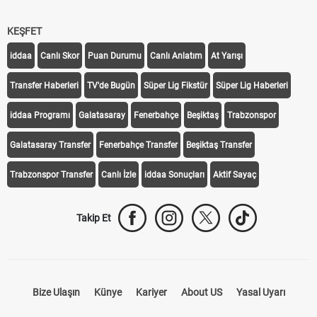
KEŞFET
iddaa
Canlı Skor
Puan Durumu
Canlı Anlatım
At Yarışı
Transfer Haberleri
TV'de Bugün
Süper Lig Fikstür
Süper Lig Haberleri
iddaa Programı
Galatasaray
Fenerbahçe
Beşiktaş
Trabzonspor
Galatasaray Transfer
Fenerbahçe Transfer
Beşiktaş Transfer
Trabzonspor Transfer
Canlı İzle
iddaa Sonuçları
Aktif Sayaç
Takip Et
Bize Ulaşın
Künye
Kariyer
About US
Yasal Uyarı