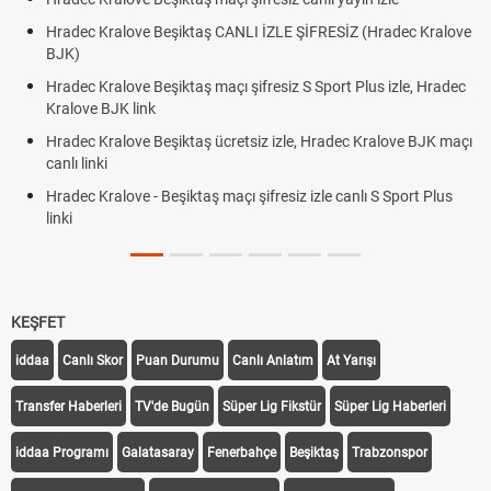
Hradec Kralove Beşiktaş CANLI İZLE ŞİFRESİZ (Hradec Kralove
BJK)
Hradec Kralove Beşiktaş maçı şifresiz S Sport Plus izle, Hradec
Kralove BJK link
Hradec Kralove Beşiktaş ücretsiz izle, Hradec Kralove BJK maçı
canlı linki
Hradec Kralove - Beşiktaş maçı şifresiz izle canlı S Sport Plus
linki
KEŞFET
iddaa
Canlı Skor
Puan Durumu
Canlı Anlatım
At Yarışı
Transfer Haberleri
TV'de Bugün
Süper Lig Fikstür
Süper Lig Haberleri
iddaa Programı
Galatasaray
Fenerbahçe
Beşiktaş
Trabzonspor