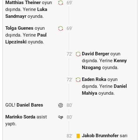
Matthias Theiner
oyun
69'
dışında. Yerine
Luka
Sandmayr
oyunda.
Tolga Guenes
oyun
69'
dışında. Yerine
Paul
Lipczinski
oyunda.
David Berger
oyun
72'
dışında. Yerine
Kenny
Nzogang
oyunda.
Eaden Roka
oyun
72'
dışında. Yerine
Daniel
Mahiya
oyunda.
GOL!
Daniel Bares
80'
Marinko Sorda
asist
80'
yaptı.
Jakob Brunnhofer
sarı
82'