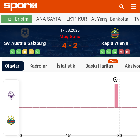
ANA SAYFA
İLK11 KUR
At Yarışı Bankoları
TV
Hızlı Erişim
17.08.2025
Maç Sonu
SV Austria Salzburg
Rapid Wien II
4 - 2
G
G
B
B
G
G
G
G
M
M
Yeni
Olaylar
Kadrolar
İstatistik
Baskı Haritası
Aksiyon
0'
15'
30'