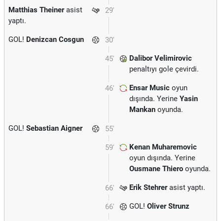
Matthias Theiner
asist
29'
yaptı.
GOL!
Denizcan Cosgun
30'
Dalibor Velimirovic
45'
penaltıyı gole çevirdi.
Ensar Music
oyun
46'
dışında. Yerine
Yasin
Mankan
oyunda.
GOL!
Sebastian Aigner
55'
Kenan Muharemovic
59'
oyun dışında. Yerine
Ousmane Thiero
oyunda.
Erik Stehrer
asist yaptı.
66'
GOL!
Oliver Strunz
66'