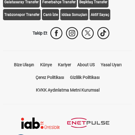
Galatasaray Transfer
Fenerbahçe Transfer
Beşiktaş Transfer
Trabzonspor Transfer
Canlı İzle
iddaa Sonuçları
Aktif Sayaç
Takip Et
Bize Ulaşın
Künye
Kariyer
About US
Yasal Uyarı
Çerez Politikası
Gizlilik Politikası
KVKK Aydınlatma Metni Kurumsal