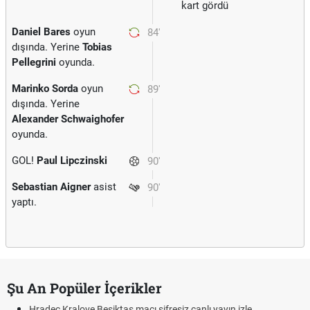
kart gördü
Daniel Bares
oyun
84'
dışında. Yerine
Tobias
Pellegrini
oyunda.
Marinko Sorda
oyun
89'
dışında. Yerine
Alexander Schwaighofer
oyunda.
GOL!
Paul Lipczinski
90'
Sebastian Aigner
asist
90'
yaptı.
Şu An Popüler İçerikler
Hradec Kralove Beşiktaş maçı şifresiz canlı yayın izle