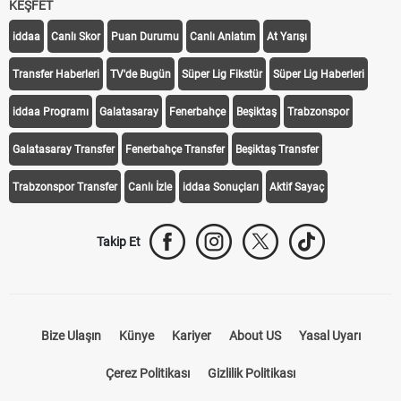
KEŞFET
iddaa
Canlı Skor
Puan Durumu
Canlı Anlatım
At Yarışı
Transfer Haberleri
TV'de Bugün
Süper Lig Fikstür
Süper Lig Haberleri
iddaa Programı
Galatasaray
Fenerbahçe
Beşiktaş
Trabzonspor
Galatasaray Transfer
Fenerbahçe Transfer
Beşiktaş Transfer
Trabzonspor Transfer
Canlı İzle
iddaa Sonuçları
Aktif Sayaç
Takip Et
Bize Ulaşın
Künye
Kariyer
About US
Yasal Uyarı
Çerez Politikası
Gizlilik Politikası