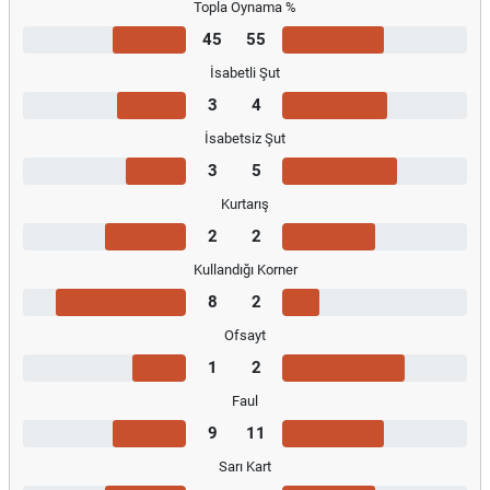
Topla Oynama %
45
55
İsabetli Şut
3
4
İsabetsiz Şut
3
5
Kurtarış
2
2
Kullandığı Korner
8
2
Ofsayt
1
2
Faul
9
11
Sarı Kart