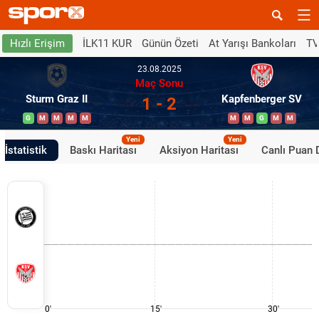
İLK11 KUR
Günün Özeti
At Yarışı Bankoları
TV
Hızlı Erişim
23.08.2025
Maç Sonu
Sturm Graz II
Kapfenberger SV
1 - 2
G
M
M
M
M
M
M
G
M
M
Yeni
Yeni
İstatistik
Baskı Haritası
Aksiyon Haritası
Canlı Puan
0'
15'
30'