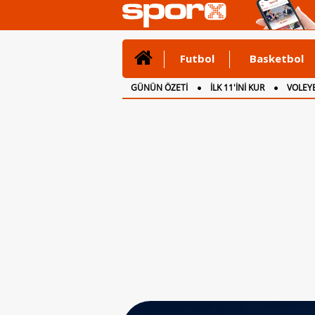
Futbol
Basketbol
GÜNÜN ÖZETİ
İLK 11'İNİ KUR
VOLEYB
CANLI ANLATIM
İNGİLTERE