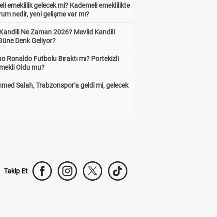
i emeklilik gelecek mi? Kademeli emeklilikte
um nedir, yeni gelişme var mı?
 Kandili Ne Zaman 2026? Mevlid Kandili
Güne Denk Geliyor?
no Ronaldo Futbolu Bıraktı mı? Portekizli
Emekli Oldu mu?
ed Salah, Trabzonspor'a geldi mi, gelecek
Takip Et