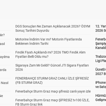
DGS Sonuçları Ne Zaman Açıklanacak 2026? ÖSYM
12. Yar
Sonuç Tarihini Duyurdu
2026 S
lır?
Motorine İndirim Var mı? Motorin Fiyatlarında
Fenerb
Beklenen İndirim Tarihi
Şampiy
asıl
Kanald
Fındık Fiyatı Açıklandı mı? 2026 TMO Fındık Alım
Fiyatları Belli Oldu mu?
Trabzo
Sayılma
Ligi Pla
Sigaraya Zam Mı Geldi? Güncel JTI Sigara Fiyatları
2026
Ücretl
larda
2027 B
FENERBAHÇE STURM GRAZ CANLI İZLE ŞİFRESİZ
(FB STURM GRAZ)
iPhone
 Nasıl
ve Satı
Fenerbahçe Sturm Graz maçı şifresiz canlı yayın izle
Hürmüz
Ne
Gelişm
Fenerbahçe Sturm Graz maçı ŞİFRESİZ tv100 İZLE,
FB Sturm Graz link