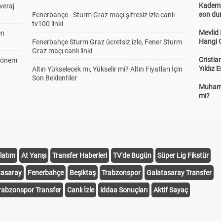
Kademel
veraj
son dur
Fenerbahçe - Sturm Graz maçı şifresiz izle canlı
tv100 linki
Mevlid
en
Hangi 
Fenerbahçe Sturm Graz ücretsiz izle, Fener Sturm
Graz maçı canlı linki
Cristia
 Dönem
Yıldız 
Altın Yükselecek mi, Yükselir mi? Altın Fiyatları İçin
Son Beklentiler
Muhamm
mi?
latım
At Yarışı
Transfer Haberleri
TV'de Bugün
Süper Lig Fikstür
tasaray
Fenerbahçe
Beşiktaş
Trabzonspor
Galatasaray Transfer
rabzonspor Transfer
Canlı İzle
iddaa Sonuçları
Aktif Sayaç