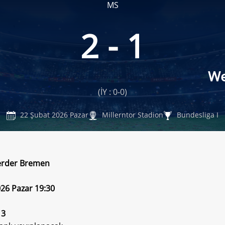
MS
2 - 1
We
(İY : 0-0)
22 Şubat 2026 Pazar
Millerntor Stadion
Bundesliga I
Werder Bremen
26 Pazar 19:30
 3