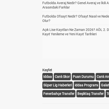
Futbolda Averaj Nedir? Genel Averaj ve İkili A
Arasındaki Farklar
Futbolda Ofsayt Nedir? Ofsayt Nasıl ve Ned
Olur?
Açık Lise Kayıtları Ne Zaman 2026? AÖL 2.
Kayıt Yenileme ve Yeni Kayıt Tarihleri
Keşfet
iddaa
Canlı Skor
Puan Durumu
Canlı An
Süper Lig Haberleri
iddaa Programı
Gala
Fenerbahçe Transfer
Beşiktaş Transfer
T