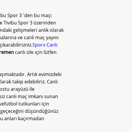
vibu Spor 3 'den bu maçı
ine Tivibu Spor 3 üzerinden
ndaki gelişmeleri anlık olarak
alarına ve canlı maç yayını
ıkarabilirsiniz.
Sporx Canlı
Bremen
canlı izle için lütfen
aşımaktadır. Artık evimizdeki
arak takip edebiliriz. Canlı
dostu arayüzü ile
tsiz canlı maç imkanı sunan
vefutbol tutkunları için
llü geçeceğini düşündüğünüz
olu anları kaçırmadan