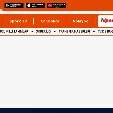
Sporx TV
Canlı Skor
Voleybol
OL MİLLİ TAKIMLAR
SÜPER LİG
TRANSFER HABERLERİ
TV'DE BU