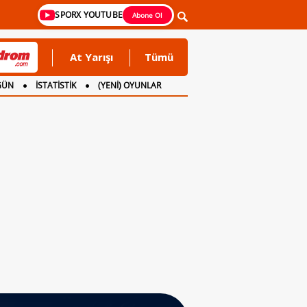
SPORX YOUTUBE
Abone Ol
At Yarışı
Tümü
GÜN
İSTATİSTİK
(YENİ) OYUNLAR