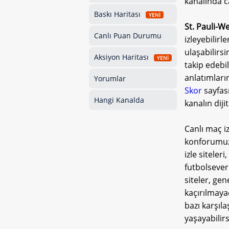
kanalında c
Baskı Haritası
YENİ
St. Pauli-
Canlı Puan Durumu
izleyebilirl
ulaşabilirsi
Aksiyon Haritası
YENİ
takip edebi
anlatımların
Yorumlar
Skor
sayfası
Hangi Kanalda
kanalın diji
Canlı maç iz
konforumuzda
izle siteler
futbolsever
siteler, gen
kaçırılmaya
bazı karşıla
yaşayabilirs