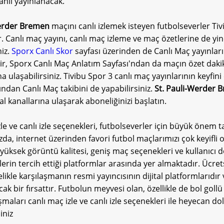
anlı yayınlanacak.
Werder Bremen
maçını canlı izlemek isteyen futbolseverler Ti
er. Canlı maç yayını, canlı maç izleme ve maç özetlerine de y
niz.
Sporx Canlı Skor
sayfası üzerinden de Canlı Maç yayınları
lir, Sporx Canlı Maç Anlatım Sayfası'ndan da maçın özet dakik
a ulaşabilirsiniz. Tivibu Spor 3 canlı maç yayınlarının keyfini ç
ndan Canlı Maç takibini de yapabilirsiniz.
St. Pauli-Werder 
tal kanallarına ulaşarak aboneliğinizi başlatın.
le ve canlı izle seçenekleri, futbolseverler için büyük önem t
, internet üzerinden favori futbol maçlarımızı çok keyifli ol
i, yüksek görüntü kalitesi, geniş maç seçenekleri ve kullanıcı 
lerin tercih ettiği platformlar arasında yer almaktadır. Ücre
elikle karşılaşmanın resmi yayıncısının dijital platformlarıdır 
cak bir fırsattır. Futbolun meyvesi olan, özellikle de bol go
şmaları canlı maç izle ve canlı izle seçenekleri ile heyecan d
iniz