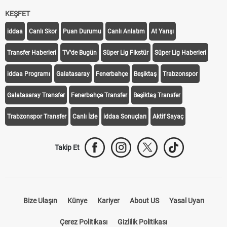
KEŞFET
iddaa
Canlı Skor
Puan Durumu
Canlı Anlatım
At Yarışı
Transfer Haberleri
TV'de Bugün
Süper Lig Fikstür
Süper Lig Haberleri
iddaa Programı
Galatasaray
Fenerbahçe
Beşiktaş
Trabzonspor
Galatasaray Transfer
Fenerbahçe Transfer
Beşiktaş Transfer
Trabzonspor Transfer
Canlı İzle
iddaa Sonuçları
Aktif Sayaç
Takip Et
Bize Ulaşın
Künye
Kariyer
About US
Yasal Uyarı
Çerez Politikası
Gizlilik Politikası