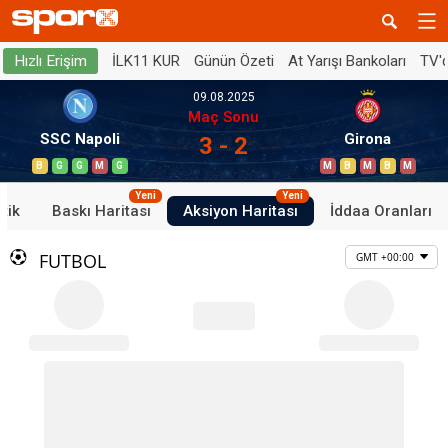
İLK11 KUR
Günün Özeti
At Yarışı Bankoları
TV'
Hızlı Erişim
09.08.2025
Maç Sonu
SSC Napoli
Girona
3 - 2
B
G
G
M
G
M
B
M
B
M
Yeni
Yeni
stik
Baskı Haritası
Aksiyon Haritası
İddaa Oranları
FUTBOL
GMT +00:00