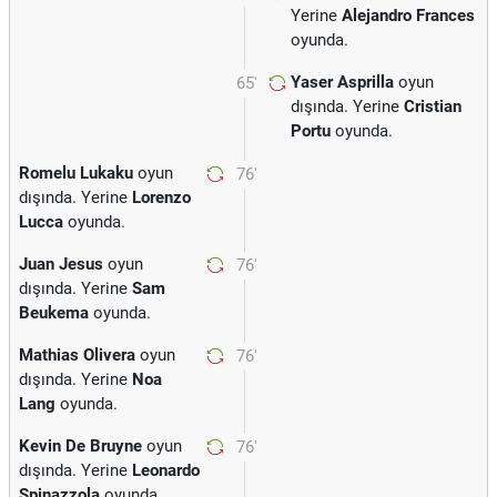
Yerine
Alejandro Frances
oyunda.
Yaser Asprilla
oyun
65'
dışında. Yerine
Cristian
Portu
oyunda.
Romelu Lukaku
oyun
76'
dışında. Yerine
Lorenzo
Lucca
oyunda.
Juan Jesus
oyun
76'
dışında. Yerine
Sam
Beukema
oyunda.
Mathias Olivera
oyun
76'
dışında. Yerine
Noa
Lang
oyunda.
Kevin De Bruyne
oyun
76'
dışında. Yerine
Leonardo
Spinazzola
oyunda.