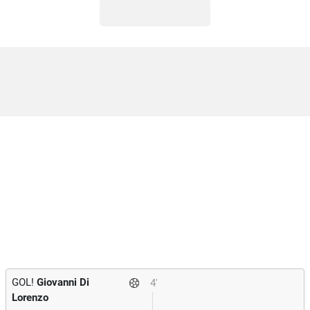
GOL!
Giovanni Di
4'
Lorenzo