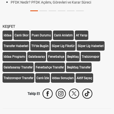
PFDK Nedir? PFDK Açılımı, Görevleri ve Karar Süreci
KEŞFET
iddaa
Canlı Skor
Puan Durumu
Canlı Anlatım
At Yarışı
Transfer Haberleri
TV'de Bugün
Süper Lig Fikstür
Süper Lig Haberleri
iddaa Programı
Galatasaray
Fenerbahçe
Beşiktaş
Trabzonspor
Galatasaray Transfer
Fenerbahçe Transfer
Beşiktaş Transfer
Trabzonspor Transfer
Canlı İzle
iddaa Sonuçları
Aktif Sayaç
Takip Et